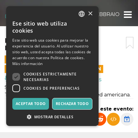
×
MOONLIGHT “SHAWTY” 1 FEBBRAIO 2025
Ese sitio web utiliza
ITALIAN
cookies
ENGLISH
MOONLIGHT “SHAWTY” 1
Este sitio web usa cookies para mejorar la
experiencia del usuario. Al utilizar nuestro
FEBBRAIO 2025
SPANISH
sitio web, usted acepta todas las cookies de
acuerdo con nuestra Política de cookies.
1 FEBRERO 2025 - 21:30
Más información
LAS VENTAS EN LÍNEA TERMINARON
COOKIES ESTRICTAMENTE
Música, Eventos en Vivo, Clubes
NECESARIAS
Shawty, il nostro format trap!
COOKIES DE PREFERENCIAS
Tutte le migliori hit della trap italiana ed americana.
ACEPTAR TODO
RECHAZAR TODO
Compartir este evento:
MOSTRAR DETALLES