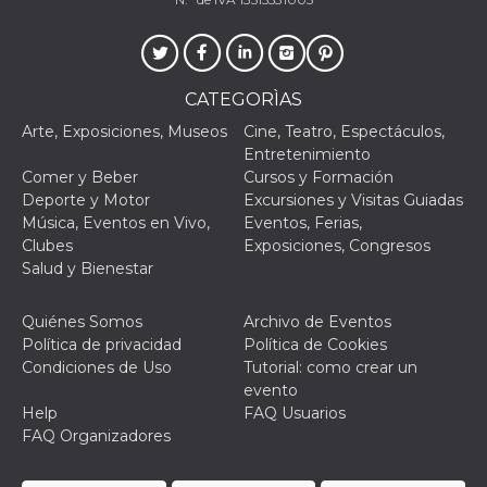
actividad
de sesió
sospecho
especial
la detecc
bots que
CATEGORÌAS
acceder a
servicio
Arte, Exposiciones, Museos
Cine, Teatro, Espectáculos,
también 
el perfil 
Entretenimiento
comport
Comer y Beber
Cursos y Formación
asociado
cookie d
Deporte y Motor
Excursiones y Visitas Guiadas
se elimin
Música, Eventos en Vivo,
Eventos, Ferias,
después 
días. Est
Clubes
Exposiciones, Congresos
también 
Salud y Bienestar
través d
gusta y o
botones 
etiqueta
Quiénes Somos
Archivo de Eventos
Faceboo
Política de privacidad
Política de Cookies
colocado
muchos s
Condiciones de Uso
Tutorial: como crear un
web dife
evento
dpr
.facebook.com
1 semana
permette
Help
FAQ Usuarios
controlla
FAQ Organizadores
funzione
su Faceb
pulsante
piace”, r