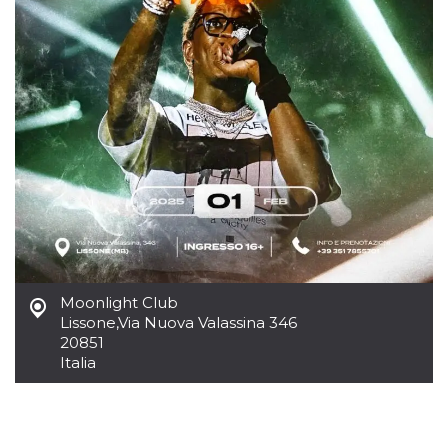
azar, la forma en
que se usa
puede ser
específico del
sitio, pero un
buen ejemplo es
mantener un
estado de inicio
de sesión para
un usuario entre
páginas.
m
1 año 1 mes
Esta cookie se
Stripe
utiliza
m.stripe.com
generalmente
para el
rendimiento y la
optimización de
los servicios de
procesamiento
de pagos,
facilitando el
Moonlight Club
almacenamiento
Lissone
,
Via Nuova Valassina 346
de contenidos
en el navegador
20851
para hacer que
Italia
las páginas se
carguen más
rápido.
CookieScriptConsent
4 semanas 2
El servicio
CookieScript
días
Cookie-
oooh.events