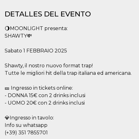
Cookies estrictamente necesarias
Cookies de preferencias
DETALLES DEL EVENTO
Las cookies estrictamente necesarias permiten
la funcionalidad principal del sitio web, como
🌖MOONLIGHT presenta:
el inicio de sesión de usuario y la gestión de
SHAWTY💸
cuentas. El sitio web no se puede utilizar
correctamente sin las cookies estrictamente
necesarias.
Sabato 1 FEBBRAIO 2025
Proveedor /
Nombre
Vencimiento
Descripción
Dominio
Shawty, il nostro nuovo format trap!
cf_clearance
1 año
Esta cookie es
Cloudflare,
Tutte le migliori hit della trap italiana ed americana.
utilizada por el
Inc.
servicio
.oooh.events
CloudFlare para
identificar el
🎫 Ingresso in tickets online:
tráfico web de
- DONNA 15€ con 2 drinks inclusi
confianza y
anular cualquier
- UOMO 20€ con 2 drinks inclusi
restricción de
seguridad
basada en la
dirección IP del
💎Ingresso in tavolo:
visitante. Es
Info su whatsapp
esencial para
apoyar las
(+39) 351 7855701
funciones de
seguridad de un