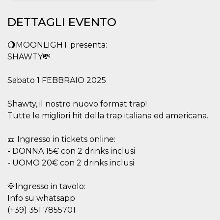
Necessari
Marketing
DETTAGLI EVENTO
I cookie strettamente necessari o tecnici sono
indispensabili al funzionamento del sito. I
🌖MOONLIGHT presenta:
servizi qui presenti non potranno funzionare
SHAWTY💸
senza.
Provider /
Nome
Scadenza
Descrizione
Sabato 1 FEBBRAIO 2025
Dominio
cf_clearance
1 anno
Clearance
Cloudflare,
Cookie from
Shawty, il nostro nuovo format trap!
Inc.
CloudFlare
.oooh.events
Tutte le migliori hit della trap italiana ed americana.
stores the proof
of challenge
passed. It is
used to no
🎫 Ingresso in tickets online:
longer issue a
- DONNA 15€ con 2 drinks inclusi
captcha or
jschallenge
- UOMO 20€ con 2 drinks inclusi
challenge if
present. It is
required to
reach origin
💎Ingresso in tavolo:
server.
Info su whatsapp
wordpress_test_cookie
Sessione
Cookie di
Automattic
(+39) 351 7855701
Wordpress,
Inc.
verifica che il