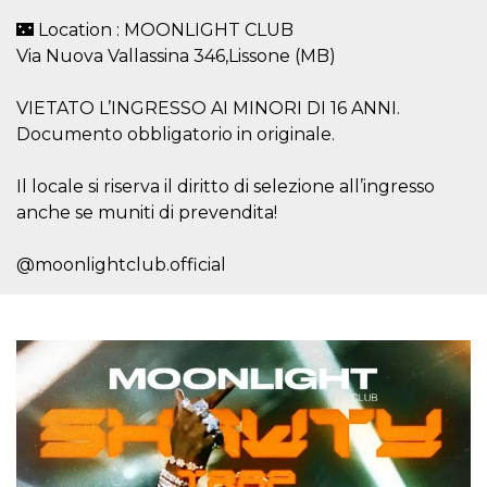
.oooh.events
browser accetti i
🌃 Location : MOONLIGHT CLUB
cookie.
Via Nuova Vallassina 346,Lissone (MB)
PHPSESSID
Sessione
Cookie
PHP.net
generato da
oooh.events
applicazioni
VIETATO L’INGRESSO AI MINORI DI 16 ANNI.
basate sul
linguaggio PHP.
Documento obbligatorio in originale.
Si tratta di un
identificatore
generico
utilizzato per
Il locale si riserva il diritto di selezione all’ingresso
mantenere le
anche se muniti di prevendita!
variabili di
sessione utente.
Normalmente è
un numero
@moonlightclub.official
generato in
modo casuale, il
modo in cui
viene utilizzato
può essere
specifico per il
sito, ma un
buon esempio è
mantenere uno
stato di accesso
per un utente
tra le pagine.
m
1 anno 1
Questo cookie
Stripe