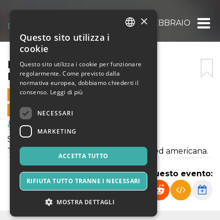
×
MOONLIGHT “SHAWTY” 1 FEBBRAIO 2025
Questo sito utilizza i
ITALIAN
cookie
ENGLISH
MOONLIGHT “SHAWTY” 1
Questo sito utilizza i cookie per funzionare
regolarmente. Come previsto dalla
FEBBRAIO 2025
SPANISH
normativa europea, dobbiamo chiederti il
consenso.
Leggi di più
1 FEBBRAIO 2025 - 21:30
VENDITE ONLINE TERMINATE
NECESSARI
Musica, Eventi Live, Club
MARKETING
Shawty, il nostro format trap!
Tutte le migliori hit della trap italiana ed americana.
ACCETTA TUTTO
Condividi questo evento:
RIFIUTA TUTTO TRANNE I NECESSARI
MOSTRA DETTAGLI