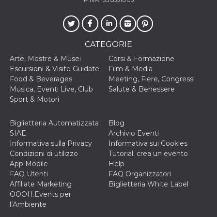
cookie viene
anche trami
piace e altri
pulsanti e t
Facebook
posizionati 
CATEGORIE
molti siti W
diversi.
Arte, Mostre & Musei
Corsi & Formazione
dpr
.facebook.com
1
permette di
Escursioni & Visite Guidate
Film & Media
settimana
controllare 
Food & Beverages
Meeting, Fiere, Congressi
funzione “S
su Facebook
Musica, Eventi Live, Club
Salute & Benessere
pulsante “M
Sport & Motori
piace”, rac
le impostaz
della lingua
permettono
Biglietteria Automatizzata
Blog
condividere
SIAE
Archivio Eventi
pagina.
Informativa sulla Privacy
Informativa sui Cookies
fr
3 mesi
Contiene la
Meta
Condizioni di utilizzo
Tutorial: crea un evento
combinazio
Platform Inc.
ID univoco 
App Mobile
Help
.facebook.com
browser e
FAQ Utenti
FAQ Organizzatori
dell'utente,
utilizzata pe
Affiliate Marketing
Biglietteria White Label
pubblicità m
OOOH.Events per
oo
5 anni
consente
l’Ambiente
Meta
all'utente di
Platform Inc.