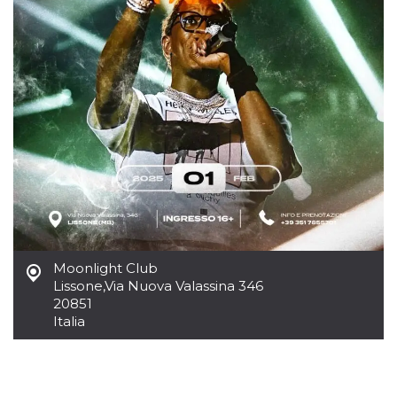
mese
viene
m.stripe.com
generalmente
utilizzato per le
prestazioni e
l'ottimizzazione
dei servizi di
elaborazione
dei pagamenti,
facilitando la
memorizzazione
dei contenuti
sul browser per
rendere le
pagine più
veloci.
CookieScriptConsent
4
Questo cookie
CookieScript
settimane
viene utilizzato
oooh.events
2 giorni
dal servizio
Cookie-
Script.com per
ricordare le
Moonlight Club
preferenze di
Lissone
,
Via Nuova Valassina 346
consenso sui
cookie dei
20851
visitatori. È
Italia
necessario che il
banner dei
cookie di
Cookie-
Script.com
funzioni