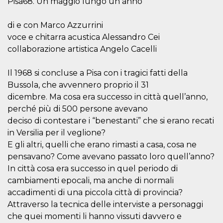
Pisa68. Un maggio lungo un anno
azar, la forma en
que se usa
puede ser
específico del
di e con Marco Azzurrini
sitio, pero un
buen ejemplo es
voce e chitarra acustica Alessandro Cei
mantener un
collaborazione artistica Angelo Cacelli
estado de inicio
de sesión para
un usuario entre
páginas.
Il 1968 si concluse a Pisa con i tragici fatti della
Bussola, che avvennero proprio il 31
m
1 año 1 mes
Esta cookie se
Stripe
utiliza
m.stripe.com
dicembre. Ma cosa era successo in città quell’anno,
generalmente
para el
perché più di 500 persone avevano
rendimiento y la
optimización de
deciso di contestare i “benestanti” che si erano recati
los servicios de
in Versilia per il veglione?
procesamiento
de pagos,
E gli altri, quelli che erano rimasti a casa, cosa ne
facilitando el
almacenamiento
pensavano? Come avevano passato loro quell’anno?
de contenidos
In città cosa era successo in quel periodo di
en el navegador
para hacer que
cambiamenti epocali, ma anche di normali
las páginas se
carguen más
accadimenti di una piccola città di provincia?
rápido.
Attraverso la tecnica delle interviste a personaggi
CookieScriptConsent
4 semanas 2
El servicio
CookieScript
che quei momenti li hanno vissuti davvero e
días
Cookie-
oooh.events