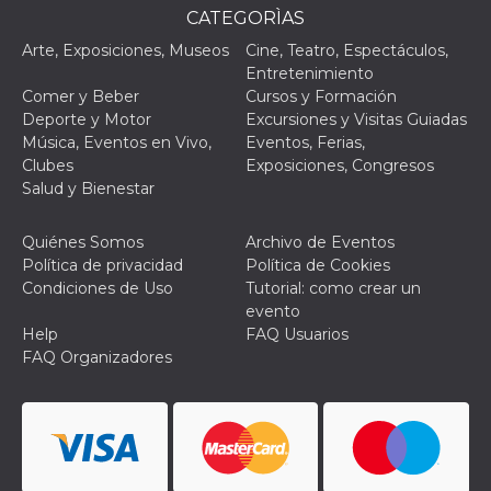
le impos
CATEGORÌAS
della lin
permetto
Arte, Exposiciones, Museos
Cine, Teatro, Espectáculos,
condivide
Entretenimiento
pagina.
Comer y Beber
Cursos y Formación
fr
3 meses
Contiene
Meta
Deporte y Motor
Excursiones y Visitas Guiadas
combina
Platform Inc.
identific
.facebook.com
Música, Eventos en Vivo,
Eventos, Ferias,
única de
Clubes
Exposiciones, Congresos
navegado
utiliza p
Salud y Bienestar
publicid
dirigida.
Quiénes Somos
Archivo de Eventos
oo
5 años
Cookie d
Meta
exclusió
Política de privacidad
Política de Cookies
Platform Inc.
anuncios
.facebook.com
Condiciones de Uso
Tutorial: como crear un
evento
sb
2 años
Identific
Meta
navegad
Platform Inc.
Help
FAQ Usuarios
Faceboo
.facebook.com
FAQ Organizadores
autentica
marketin
cookies 
función
específic
Faceboo
usida
.facebook.com
Sesión
raccoglie
informaz