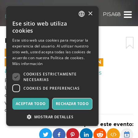
×
PISA68
Ese sitio web utiliza
ITALIAN
cookies
ENGLISH
PISA68
Este sitio web usa cookies para mejorar la
experiencia del usuario. Al utilizar nuestro
SPANISH
sitio web, usted acepta todas las cookies de
22 MAYO 2021 - 21:30
acuerdo con nuestra Política de cookies.
LAS VENTAS EN LÍNEA TERMINARON
Más información
Música, Eventos en Vivo, Clubes
COOKIES ESTRICTAMENTE
NECESARIAS
Pisa68
Un maggio lungo un anno
COOKIES DE PREFERENCIAS
di e con Marco Azzurrini
voce e chitarra acustica Alessandro Cei
ACEPTAR TODO
RECHAZAR TODO
collaborazione artistica Angelo Cacelli
MOSTRAR DETALLES
Compartir este evento: