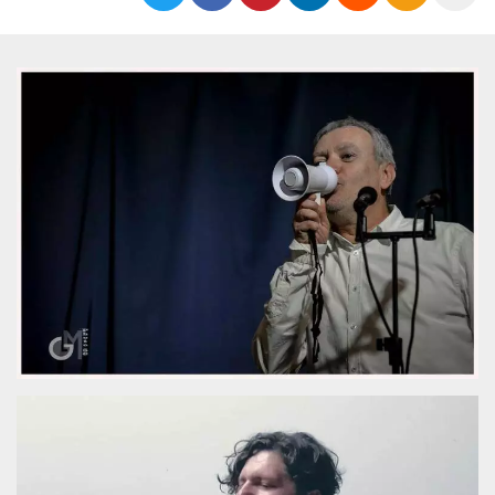
Cookies estrictamente necesarias
Cookies de preferencias
Las cookies estrictamente necesarias permiten
la funcionalidad principal del sitio web, como
el inicio de sesión de usuario y la gestión de
cuentas. El sitio web no se puede utilizar
correctamente sin las cookies estrictamente
necesarias.
Proveedor /
Nombre
Vencimiento
Descripción
Dominio
cf_clearance
1 año
Esta cookie es
Cloudflare,
utilizada por el
Inc.
servicio
.oooh.events
CloudFlare para
identificar el
tráfico web de
confianza y
anular cualquier
restricción de
seguridad
basada en la
dirección IP del
visitante. Es
esencial para
apoyar las
funciones de
seguridad de un