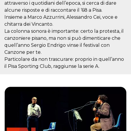
Script.com
attraverso i quotidiani dell’epoca, si cerca di dare
utiliza esta
cookie para
alcune risposte e di raccontare il ‘68 a Pisa.
recordar las
Insieme a Marco Azzurrini, Alessandro Cei, voce e
preferencias de
consentimiento
chitarra dei Vincanto.
de cookies de
los visitantes. Es
La colonna sonora è importante: certo la protesta, il
necesario que el
canzoniere pisano, ma non si può dimenticare che
banner de
cookies de
quell’anno Sergio Endrigo vinse il festival con
Cookie-
Script.com
Canzone per te.
funcione
correctamente.
Particolare da non trascurare: proprio in quell’anno
il Pisa Sporting Club, raggiunse la serie A.
Declaración de almacenamiento
Tipo de
Nombre
Descripción
almacenamiento
fbssls_314278995690155
Almacenamiento
de sesión
wpEmojiSettingsSupports
Almacenamiento
de sesión
cn_uc__
Almacenamiento
local