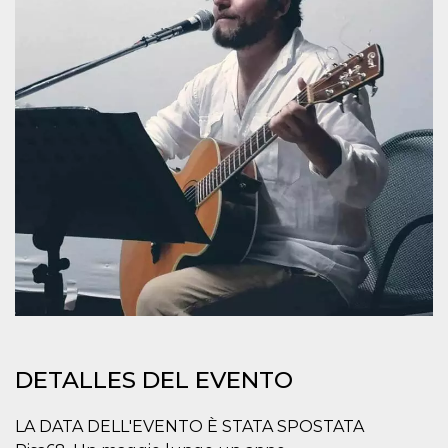
sitio web y
proporcionar
protección
contra visitantes
maliciosos.
wordpress_test_cookie
Sesión
Se utiliza en
Automattic
sitios creados
Inc.
con Wordpress.
.oooh.events
Comprueba si el
navegador tiene
habilitadas las
cookies
PHPSESSID
Sesión
Cookie
PHP.net
generada por
oooh.events
aplicaciones
basadas en el
lenguaje PHP.
Este es un
identificador de
propósito
general que se
utiliza para
mantener las
variables de
DETALLES DEL EVENTO
sesión del
usuario.
Normalmente es
un número
LA DATA DELL'EVENTO È STATA SPOSTATA
generado al