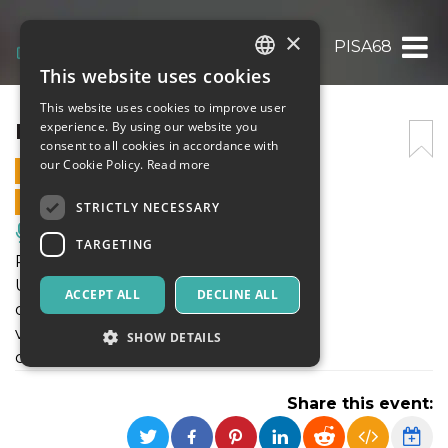
×
PISA68
This website uses cookies
ITALIAN
This website uses cookies to improve user
ENGLISH
PISA68
experience. By using our website you
consent to all cookies in accordance with
SPANISH
our Cookie Policy.
Read more
22 MAY 2021 - 21:30
ONLINE SALES ENDED
STRICTLY NECESSARY
Music, Live Events, Clubs
TARGETING
Pisa68
Un maggio lungo un anno
ACCEPT ALL
DECLINE ALL
di e con Marco Azzurrini
voce e chitarra acustica Alessandro Cei
SHOW DETAILS
collaborazione artistica Angelo Cacelli
Share this event:
Strictly necessary
Targeting
Strictly necessary cookies allow core website