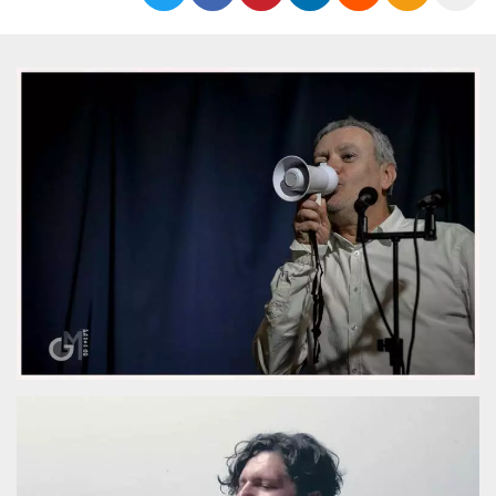
functionality such as user login and account
management. The website cannot be used
properly without strictly necessary cookies.
Provider /
Name
Expiration
Description
Domain
cf_clearance
1 year
This cookie
Cloudflare,
is used by
Inc.
the
.oooh.events
CloudFlare
service to
identify
trusted web
traffic and
override any
security
restrictions
based on
the visitor's
IP address. It
is essential
for
supporting a
website's
security
features and
in providing
protection
against
malicious