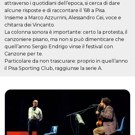
attraverso i quotidiani dell’epoca, si cerca di dare
Cookie-
Script.com
alcune risposte e di raccontare il ‘68 a Pisa.
service to
remember
Insieme a Marco Azzurrini, Alessandro Cei, voce e
visitor
chitarra dei Vincanto.
cookie
consent
La colonna sonora è importante: certo la protesta, il
preferences.
It is
canzoniere pisano, ma non si può dimenticare che
necessary
quell’anno Sergio Endrigo vinse il festival con
for Cookie-
Script.com
Canzone per te.
cookie
banner to
Particolare da non trascurare: proprio in quell’anno
work
properly.
il Pisa Sporting Club, raggiunse la serie A.
Storage declaration
Storage
Name
Description
type
fbssls_314278995690155
Session
storage
wpEmojiSettingsSupports
Session
storage
cn_uc__
Local
storage