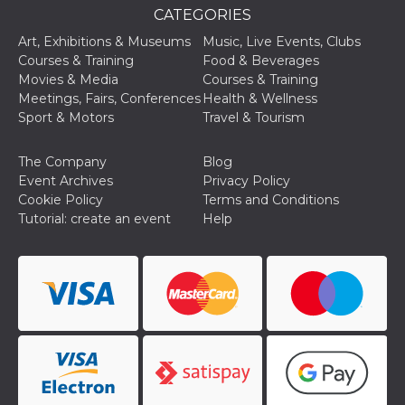
CATEGORIES
oo
5 years
Ad optout 
Meta
Platform Inc.
Art, Exhibitions & Museums
Music, Live Events, Clubs
.facebook.com
Courses & Training
Food & Beverages
sb
2 years
Facebook 
Meta
Movies & Media
Courses & Training
identificati
Platform Inc.
Meetings, Fairs, Conferences
Health & Wellness
authenticat
.facebook.com
marketing,
Sport & Motors
Travel & Tourism
other Face
specific fu
cookies.
The Company
Blog
usida
.facebook.com
Session
raccoglie
Event Archives
Privacy Policy
informazion
Cookie Policy
Terms and Conditions
browser
dell'utente
Tutorial: create an event
Help
dell'identif
univoco, ut
per persona
la pubblici
gli utenti
xs
3 months
Used to ma
Meta
a session
Platform Inc.
.facebook.com
__cf_bm
29
This cookie
Cloudflare
minutes
used to
Inc.
58
distinguish
.hubspot.com
seconds
between h