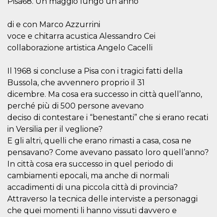
Pisa68. Un maggio lungo un anno
how it is
used can be
specific to
di e con Marco Azzurrini
the site, but
a good
voce e chitarra acustica Alessandro Cei
example is
maintaining
collaborazione artistica Angelo Cacelli
a logged-in
status for a
user
Il 1968 si concluse a Pisa con i tragici fatti della
between
pages.
Bussola, che avvennero proprio il 31
dicembre. Ma cosa era successo in città quell’anno,
m
1 year 1
This cookie
Stripe
month
is generally
m.stripe.com
perché più di 500 persone avevano
used for
performance
deciso di contestare i “benestanti” che si erano recati
and
optimization
in Versilia per il veglione?
of payment
E gli altri, quelli che erano rimasti a casa, cosa ne
processing
services,
pensavano? Come avevano passato loro quell’anno?
facilitating
caching of
In città cosa era successo in quel periodo di
content on
cambiamenti epocali, ma anche di normali
the browser
to make
accadimenti di una piccola città di provincia?
pages load
faster.
Attraverso la tecnica delle interviste a personaggi
che quei momenti li hanno vissuti davvero e
CookieScriptConsent
4 weeks 2
This cookie
CookieScript
days
is used by
oooh.events