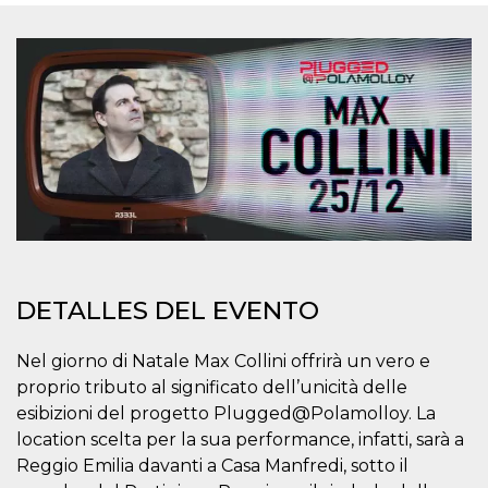
Cookies estrictamente necesarias
Cookies de preferencias
Las cookies estrictamente necesarias permiten
la funcionalidad principal del sitio web, como
el inicio de sesión de usuario y la gestión de
cuentas. El sitio web no se puede utilizar
correctamente sin las cookies estrictamente
necesarias.
Proveedor /
Nombre
Vencimiento
Descripción
Dominio
cf_clearance
1 año
Esta cookie es
Cloudflare,
utilizada por el
Inc.
servicio
.oooh.events
CloudFlare para
DETALLES DEL EVENTO
identificar el
tráfico web de
confianza y
anular cualquier
Nel giorno di Natale Max Collini offrirà un vero e
restricción de
seguridad
proprio tributo al significato dell’unicità delle
basada en la
dirección IP del
esibizioni del progetto Plugged@Polamolloy. La
visitante. Es
location scelta per la sua performance, infatti, sarà a
esencial para
apoyar las
Reggio Emilia davanti a Casa Manfredi, sotto il
funciones de
seguridad de un