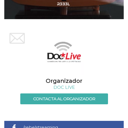
azar, la forma en
que se usa
puede ser
específico del
sitio, pero un
buen ejemplo es
mantener un
estado de inicio
de sesión para
un usuario entre
páginas.
m
1 año 1 mes
Esta cookie se
Stripe
utiliza
m.stripe.com
generalmente
para el
rendimiento y la
optimización de
los servicios de
procesamiento
Organizador
de pagos,
facilitando el
DOC LIVE
almacenamiento
de contenidos
en el navegador
CONTACTA AL ORGANIZADOR
para hacer que
las páginas se
carguen más
rápido.
CookieScriptConsent
4 semanas 2
El servicio
CookieScript
días
Cookie-
oooh.events
/rebelstreaming