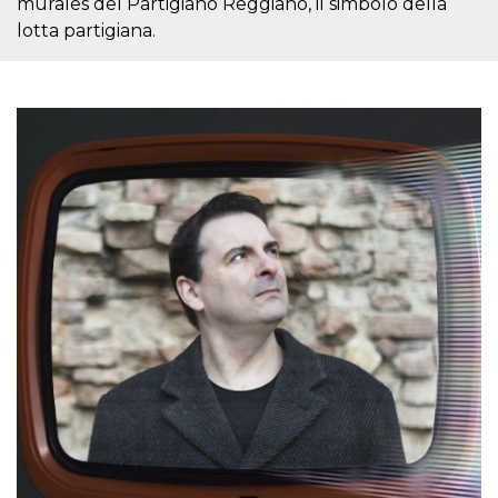
murales del Partigiano Reggiano, il simbolo della
sitio web y
lotta partigiana.
proporcionar
protección
contra visitantes
maliciosos.
wordpress_test_cookie
Sesión
Se utiliza en
Automattic
sitios creados
Inc.
con Wordpress.
.oooh.events
Comprueba si el
navegador tiene
habilitadas las
cookies
PHPSESSID
Sesión
Cookie
PHP.net
generada por
oooh.events
aplicaciones
basadas en el
lenguaje PHP.
Este es un
identificador de
propósito
general que se
utiliza para
mantener las
variables de
sesión del
usuario.
Normalmente es
un número
generado al