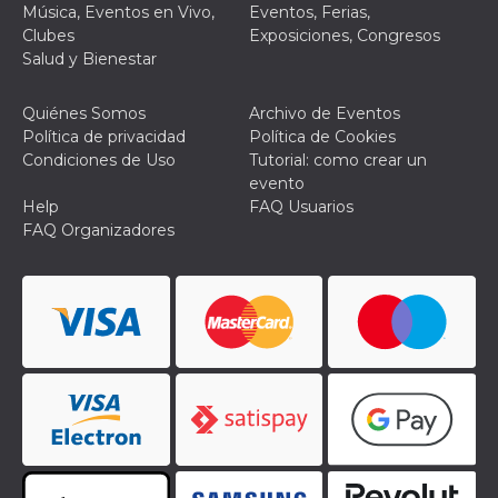
Música, Eventos en Vivo,
Eventos, Ferias,
Clubes
Exposiciones, Congresos
Salud y Bienestar
Quiénes Somos
Archivo de Eventos
Proveedor /
Política de privacidad
Política de Cookies
Nombre
Vencimiento
Descripc
Dominio
Condiciones de Uso
Tutorial: como crear un
evento
c_user
4 semanas 2
Cookie de
Meta
días
de sesió
Platform Inc.
Help
FAQ Usuarios
usuario.
.facebook.com
FAQ Organizadores
ser de se
permane
durante 
datr
2 años
Esta coo
Meta
identifica
Platform Inc.
navegado
.facebook.com
conecta 
Facebook
directam
vinculad
usuario 
Faceboo
individua
Facebook
que se ut
ayudar c
seguridad