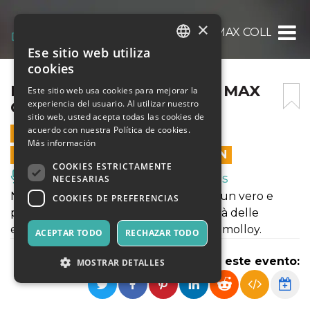
×
PLUGGED@POLAMOLLY – MAX COLLINI
Ese sitio web utiliza
ITALIAN
cookies
ENGLISH
PLUGGED@POLAMOLLY – MAX
Este sitio web usa cookies para mejorar la
experiencia del usuario. Al utilizar nuestro
COLLINI
SPANISH
sitio web, usted acepta todas las cookies de
acuerdo con nuestra Política de cookies.
25 DICIEMBRE 2020 - 19:30
Más información
LAS VENTAS EN LÍNEA TERMINARON
COOKIES ESTRICTAMENTE
Música, Eventos en Vivo, Clubes
NECESARIAS
Nel giorno di Natale Max Collini offrirà un vero e
COOKIES DE PREFERENCIAS
proprio tributo al significato dell’unicità delle
esibizioni del progetto Plugged@Polamolloy.
ACEPTAR TODO
RECHAZAR TODO
Compartir este evento:
MOSTRAR DETALLES