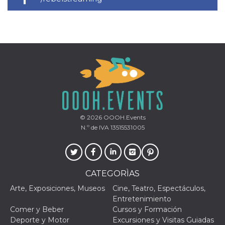
Script.com
utiliza esta
cookie para
recordar las
preferencias de
consentimiento
de cookies de
los visitantes. Es
necesario que el
banner de
cookies de
Cookie-
Script.com
funcione
correctamente.
Declaración de almacenamiento
© 2026
OOOH.Events
N.º de IVA 13515531005
Tipo de
Nombre
Descripción
almacenamiento
fbssls_314278995690155
Almacenamiento
de sesión
CATEGORÌAS
wpEmojiSettingsSupports
Almacenamiento
de sesión
Arte, Exposiciones, Museos
Cine, Teatro, Espectáculos,
Entretenimiento
cn_uc__
Almacenamiento
local
Comer y Beber
Cursos y Formación
Deporte y Motor
Excursiones y Visitas Guiadas