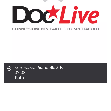
Verona
,
Via Pirandello 31B
37138
Italia