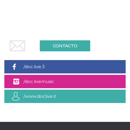
CONTACTO
/doc.live.3
/doc.livemusic
/www.doclive.it