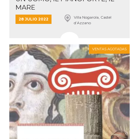
sitio web y
MARE
proporcionar
protección
contra visitantes
Villa Nogarola, Castel
28 JULIO 2022
maliciosos.
d’Azzano
wordpress_test_cookie
Sesión
Se utiliza en
Automattic
sitios creados
Inc.
con Wordpress.
.oooh.events
Comprueba si el
navegador tiene
VENTAS AGOTADAS
habilitadas las
cookies
PHPSESSID
Sesión
Cookie
PHP.net
generada por
oooh.events
aplicaciones
basadas en el
lenguaje PHP.
Este es un
identificador de
propósito
general que se
utiliza para
mantener las
variables de
sesión del
usuario.
Normalmente es
un número
generado al