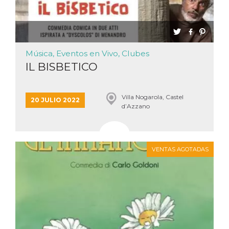
azar, la forma en
que se usa
puede ser
específico del
sitio, pero un
buen ejemplo es
mantener un
estado de inicio
Música, Eventos en Vivo, Clubes
de sesión para
IL BISBETICO
un usuario entre
páginas.
m
1 año 1 mes
Esta cookie se
Stripe
utiliza
m.stripe.com
Villa Nogarola, Castel
20 JULIO 2022
generalmente
d’Azzano
para el
rendimiento y la
optimización de
los servicios de
procesamiento
de pagos,
VENTAS AGOTADAS
facilitando el
almacenamiento
de contenidos
en el navegador
para hacer que
las páginas se
carguen más
rápido.
CookieScriptConsent
4 semanas 2
El servicio
CookieScript
días
Cookie-
oooh.events