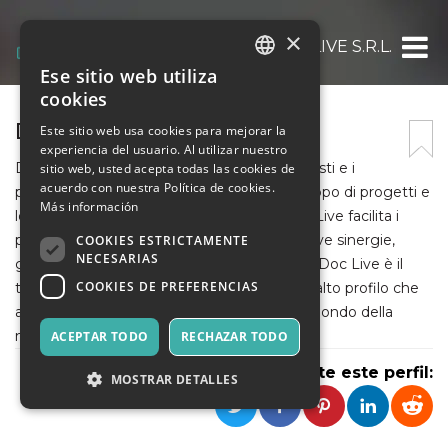
×
DOC LIVE S.R.L.
Ese sitio web utiliza
ITALIAN
cookies
ENGLISH
DOC LIVE
Este sitio web usa cookies para mejorar la
experiencia del usuario. Al utilizar nuestro
SPANISH
Doc Live apre nuove opportunità per gli artisti e i
sitio web, usted acepta todas las cookies de
acuerdo con nuestra Política de cookies.
professionisti del settore, attraverso lo sviluppo di progetti e
Más información
lo studio di nuovi modelli di diffusione. Doc Live facilita i
processi della filiera produttiva creando nuove sinergie,
COOKIES ESTRICTAMENTE
NECESARIAS
garantendo serietà, legalità e competenza. Doc Live è il
COOKIES DE PREFERENCIAS
tessuto connettivo di una rete di esperti di alto profilo che
assicura proposte innovative e di valore al mondo della
musica.
ACEPTAR TODO
RECHAZAR TODO
Comparte este perfil:
MOSTRAR DETALLES