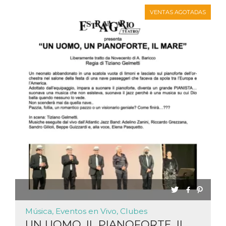
Cookies estrictamente necesarias
VENTAS AGOTADAS
Cookies de preferencias
Las cookies estrictamente necesarias permiten
la funcionalidad principal del sitio web, como
el inicio de sesión de usuario y la gestión de
cuentas. El sitio web no se puede utilizar
correctamente sin las cookies estrictamente
necesarias.
Proveedor /
Nombre
Vencimiento
Descripción
Dominio
cf_clearance
1 año
Esta cookie es
Cloudflare,
utilizada por el
Inc.
servicio
.oooh.events
CloudFlare para
identificar el
tráfico web de
confianza y
anular cualquier
restricción de
seguridad
basada en la
dirección IP del
visitante. Es
esencial para
Música, Eventos en Vivo, Clubes
apoyar las
funciones de
UN UOMO, IL PIANOFORTE, IL
seguridad de un