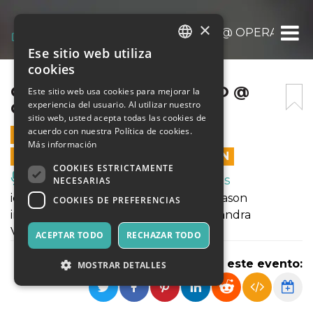
×
QUELLI CON ALESSANDRO @ OPERA PRIM
Ese sitio web utiliza
ITALIAN
cookies
ENGLISH
QUELLI CON ALESSANDRO @
Este sitio web usa cookies para mejorar la
experiencia del usuario. Al utilizar nuestro
OPERA PRIMA
SPANISH
sitio web, usted acepta todas las cookies de
acuerdo con nuestra Política de cookies.
24 OCTUBRE 2021 - 18:00
Más información
LAS VENTAS EN LÍNEA TERMINARON
COOKIES ESTRICTAMENTE
Música, Eventos en Vivo, Clubes
NECESARIAS
ideazione, regia e coreografie Mattia Cason
COOKIES DE PREFERENCIAS
interpreti Mattia Cason, Carolina Alessandra
Valentini, Irene Ferrara
ACEPTAR TODO
RECHAZAR TODO
Compartir este evento:
MOSTRAR DETALLES