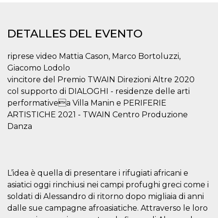
Cookies estrictamente necesarias
Cookies de preferencias
DETALLES DEL EVENTO
Las cookies estrictamente necesarias permiten
la funcionalidad principal del sitio web, como
el inicio de sesión de usuario y la gestión de
riprese video Mattia Cason, Marco Bortoluzzi,
cuentas. El sitio web no se puede utilizar
correctamente sin las cookies estrictamente
Giacomo Lodolo
necesarias.
vincitore del Premio TWAIN Direzioni Altre 2020
Proveedor /
col supporto di DIALOGHI - residenze delle arti
Nombre
Vencimiento
Descripción
Dominio
performativea Villa Manin e PERIFERIE
cf_clearance
1 año
Esta cookie es
Cloudflare,
ARTISTICHE 2021 - TWAIN Centro Produzione
utilizada por el
Inc.
servicio
.oooh.events
Danza
CloudFlare para
identificar el
tráfico web de
confianza y
anular cualquier
restricción de
seguridad
L’idea è quella di presentare i rifugiati africani e
basada en la
dirección IP del
asiatici oggi rinchiusi nei campi profughi greci come i
visitante. Es
soldati di Alessandro di ritorno dopo migliaia di anni
esencial para
apoyar las
dalle sue campagne afroasiatiche. Attraverso le loro
funciones de
seguridad de un