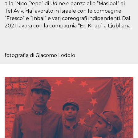
azar, la forma en
alla “Nico Pepe” di Udine e danza alla “Maslool” di
que se usa
puede ser
Tel Aviv. Ha lavorato in Israele con le compagnie
específico del
sitio, pero un
“Fresco” e “Inbal” e vari coreografi indipendenti. Dal
buen ejemplo es
2021 lavora con la compagnia “En Knap” a Ljubljana.
mantener un
estado de inicio
de sesión para
un usuario entre
páginas.
m
1 año 1 mes
Esta cookie se
Stripe
fotografia di Giacomo Lodolo
utiliza
m.stripe.com
generalmente
para el
rendimiento y la
optimización de
los servicios de
procesamiento
de pagos,
facilitando el
almacenamiento
de contenidos
en el navegador
para hacer que
las páginas se
carguen más
rápido.
CookieScriptConsent
4 semanas 2
El servicio
CookieScript
días
Cookie-
oooh.events