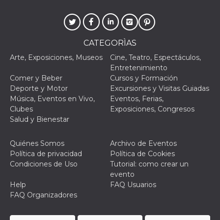
actividad
de sesió
sospecho
especial
la detecc
bots que
CATEGORÌAS
acceder a
servicio
Arte, Exposiciones, Museos
Cine, Teatro, Espectáculos,
también 
Entretenimiento
el perfil 
comport
Comer y Beber
Cursos y Formación
asociado
Deporte y Motor
Excursiones y Visitas Guiadas
cookie d
se elimin
Música, Eventos en Vivo,
Eventos, Ferias,
después 
Clubes
Exposiciones, Congresos
días. Est
también 
Salud y Bienestar
través d
gusta y o
botones 
Quiénes Somos
Archivo de Eventos
etiqueta
Faceboo
Política de privacidad
Política de Cookies
colocado
Condiciones de Uso
Tutorial: como crear un
muchos s
web dife
evento
Help
FAQ Usuarios
dpr
.facebook.com
1 semana
permette
controlla
FAQ Organizadores
funzione
su Faceb
pulsante
piace”, r