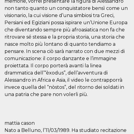
memorie, vorrei presentare la figura di Alessandro
sitio web y
non tanto quanto un conquistatore bensì come un
proporcionar
protección
visionario, la cui visione d’una simbiosi tra Greci,
contra visitantes
maliciosos.
Persiani ed Egiziani possa ispirare un’Unione Europa
che diventando sempre più afroasiatica non fa che
wordpress_test_cookie
Sesión
Se utiliza en
Automattic
sitios creados
Inc.
ritrovare sé stessa e la propria storia, una storia che
con Wordpress.
.oooh.events
Comprueba si el
nasce molto più lontano di quanto tendiamo a
navegador tiene
habilitadas las
pensare. In scena ciò sarà narrato con due mezzi di
cookies
comunicazione: il corpo danzante e l’immagine
PHPSESSID
Sesión
Cookie
PHP.net
proiettata. Il corpo porterà avanti la linea
generada por
oooh.events
aplicaciones
drammatica dell’“èxodus”, dell’avventura di
basadas en el
Alessandro in Africa e Asia, il video le contrapporrà
lenguaje PHP.
Este es un
invece quella del “nòstos”, del ritorno dei soldati in
identificador de
propósito
una patria che pare non volerli più.
general que se
utiliza para
mantener las
variables de
sesión del
usuario.
Normalmente es
mattia cason
un número
Nato a Belluno, l’11/03/1989. Ha studiato recitazione
generado al