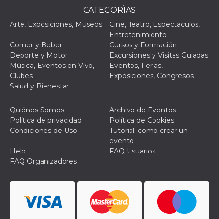
CATEGORÌAS
Arte, Exposiciones, Museos
Cine, Teatro, Espectáculos,
Entretenimiento
Comer y Beber
Cursos y Formación
Deporte y Motor
Excursiones y Visitas Guiadas
Proveedor /
Nombre
Vencimiento
Descripc
Música, Eventos en Vivo,
Eventos, Ferias,
Dominio
Clubes
Exposiciones, Congresos
c_user
4 semanas 2
Cookie de
Meta
Salud y Bienestar
días
de sesió
Platform Inc.
usuario.
.facebook.com
ser de se
permane
Quiénes Somos
Archivo de Eventos
durante 
Política de privacidad
Política de Cookies
datr
2 años
Esta coo
Meta
Condiciones de Uso
Tutorial: como crear un
identifica
Platform Inc.
evento
navegado
.facebook.com
conecta 
Help
FAQ Usuarios
Facebook
FAQ Organizadores
directam
vinculad
usuario 
Faceboo
individua
Facebook
que se ut
ayudar c
seguridad