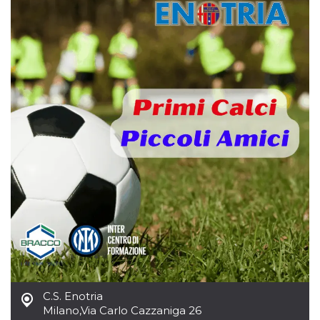
sitio web y
proporcionar
protección
contra visitantes
maliciosos.
wordpress_test_cookie
Sesión
Se utiliza en
Automattic
sitios creados
Inc.
con Wordpress.
.oooh.events
Comprueba si el
navegador tiene
habilitadas las
cookies
PHPSESSID
Sesión
Cookie
PHP.net
generada por
oooh.events
aplicaciones
basadas en el
lenguaje PHP.
Este es un
identificador de
propósito
general que se
utiliza para
mantener las
variables de
sesión del
usuario.
Normalmente es
C.S. Enotria
un número
Milano
,
Via Carlo Cazzaniga 26
generado al