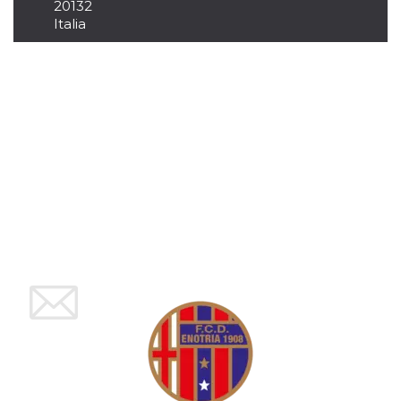
azar, la forma en
20132
que se usa
Italia
puede ser
específico del
sitio, pero un
buen ejemplo es
mantener un
estado de inicio
de sesión para
un usuario entre
páginas.
m
1 año 1 mes
Esta cookie se
Stripe
utiliza
m.stripe.com
generalmente
para el
rendimiento y la
optimización de
los servicios de
procesamiento
de pagos,
facilitando el
almacenamiento
de contenidos
en el navegador
para hacer que
las páginas se
carguen más
rápido.
CookieScriptConsent
4 semanas 2
El servicio
CookieScript
días
Cookie-
oooh.events