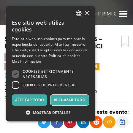
×
SABATO 18 OTTOBRE 2025 – PRIMI CALCI / 
Ese sitio web utiliza
ITALIAN
cookies
ENGLISH
SABATO 18 OTTOBRE 2025 –
Este sitio web usa cookies para mejorar la
experiencia del usuario. Al utilizar nuestro
PRIMI CALCI / PICCOLI AMICI
SPANISH
sitio web, usted acepta todas las cookies de
acuerdo con nuestra Política de cookies.
18 OCTUBRE 2025 - 09:30
Más información
LAS VENTAS EN LÍNEA TERMINARON
COOKIES ESTRICTAMENTE
Deporte y Motores
NECESARIAS
Sabato 18 Ottobre 2025
COOKIES DE PREFERENCIAS
Raggruppamenti SGS Autunno Milano
Primi Calci - Piccoli Amici
ACEPTAR TODO
RECHAZAR TODO
Compartir este evento:
MOSTRAR DETALLES