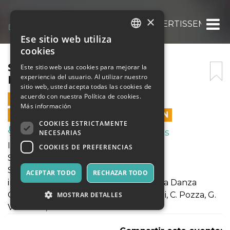
×
SET POINT – SPORTS & DIVERTISSEMENTS
Ese sitio web utiliza
ITALIAN
cookies
ENGLISH
SET POINT – SPORTS &
Este sitio web usa cookies para mejorar la
experiencia del usuario. Al utilizar nuestro
DIVERTISSEMENTS
SPANISH
sitio web, usted acepta todas las cookies de
acuerdo con nuestra Política de cookies.
3 ABRIL 2022 - 18:00
Más información
LAS VENTAS EN LÍNEA TERMINARON
COOKIES ESTRICTAMENTE
Música, Eventos en Vivo, Clubes
NECESARIAS
IUVENIS DANZA presenta
COOKIES DE PREFERENCIAS
SET POINT
Sports & Divertissents
ACEPTAR TODO
RECHAZAR TODO
in collaborazione con Compagnia Ersilia Danza
Coreografie: G. Bragantini, F. Gambarini, C. Pozza, G.
MOSTRAR DETALLES
Venturini, M. Zanotti