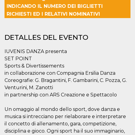
Script.com
utiliza esta
INDICANDO IL NUMERO DEI BIGLIETTI
cookie para
RICHIESTI ED I RELATIVI NOMINATIVI
recordar las
preferencias de
consentimiento
de cookies de
los visitantes. Es
necesario que el
DETALLES DEL EVENTO
banner de
cookies de
Cookie-
IUVENIS DANZA presenta
Script.com
funcione
SET POINT
correctamente.
Sports & Divertissements
Declaración de almacenamiento
in collaborazione con Compagnia Ersilia Danza
Coreografie: G. Bragantini, F. Gambarini, C. Pozza, G.
Tipo de
Nombre
Descripción
almacenamiento
Venturini, M. Zanotti
fbssls_314278995690155
Almacenamiento
in partnership con ARS Creazione e Spettacolo
de sesión
wpEmojiSettingsSupports
Almacenamiento
Un omaggio al mondo dello sport, dove danza e
de sesión
musica si intrecciano per rielaborare e interpretare
cn_uc__
Almacenamiento
il concetto di allenamento, gara, competizione,
local
disciplina e gioco. Ogni sport ha il suo immaginario,