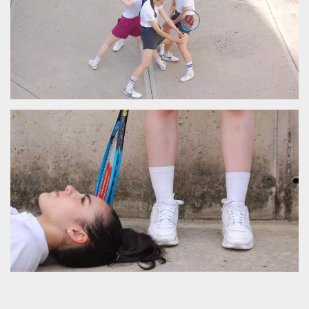
sitio web y
proporcionar
protección
contra visitantes
maliciosos.
wordpress_test_cookie
Sesión
Se utiliza en
Automattic
sitios creados
Inc.
con Wordpress.
.oooh.events
Comprueba si el
navegador tiene
habilitadas las
cookies
PHPSESSID
Sesión
Cookie
PHP.net
generada por
oooh.events
aplicaciones
basadas en el
lenguaje PHP.
Este es un
identificador de
propósito
general que se
utiliza para
mantener las
variables de
sesión del
usuario.
Normalmente es
un número
generado al