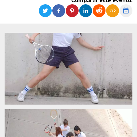
Compartir este evento:
Cookies estrictamente necesarias
Cookies de preferencias
Las cookies estrictamente necesarias permiten
la funcionalidad principal del sitio web, como
el inicio de sesión de usuario y la gestión de
cuentas. El sitio web no se puede utilizar
correctamente sin las cookies estrictamente
necesarias.
Proveedor /
Nombre
Vencimiento
Descripción
Dominio
cf_clearance
1 año
Esta cookie es
Cloudflare,
utilizada por el
Inc.
servicio
.oooh.events
CloudFlare para
identificar el
tráfico web de
confianza y
anular cualquier
restricción de
seguridad
basada en la
dirección IP del
visitante. Es
esencial para
apoyar las
funciones de
seguridad de un