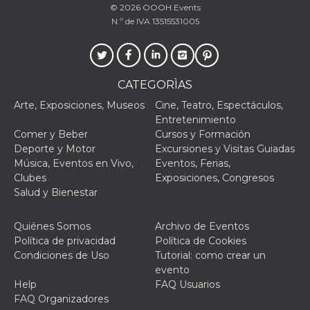
© 2026
OOOH.Events
VISITOR_PRIVACY_METADATA
5 meses 4
Esta cook
YouTube
N.º de IVA 13515531005
semanas
utiliza p
.youtube.com
almacena
consenti
del usuar
opciones
privacid
CATEGORÌAS
interacci
sitio. Reg
Arte, Exposiciones, Museos
Cine, Teatro, Espectáculos,
datos sob
consenti
Entretenimiento
del visit
Comer y Beber
Cursos y Formación
relación
diversas 
Deporte y Motor
Excursiones y Visitas Guiadas
y config
Música, Eventos en Vivo,
Eventos, Ferias,
de privac
asegura
Clubes
Exposiciones, Congresos
sus prefe
Salud y Bienestar
sean hon
futuras s
__Secure-ROLLOUT_TOKEN
.youtube.com
5 meses 4
Utilizzat
Quiénes Somos
Archivo de Eventos
semanas
YouTube
Política de privacidad
Política de Cookies
gestire
l'implem
Condiciones de Uso
Tutorial: como crear un
e la
evento
sperimen
delle fun
Help
FAQ Usuarios
Aiuta Go
FAQ Organizadores
controlla
nuove