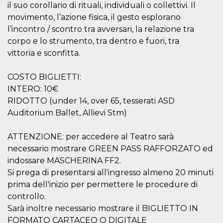
il suo corollario di rituali, individuali o collettivi. Il
movimento, l’azione fisica, il gesto esplorano
l’incontro / scontro tra avversari, la relazione tra
corpo e lo strumento, tra dentro e fuori, tra
vittoria e sconfitta.
Proveedor /
Nombre
Vencimiento
Descripc
Dominio
COSTO BIGLIETTI:
c_user
4 semanas 2
Cookie de
Meta
INTERO: 10€
días
de sesió
Platform Inc.
usuario.
.facebook.com
RIDOTTO (under 14, over 65, tesserati ASD
ser de se
permane
Auditorium Ballet, Allievi Stm)
durante 
datr
2 años
Esta coo
Meta
ATTENZIONE: per accedere al Teatro sarà
identifica
Platform Inc.
navegado
.facebook.com
necessario mostrare GREEN PASS RAFFORZATO ed
conecta 
Facebook
indossare MASCHERINA FF2.
directam
Si prega di presentarsi all'ingresso almeno 20 minuti
vinculad
usuario 
prima dell'inizio per permettere le procedure di
Faceboo
individua
controllo.
Facebook
Sarà inoltre necessario mostrare il BIGLIETTO IN
que se ut
ayudar c
FORMATO CARTACEO O DIGITALE
seguridad