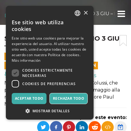
×
SILE JAZZ 2023 – MORGANO 3 GIU – LUCA 
Ese sitio web utiliza
ITALIAN
cookies
ENGLISH
SILE JAZZ 2023 – MORGANO 3 GIU
Este sitio web usa cookies para mejorar la
experiencia del usuario. Al utilizar nuestro
– LUCA COLUSSI 4ET
SPANISH
sitio web, usted acepta todas las cookies de
acuerdo con nuestra Política de cookies.
3 JUNIO 2023 - 21:00
Más información
LAS VENTAS EN LÍNEA TERMINARON
COOKIES ESTRICTAMENTE
Música, Eventos en Vivo, Clubes
NECESARIAS
Nuovo quartetto del batterista Luca Colussi, che
COOKIES DE PREFERENCIAS
presenta il suo ultimo lavoro con un omaggio alla
musica del grande batterista compositore Paul
ACEPTAR TODO
RECHAZAR TODO
Motian.
MOSTRAR DETALLES
Compartir este evento: