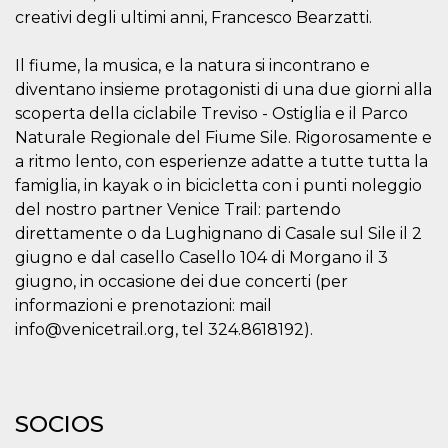
azar, la forma en
que se usa
creativi degli ultimi anni, Francesco Bearzatti.
puede ser
específico del
sitio, pero un
Il fiume, la musica, e la natura si incontrano e
buen ejemplo es
mantener un
diventano insieme protagonisti di una due giorni alla
estado de inicio
scoperta della ciclabile Treviso - Ostiglia e il Parco
de sesión para
un usuario entre
Naturale Regionale del Fiume Sile. Rigorosamente e
páginas.
a ritmo lento, con esperienze adatte a tutte tutta la
m
1 año 1 mes
Esta cookie se
Stripe
famiglia, in kayak o in bicicletta con i punti noleggio
utiliza
m.stripe.com
generalmente
del nostro partner Venice Trail: partendo
para el
rendimiento y la
direttamente o da Lughignano di Casale sul Sile il 2
optimización de
los servicios de
giugno e dal casello Casello 104 di Morgano il 3
procesamiento
giugno, in occasione dei due concerti (per
de pagos,
facilitando el
informazioni e prenotazioni: mail
almacenamiento
de contenidos
info@venicetrail.org, tel 324.8618192).
en el navegador
para hacer que
las páginas se
carguen más
rápido.
SOCIOS
CookieScriptConsent
4 semanas 2
El servicio
CookieScript
días
Cookie-
oooh.events