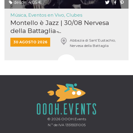
desde: 4,05 €
Música, Eventos en Vivo, Clubes
Montello è Jazz | 30/08 Nervesa
della Battaglia ̵...
Abbazia di Sant’Eustachio,
30 AGOSTO 2026
Nervesa della Battaglia
© 2026
OOOH.Events
N.º de IVA 13515531005