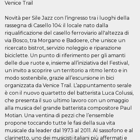
Venice Trail
sitio web y
proporcionar
protección
contra visitantes
Novità per Sile Jazz con l’ingresso tra i luoghi della
maliciosos.
rassegna di Casello 104: il locale nato dalla
wordpress_test_cookie
Sesión
Se utiliza en
Automattic
riqualificazione del casello ferroviario all'altezza di
sitios creados
Inc.
con Wordpress.
via Bosco, tra Morgano e Badoere, che unisce un
.oooh.events
Comprueba si el
ricercato bistrot, servizio noleggio e riparazione
navegador tiene
habilitadas las
biciclette. Un punto di riferimento per gli amanti
cookies
delle due ruote e, insieme all’iniziativa del Festival,
PHPSESSID
Sesión
Cookie
PHP.net
un invito a scoprire un territorio a ritmo lento e in
generada por
oooh.events
aplicaciones
modo sostenibile, grazie all’escursione in bici
basadas en el
lenguaje PHP.
organizzata da Venice Trail. L’appuntamento serale
Este es un
identificador de
è con il nuovo quartetto del batterista Luca Colussi,
propósito
che presenta il suo ultimo lavoro con un omaggio
general que se
utiliza para
alla musica del grande batterista compositore Paul
mantener las
variables de
Motian. Una ventina di pezzi che l’ensemble
sesión del
propone toccando tutte le fasi della sua vita
usuario.
Normalmente es
musicale da leader dal 1973 al 2011. Al sassofono e al
un número
generado al
clarinetto, uno dei musicisti italiani più affermati e