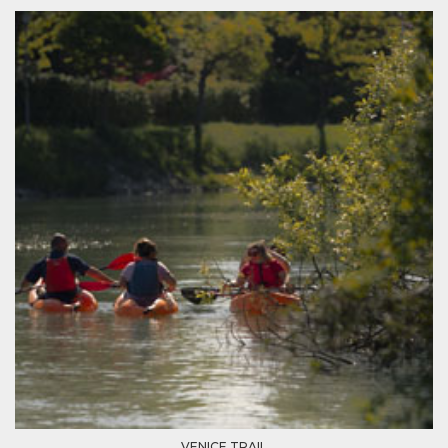
Script.com
utiliza esta
cookie para
recordar las
preferencias de
consentimiento
de cookies de
los visitantes. Es
necesario que el
banner de
cookies de
Cookie-
Script.com
funcione
correctamente.
Declaración de almacenamiento
Tipo de
Nombre
Descripción
almacenamiento
fbssls_314278995690155
Almacenamiento
de sesión
wpEmojiSettingsSupports
Almacenamiento
de sesión
cn_uc__
Almacenamiento
local
VENICE TRAIL