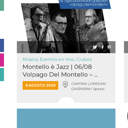
Música, Eventos en Vivo, Clubes
Montello è Jazz | 06/08
Volpago Del Montello – ...
CANTINA LOREDAN
6 AGOSTO 2026
GASPARINI / Spazio
concerti, VOLPAGO DEL
MONTELLO