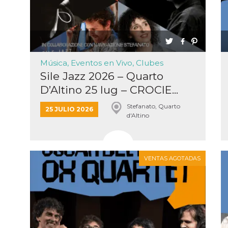
 de inicio
n
sa,
mente en
ión de
 intentan
l
. Facebook
Música, Eventos en Vivo, Clubes
dice que
de
Sile Jazz 2026 – Quarto
amiento
 con cada
D’Altino 25 lug – CROCIE...
e datos
a
de 10
Stefanato, Quarto
25 JULIO 2026
a cookie
d'Altino
se lee a
e Me
tros
y
s de
k
VENTAS AGOTADAS
s en
itios
rentes.
 di
re la
 “Seguici
ook” del
 “Mi
accolgono