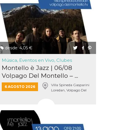
desde: 4,05 €
Música, Eventos en Vivo, Clubes
Montello è Jazz | 06/08
Volpago Del Montello – ...
Villa Spineda Gasparini
6 AGOSTO 2026
Loredan, Volpago Del
Montello