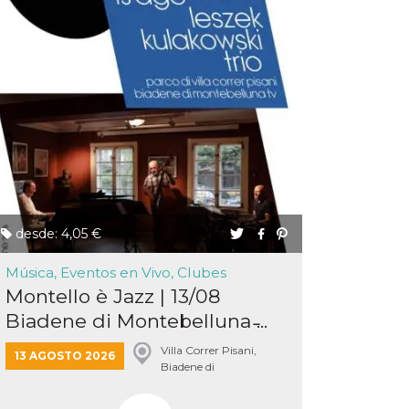
desde: 4,05 €
Música, Eventos en Vivo, Clubes
Montello è Jazz | 13/08
Biadene di Montebelluna ̵...
Villa Correr Pisani,
13 AGOSTO 2026
Biadene di
Montebelluna