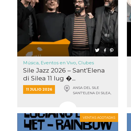
tazioni
gua e
no di
re la
 una
ción de
ación
 usuario y
r, que se
ara
ad
Música, Eventos en Vivo, Clubes
e
Sile Jazz 2026 – Sant’Elena
n de
di Silea 11 lug �...
ación del
or de
ANSA DEL SILE
11 JULIO 2026
k,
SANT'ELENA DI SILEA,
ción,
Sant'Elena di Silea
g y otras
de
as de
k.
VENTAS AGOTADAS
ioni del