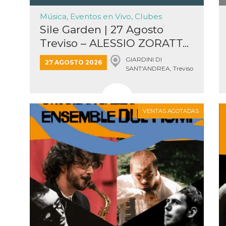
Música, Eventos en Vivo, Clubes
Sile Garden | 27 Agosto
Treviso – ALESSIO ZORATT...
GIARDINI DI
27 AGOSTO 2026
ión
SANT'ANDREA, Treviso
 inicio
n de
 Puede
sión o
nte
VENTAS AGOTADAS
30 días
kie
 el
r que se
a
. No está
ente
o al
de
k
l.
 informa
iliza para
on la
 y la