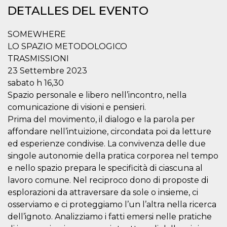
Cookies estrictamente necesarias
DETALLES DEL EVENTO
Cookies de preferencias
SOMEWHERE
Las cookies estrictamente necesarias permiten
la funcionalidad principal del sitio web, como
LO SPAZIO METODOLOGICO
el inicio de sesión de usuario y la gestión de
TRASMISSIONI
cuentas. El sitio web no se puede utilizar
correctamente sin las cookies estrictamente
23 Settembre 2023
necesarias.
sabato h 16,30
Proveedor /
Spazio personale e libero nell’incontro, nella
Nombre
Vencimiento
Descripción
Dominio
comunicazione di visioni e pensieri.
cf_clearance
1 año
Esta cookie es
Cloudflare,
Prima del movimento, il dialogo e la parola per
utilizada por el
Inc.
servicio
.oooh.events
affondare nell’intuizione, circondata poi da letture
CloudFlare para
identificar el
ed esperienze condivise. La convivenza delle due
tráfico web de
singole autonomie della pratica corporea nel tempo
confianza y
anular cualquier
e nello spazio prepara le specificità di ciascuna al
restricción de
seguridad
lavoro comune. Nel reciproco dono di proposte di
basada en la
dirección IP del
esplorazioni da attraversare da sole o insieme, ci
visitante. Es
osserviamo e ci proteggiamo l’un l’altra nella ricerca
esencial para
apoyar las
dell’ignoto. Analizziamo i fatti emersi nelle pratiche
funciones de
seguridad de un