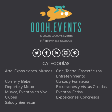
le impos
della lin
permetto
condivide
pagina.
fr
3 meses
Contiene
Meta
combina
Platform Inc.
identific
.facebook.com
única de
© 2026
OOOH.Events
navegado
N.º de IVA 13515531005
utiliza p
publicid
dirigida.
oo
5 años
Cookie d
Meta
exclusió
Platform Inc.
CATEGORÌAS
anuncios
.facebook.com
Arte, Exposiciones, Museos
Cine, Teatro, Espectáculos,
sb
2 años
Identific
Meta
navegad
Platform Inc.
Entretenimiento
Faceboo
.facebook.com
Comer y Beber
Cursos y Formación
autentica
marketin
Deporte y Motor
Excursiones y Visitas Guiadas
cookies 
Música, Eventos en Vivo,
Eventos, Ferias,
función
específic
Clubes
Exposiciones, Congresos
Faceboo
Salud y Bienestar
usida
.facebook.com
Sesión
raccoglie
informaz