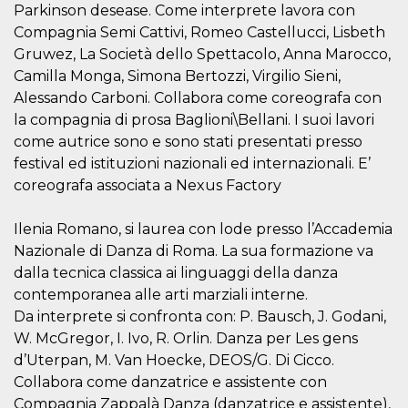
azar, la forma en
Parkinson desease. Come interprete lavora con
que se usa
puede ser
Compagnia Semi Cattivi, Romeo Castellucci, Lisbeth
específico del
sitio, pero un
Gruwez, La Società dello Spettacolo, Anna Marocco,
buen ejemplo es
Camilla Monga, Simona Bertozzi, Virgilio Sieni,
mantener un
estado de inicio
Alessando Carboni. Collabora come coreografa con
de sesión para
un usuario entre
la compagnia di prosa Baglioni\Bellani. I suoi lavori
páginas.
come autrice sono e sono stati presentati presso
m
1 año 1 mes
Esta cookie se
Stripe
festival ed istituzioni nazionali ed internazionali. E’
utiliza
m.stripe.com
generalmente
coreografa associata a Nexus Factory
para el
rendimiento y la
optimización de
Ilenia Romano, si laurea con lode presso l’Accademia
los servicios de
procesamiento
Nazionale di Danza di Roma. La sua formazione va
de pagos,
facilitando el
dalla tecnica classica ai linguaggi della danza
almacenamiento
contemporanea alle arti marziali interne.
de contenidos
en el navegador
Da interprete si confronta con: P. Bausch, J. Godani,
para hacer que
las páginas se
W. McGregor, I. Ivo, R. Orlin. Danza per Les gens
carguen más
d’Uterpan, M. Van Hoecke, DEOS/G. Di Cicco.
rápido.
Collabora come danzatrice e assistente con
CookieScriptConsent
4 semanas 2
El servicio
CookieScript
días
Cookie-
oooh.events
Compagnia Zappalà Danza (danzatrice e assistente),