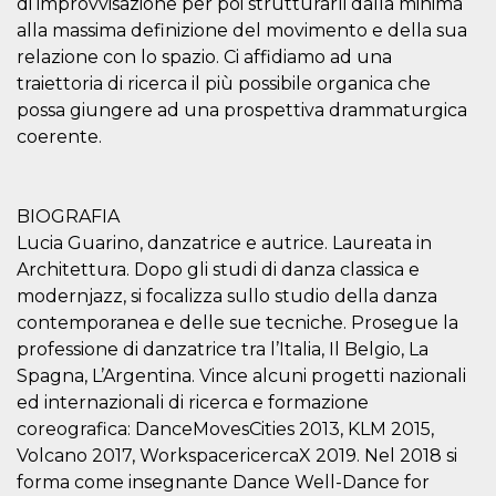
di improvvisazione per poi strutturarli dalla minima
sitio web y
alla massima definizione del movimento e della sua
proporcionar
protección
relazione con lo spazio. Ci affidiamo ad una
contra visitantes
maliciosos.
traiettoria di ricerca il più possibile organica che
possa giungere ad una prospettiva drammaturgica
wordpress_test_cookie
Sesión
Se utiliza en
Automattic
sitios creados
Inc.
coerente.
con Wordpress.
.oooh.events
Comprueba si el
navegador tiene
habilitadas las
cookies
BIOGRAFIA
PHPSESSID
Sesión
Cookie
PHP.net
Lucia Guarino, danzatrice e autrice. Laureata in
generada por
oooh.events
aplicaciones
Architettura. Dopo gli studi di danza classica e
basadas en el
modernjazz, si focalizza sullo studio della danza
lenguaje PHP.
Este es un
contemporanea e delle sue tecniche. Prosegue la
identificador de
propósito
professione di danzatrice tra l’Italia, Il Belgio, La
general que se
utiliza para
Spagna, L’Argentina. Vince alcuni progetti nazionali
mantener las
ed internazionali di ricerca e formazione
variables de
sesión del
coreografica: DanceMovesCities 2013, KLM 2015,
usuario.
Normalmente es
Volcano 2017, WorkspacericercaX 2019. Nel 2018 si
un número
forma come insegnante Dance Well-Dance for
generado al