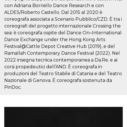
Script.com
utiliza esta
con Adriana Borriello Dance Research e con
cookie para
ALDES/Roberto Castello. Dal 2015 al 2020 è
recordar las
preferencias de
coreografa associata a Scenario Pubblico/CZD. È tra i
consentimiento
de cookies de
coreografi del progetto internazionale Crossing the
los visitantes. Es
sea: è coreografa ospite del Dance On–International
necesario que el
banner de
Dance Exchange under the Hong Kong Arts
cookies de
Cookie-
Festival@Cattle Depot Creative Hub (2019), e del
Script.com
funcione
Ramallah Contemporary Dance Festival (2022). Nel
correctamente.
2022 insegna tecnica contemporanea a Da.Re. e ai
Declaración de almacenamiento
corsi propedeutici dell’AND. È coreografa in
produzioni del Teatro Stabile di Catania e del Teatro
Tipo de
Nombre
Descripción
Nazionale di Genova. È coreografa sostenuta da
almacenamiento
PinDoc.
fbssls_314278995690155
Almacenamiento
de sesión
wpEmojiSettingsSupports
Almacenamiento
de sesión
cn_uc__
Almacenamiento
local