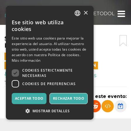
×
SOMEWHERE LO SPAZIO METODOLOGICO
Ese sitio web utiliza
ITALIAN
cookies
ENGLISH
SOMEWHERE LO SPAZIO
Este sitio web usa cookies para mejorar la
experiencia del usuario. Al utilizar nuestro
METODOLOGICO
SPANISH
sitio web, usted acepta todas las cookies de
acuerdo con nuestra Política de cookies.
23 SEPTIEMBRE 2023 - 16:30
Más información
LAS VENTAS EN LÍNEA TERMINARON
COOKIES ESTRICTAMENTE
Música, Eventos en Vivo, Clubes
NECESARIAS
Teatri di Vetro
COOKIES DE PREFERENCIAS
Compartir este evento:
ACEPTAR TODO
RECHAZAR TODO
MOSTRAR DETALLES