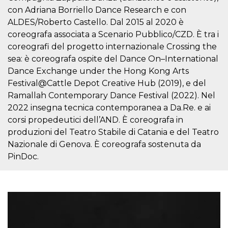
correttamente.
con Adriana Borriello Dance Research e con
Storage declaration
ALDES/Roberto Castello. Dal 2015 al 2020 è
coreografa associata a Scenario Pubblico/CZD. È tra i
Storage
Nome
Descrizione
type
coreografi del progetto internazionale Crossing the
sea: è coreografa ospite del Dance On–International
fbssls_314278995690155
Session
storage
Dance Exchange under the Hong Kong Arts
wpEmojiSettingsSupports
Session
Festival@Cattle Depot Creative Hub (2019), e del
storage
Ramallah Contemporary Dance Festival (2022). Nel
cn_uc__
Local
2022 insegna tecnica contemporanea a Da.Re. e ai
storage
corsi propedeutici dell’AND. È coreografa in
produzioni del Teatro Stabile di Catania e del Teatro
Nazionale di Genova. È coreografa sostenuta da
PinDoc.
Provider /
Nome
Scadenza
Descrizione
Dominio
c_user
4
Cookie di a
Meta
settimane
utente. Può
Platform Inc.
2 giorni
essere di se
.facebook.com