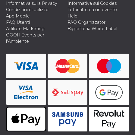
secondi
Cloudflare 
.hubspot.com
Informativa sulla Privacy
Informativa sui Cookies
distinguere 
Condizioni di utilizzo
Tutorial: crea un evento
umani e bot
vantaggioso 
App Mobile
Help
sito Web, al
FAQ Utenti
FAQ Organizzatori
di effettuar
rapporti val
Affiliate Marketing
Biglietteria White Label
sull'utilizzo
OOOH.Events per
proprio sit
l’Ambiente
_cfuvid
.hubspot.com
Sessione
Questo coo
viene utiliz
Cloudflare 
monitorare 
utenti attra
le sessioni 
ottimizzare
l'esperienza
dell'utente
mantenendo
coerenza de
sessione e
fornendo se
personalizza
YSC
Sessione
Questo cook
Google LLC
impostato 
.youtube.com
YouTube pe
tenere tracc
delle
visualizzazi
video incorp