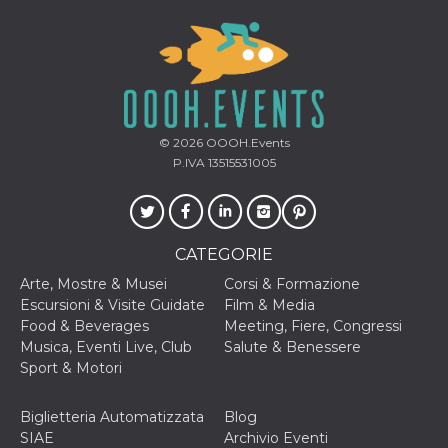
disabilitare 
.facebook.com
visualizzazi
delle inserz
Meta in base
sue attività 
web di terzi
sb
2 anni
Identificazi
Meta
browser di
Platform Inc.
Facebook,
.facebook.com
autenticazi
© 2026
OOOH.Events
marketing e 
P.IVA 13515531005
cookie di
funzione spe
di Facebook
usida
.facebook.com
Sessione
raccoglie
informazion
CATEGORIE
browser
dell'utente 
Arte, Mostre & Musei
Corsi & Formazione
dell'identifi
univoco, uti
Escursioni & Visite Guidate
Film & Media
per persona
Food & Beverages
Meeting, Fiere, Congressi
la pubblicit
gli utenti
Musica, Eventi Live, Club
Salute & Benessere
Sport & Motori
xs
3 mesi
Utilizzato p
Meta
mantenere 
Platform Inc.
sessione
.facebook.com
Biglietteria Automatizzata
Blog
__cf_bm
29 minuti
Questo coo
Cloudflare
SIAE
Archivio Eventi
58
viene utiliz
Inc.