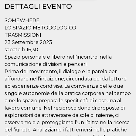
DETTAGLI EVENTO
Necessari
Marketing
SOMEWHERE
I cookie strettamente necessari o tecnici sono
indispensabili al funzionamento del sito. I
LO SPAZIO METODOLOGICO
servizi qui presenti non potranno funzionare
TRASMISSIONI
senza.
23 Settembre 2023
Provider /
Nome
Scadenza
Descrizione
sabato h 16,30
Dominio
Spazio personale e libero nell’incontro, nella
cf_clearance
1 anno
Clearance
Cloudflare,
Cookie from
comunicazione di visioni e pensieri.
Inc.
CloudFlare
.oooh.events
Prima del movimento, il dialogo e la parola per
stores the proof
of challenge
affondare nell’intuizione, circondata poi da letture
passed. It is
used to no
ed esperienze condivise. La convivenza delle due
longer issue a
singole autonomie della pratica corporea nel tempo
captcha or
jschallenge
e nello spazio prepara le specificità di ciascuna al
challenge if
present. It is
lavoro comune. Nel reciproco dono di proposte di
required to
reach origin
esplorazioni da attraversare da sole o insieme, ci
server.
osserviamo e ci proteggiamo l’un l’altra nella ricerca
wordpress_test_cookie
Sessione
Cookie di
Automattic
dell’ignoto. Analizziamo i fatti emersi nelle pratiche
Wordpress,
Inc.
verifica che il