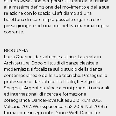
di improvvisazione per poi strutturarli dalla minima
.oooh.events
browser accetti i
alla massima definizione del movimento e della sua
cookie.
relazione con lo spazio. Ci affidiamo ad una
PHPSESSID
Sessione
Cookie
PHP.net
generato da
oooh.events
traiettoria di ricerca il più possibile organica che
applicazioni
possa giungere ad una prospettiva drammaturgica
basate sul
linguaggio PHP.
coerente.
Si tratta di un
identificatore
generico
utilizzato per
mantenere le
BIOGRAFIA
variabili di
sessione utente.
Lucia Guarino, danzatrice e autrice. Laureata in
Normalmente è
un numero
Architettura. Dopo gli studi di danza classica e
generato in
modernjazz, si focalizza sullo studio della danza
modo casuale, il
modo in cui
contemporanea e delle sue tecniche. Prosegue la
viene utilizzato
può essere
professione di danzatrice tra l’Italia, Il Belgio, La
specifico per il
sito, ma un
Spagna, L’Argentina. Vince alcuni progetti nazionali
buon esempio è
ed internazionali di ricerca e formazione
mantenere uno
stato di accesso
coreografica: DanceMovesCities 2013, KLM 2015,
per un utente
tra le pagine.
Volcano 2017, WorkspacericercaX 2019. Nel 2018 si
forma come insegnante Dance Well-Dance for
m
1 anno 1
Questo cookie
Stripe