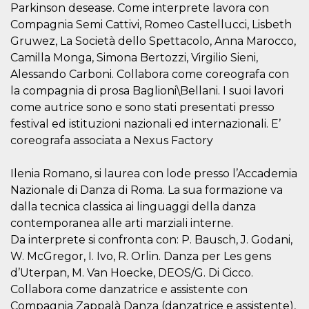
mese
viene
m.stripe.com
Parkinson desease. Come interprete lavora con
generalmente
utilizzato per le
Compagnia Semi Cattivi, Romeo Castellucci, Lisbeth
prestazioni e
Gruwez, La Società dello Spettacolo, Anna Marocco,
l'ottimizzazione
dei servizi di
Camilla Monga, Simona Bertozzi, Virgilio Sieni,
elaborazione
dei pagamenti,
Alessando Carboni. Collabora come coreografa con
facilitando la
memorizzazione
la compagnia di prosa Baglioni\Bellani. I suoi lavori
dei contenuti
come autrice sono e sono stati presentati presso
sul browser per
rendere le
festival ed istituzioni nazionali ed internazionali. E’
pagine più
veloci.
coreografa associata a Nexus Factory
CookieScriptConsent
4
Questo cookie
CookieScript
settimane
viene utilizzato
oooh.events
Ilenia Romano, si laurea con lode presso l’Accademia
2 giorni
dal servizio
Cookie-
Nazionale di Danza di Roma. La sua formazione va
Script.com per
ricordare le
dalla tecnica classica ai linguaggi della danza
preferenze di
contemporanea alle arti marziali interne.
consenso sui
cookie dei
Da interprete si confronta con: P. Bausch, J. Godani,
visitatori. È
necessario che il
W. McGregor, I. Ivo, R. Orlin. Danza per Les gens
banner dei
d’Uterpan, M. Van Hoecke, DEOS/G. Di Cicco.
cookie di
Cookie-
Collabora come danzatrice e assistente con
Script.com
funzioni
Compagnia Zappalà Danza (danzatrice e assistente),