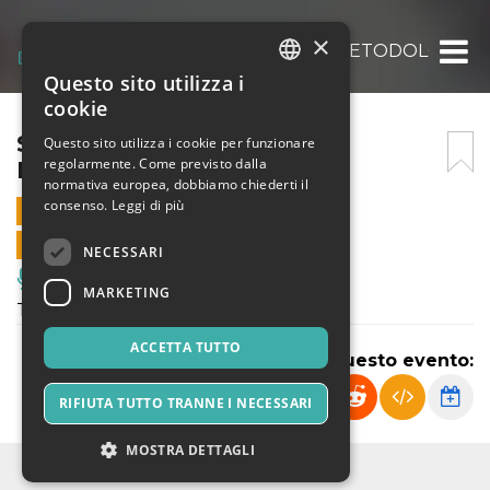
×
SOMEWHERE LO SPAZIO METODOLOGICO
Questo sito utilizza i
ITALIAN
cookie
ENGLISH
SOMEWHERE LO SPAZIO
Questo sito utilizza i cookie per funzionare
regolarmente. Come previsto dalla
METODOLOGICO
SPANISH
normativa europea, dobbiamo chiederti il
consenso.
Leggi di più
23 SETTEMBRE 2023 - 16:30
VENDITE ONLINE TERMINATE
NECESSARI
Musica, Eventi Live, Club
MARKETING
Teatri di Vetro
ACCETTA TUTTO
Condividi questo evento:
RIFIUTA TUTTO TRANNE I NECESSARI
MOSTRA DETTAGLI