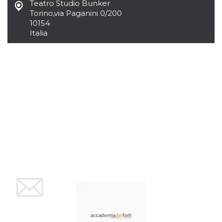
Script.com
Teatro Studio Bunker
utiliza esta
Torino
,
via Paganini 0/200
cookie para
recordar las
10154
preferencias de
Italia
consentimiento
de cookies de
los visitantes. Es
necesario que el
banner de
cookies de
Cookie-
Script.com
funcione
correctamente.
Declaración de almacenamiento
Tipo de
Nombre
Descripción
almacenamiento
fbssls_314278995690155
Almacenamiento
de sesión
wpEmojiSettingsSupports
Almacenamiento
de sesión
cn_uc__
Almacenamiento
local