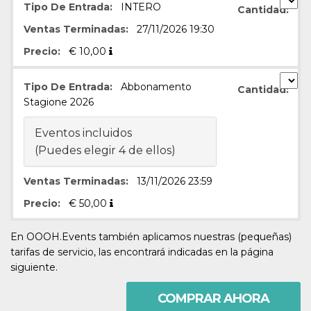
Cookies estrictamente necesarias
Tipo De Entrada:
INTERO
Cantidad:
Cookies de preferencias
Ventas Terminadas:
27/11/2026 19:30
Las cookies estrictamente necesarias permiten
Precio:
€
10,00
la funcionalidad principal del sitio web, como
el inicio de sesión de usuario y la gestión de
cuentas. El sitio web no se puede utilizar
Tipo De Entrada:
Abbonamento
Cantidad:
correctamente sin las cookies estrictamente
Stagione 2026
necesarias.
Proveedor /
Nombre
Vencimiento
Descripción
Eventos incluidos
Dominio
(Puedes elegir 4 de ellos)
cf_clearance
1 año
Esta cookie es
Cloudflare,
utilizada por el
Inc.
servicio
.oooh.events
Ventas Terminadas:
13/11/2026 23:59
CloudFlare para
identificar el
Precio:
€
50,00
tráfico web de
confianza y
anular cualquier
restricción de
En OOOH.Events también aplicamos nuestras (pequeñas)
seguridad
tarifas de servicio, las encontrará indicadas en la página
basada en la
dirección IP del
siguiente.
visitante. Es
esencial para
apoyar las
COMPRAR AHORA
funciones de
seguridad de un