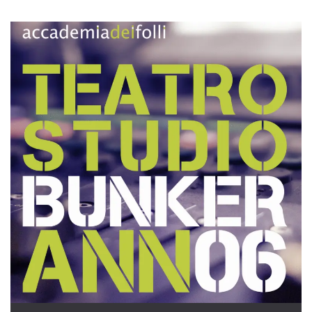
azar, la forma en
que se usa
puede ser
específico del
sitio, pero un
buen ejemplo es
mantener un
estado de inicio
de sesión para
un usuario entre
páginas.
m
1 año 1 mes
Esta cookie se
Stripe
utiliza
m.stripe.com
generalmente
para el
rendimiento y la
optimización de
los servicios de
procesamiento
de pagos,
facilitando el
almacenamiento
de contenidos
en el navegador
para hacer que
las páginas se
carguen más
rápido.
CookieScriptConsent
4 semanas 2
El servicio
CookieScript
días
Cookie-
oooh.events