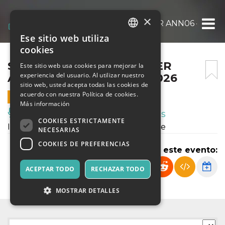
×
SORSI DI TEATRO – BUNKER ANN06 – 27 
Ese sitio web utiliza
ITALIAN
cookies
ENGLISH
SORSI DI TEATRO – BUNKER
Este sitio web usa cookies para mejorar la
experiencia del usuario. Al utilizar nuestro
ANN06 – 27 NOVEMBRE 2026
SPANISH
sitio web, usted acepta todas las cookies de
acuerdo con nuestra Política de cookies.
27 NOVIEMBRE 2026 - 19:30
Más información
Música, Eventos en Vivo, Clubes
COOKIES ESTRICTAMENTE
Incontri monografici in via di definizione
NECESARIAS
COOKIES DE PREFERENCIAS
Compartir este evento:
ACEPTAR TODO
RECHAZAR TODO
MOSTRAR DETALLES