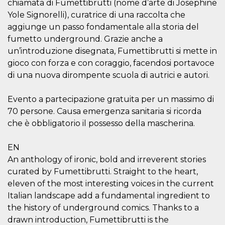
chiamata di Fumettibrutti (nome d’arte di Josephine
sitio web y
proporcionar
Yole Signorelli), curatrice di una raccolta che
protección
aggiunge un passo fondamentale alla storia del
contra visitantes
maliciosos.
fumetto underground. Grazie anche a
wordpress_test_cookie
Sesión
Se utiliza en
Automattic
un’introduzione disegnata, Fumettibrutti si mette in
sitios creados
Inc.
gioco con forza e con coraggio, facendosi portavoce
con Wordpress.
.oooh.events
Comprueba si el
di una nuova dirompente scuola di autrici e autori.
navegador tiene
habilitadas las
cookies
Evento a partecipazione gratuita per un massimo di
PHPSESSID
Sesión
Cookie
PHP.net
70 persone. Causa emergenza sanitaria si ricorda
generada por
oooh.events
aplicaciones
che è obbligatorio il possesso della mascherina.
basadas en el
lenguaje PHP.
Este es un
EN
identificador de
propósito
An anthology of ironic, bold and irreverent stories
general que se
utiliza para
curated by Fumettibrutti. Straight to the heart,
mantener las
eleven of the most interesting voices in the current
variables de
sesión del
Italian landscape add a fundamental ingredient to
usuario.
Normalmente es
the history of underground comics. Thanks to a
un número
generado al
drawn introduction, Fumettibrutti is the