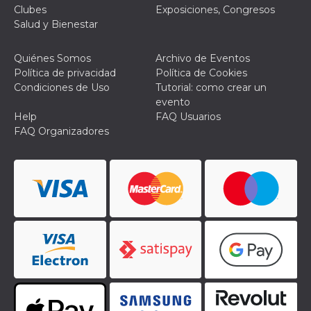
le impos
Clubes
Exposiciones, Congresos
della lin
Salud y Bienestar
permetto
condivide
pagina.
Quiénes Somos
Archivo de Eventos
fr
3 meses
Contiene
Meta
Política de privacidad
Política de Cookies
combina
Platform Inc.
Condiciones de Uso
Tutorial: como crear un
identific
.facebook.com
única de
evento
navegado
Help
FAQ Usuarios
utiliza p
publicid
FAQ Organizadores
dirigida.
oo
5 años
Cookie d
Meta
exclusió
Platform Inc.
anuncios
.facebook.com
sb
2 años
Identific
Meta
navegad
Platform Inc.
Faceboo
.facebook.com
autentica
marketin
cookies 
función
específic
Faceboo
usida
.facebook.com
Sesión
raccoglie
informaz