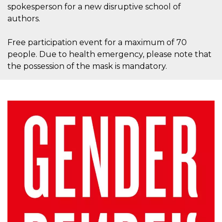
azar, la forma en
spokesperson for a new disruptive school of
que se usa
puede ser
authors.
específico del
sitio, pero un
buen ejemplo es
Free participation event for a maximum of 70
mantener un
estado de inicio
people. Due to health emergency, please note that
de sesión para
un usuario entre
the possession of the mask is mandatory.
páginas.
m
1 año 1 mes
Esta cookie se
Stripe
utiliza
m.stripe.com
generalmente
para el
rendimiento y la
optimización de
los servicios de
procesamiento
de pagos,
facilitando el
almacenamiento
de contenidos
en el navegador
para hacer que
las páginas se
carguen más
rápido.
CookieScriptConsent
4 semanas 2
El servicio
CookieScript
días
Cookie-
oooh.events