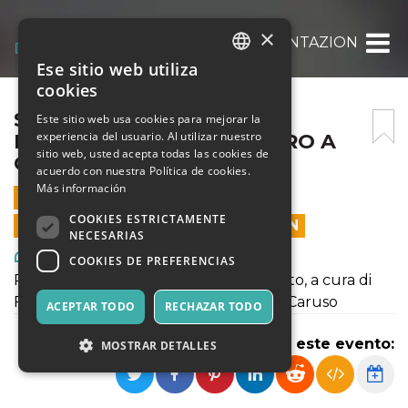
×
SPORCHI E SUBITO, PRESENTAZIONE DEL 
Ese sitio web utiliza
ITALIAN
cookies
ENGLISH
SPORCHI E SUBITO,
Este sitio web usa cookies para mejorar la
experiencia del usuario. Al utilizar nuestro
PRESENTAZIONE DEL LIBRO A
SPANISH
sitio web, usted acepta todas las cookies de
CURA DI FUMETTIBRUTTI
acuerdo con nuestra Política de cookies.
Más información
16 SEPTIEMBRE 2020 - 18:30
COOKIES ESTRICTAMENTE
LAS VENTAS EN LÍNEA TERMINARON
NECESARIAS
Arte, Exposiciones, Museos
COOKIES DE PREFERENCIAS
Presentazione del libro Sporchi e subito, a cura di
Fumettibrutti, in dialogo con Antonia Caruso
ACEPTAR TODO
RECHAZAR TODO
Compartir este evento:
MOSTRAR DETALLES