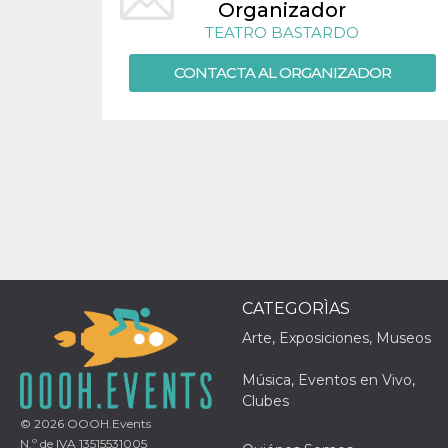
Organizador
sitio web y
proporcionar
TEATRO BASTARDO
protección
contra visitantes
maliciosos.
CONTACTA AL ORGANIZADOR
wordpress_test_cookie
Sesión
Se utiliza en
Automattic
sitios creados
Inc.
con Wordpress.
.oooh.events
Comprueba si el
navegador tiene
habilitadas las
cookies
PHPSESSID
Sesión
Cookie
PHP.net
generada por
oooh.events
aplicaciones
basadas en el
lenguaje PHP.
Este es un
identificador de
CATEGORÌAS
propósito
general que se
Arte, Exposiciones, Museos
utiliza para
mantener las
variables de
Música, Eventos en Vivo,
sesión del
usuario.
Clubes
Normalmente es
un número
© 2026
OOOH.Events
generado al
N.º de IVA 13515531005