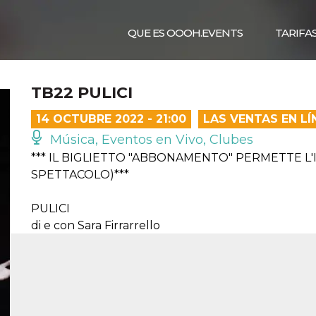
QUE ES OOOH.EVENTS
TARIFA
TB22 PULICI
14 OCTUBRE 2022 - 21:00
LAS VENTAS EN L
Música, Eventos en Vivo, Clubes
*** IL BIGLIETTO "ABBONAMENTO" PERMETTE L
SPETTACOLO)***
PULICI
di e con Sara Firrarrello