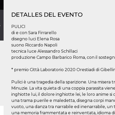
DETALLES DEL EVENTO
5
PULICI
di e con Sara Firrarello
disegno luci Elena Rosa
suono Riccardo Napoli
tecnica luce Alessandro Schillaci
produzione Campo Barbarico Roma, con il sostegno
* premio Città Laboratorio 2020 Orestiadi di Gibelli
Pulici è una tragedia della sparizione. Una misera tra
Minuzie. La vita quieta di una coppia parassita vien
inghiotte lui, il dolore inghiotte lei, le loro anime 
una trama puerile e maledetta, disegna corpi mancant
vuoto, una danza tra narrabile ed inenarrabile, u
una memoria frammentata e reinventata, idioma di