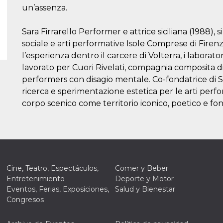
un’assenza.
Sara Firrarello Performer e attrice siciliana (1988), 
sociale e arti performative Isole Comprese di Firen
l’esperienza dentro il carcere di Volterra, i laborato
lavorato per Cuori Rivelati, compagnia composita di 
performers con disagio mentale. Co-fondatrice di 
ricerca e sperimentazione estetica per le arti perfo
corpo scenico come territorio iconico, poetico e fon
Cine, Teatro, Espectáculos,
Comer y Beber
Entretenimiento
Deporte y Motor
Eventos, Ferias, Exposiciones,
Salud y Bienestar
Congresos