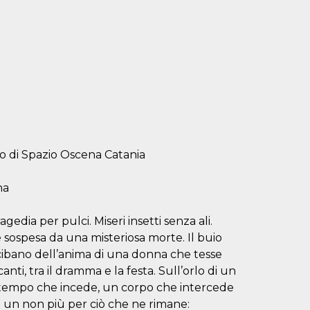
 di Spazio Oscena Catania
na
gedia per pulci. Miseri insetti senza ali.
e sospesa da una misteriosa morte. Il buio
si cibano dell’anima di una donna che tesse
i, tra il dramma e la festa. Sull’orlo di un
n tempo che incede, un corpo che intercede
 un non più per ciò che ne rimane: