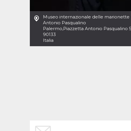
Cookies estrictamente necesarias
Cookies de preferencias
Museo internazionale delle marionette
Las cookies estrictamente necesarias permiten
Antonio Pasqualino
la funcionalidad principal del sitio web, como
Palermo
,
Piazzetta Antonio Pasqualino 
el inicio de sesión de usuario y la gestión de
cuentas. El sitio web no se puede utilizar
90133
correctamente sin las cookies estrictamente
Italia
necesarias.
Proveedor /
Nombre
Vencimiento
Descripción
Dominio
cf_clearance
1 año
Esta cookie es
Cloudflare,
utilizada por el
Inc.
servicio
.oooh.events
CloudFlare para
identificar el
tráfico web de
confianza y
anular cualquier
restricción de
seguridad
basada en la
dirección IP del
visitante. Es
esencial para
apoyar las
funciones de
seguridad de un