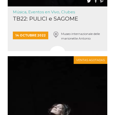
Script.com
utiliza esta
cookie para
Música, Eventos en Vivo, Clubes
recordar las
preferencias de
TB22: PULICI e SAGOME
consentimiento
de cookies de
los visitantes. Es
necesario que el
banner de
Museo internazionale delle
14 OCTUBRE 2022
cookies de
marionette Antonio
Cookie-
Pasqualino, Palermo
Script.com
funcione
correctamente.
Declaración de almacenamiento
VENTAS AGOTADAS
Tipo de
Nombre
Descripción
almacenamiento
fbssls_314278995690155
Almacenamiento
de sesión
wpEmojiSettingsSupports
Almacenamiento
de sesión
cn_uc__
Almacenamiento
local