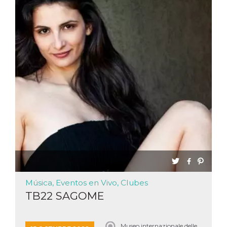
sitio web y
proporcionar
protección
contra visitantes
maliciosos.
wordpress_test_cookie
Sesión
Se utiliza en
Automattic
sitios creados
Inc.
con Wordpress.
.oooh.events
Comprueba si el
navegador tiene
habilitadas las
cookies
PHPSESSID
Sesión
Cookie
PHP.net
generada por
oooh.events
aplicaciones
basadas en el
lenguaje PHP.
Este es un
identificador de
propósito
general que se
utiliza para
mantener las
Música, Eventos en Vivo, Clubes
variables de
sesión del
TB22 SAGOME
usuario.
Normalmente es
un número
generado al
Museo internazionale delle