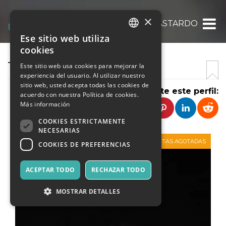
×
TEATRO BASTARDO
Ese sitio web utiliza
ITALIAN
cookies
ENGLISH
TEATRO BASTARDO
Este sitio web usa cookies para mejorar la
experiencia del usuario. Al utilizar nuestro
SPANISH
sitio web, usted acepta todas las cookies de
Comparte este perfil:
acuerdo con nuestra Política de cookies.
Más información
COOKIES ESTRICTAMENTE
NECESARIAS
VENTAS AGOTADAS
COOKIES DE PREFERENCIAS
ACEPTAR TODO
RECHAZAR TODO
MOSTRAR DETALLES