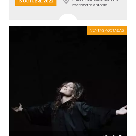
azar, la forma en
15 OCTUBRE 2022
que se usa
marionette Antonio
puede ser
Pasqualino, Palermo
específico del
sitio, pero un
buen ejemplo es
mantener un
estado de inicio
VENTAS AGOTADAS
de sesión para
un usuario entre
páginas.
m
1 año 1 mes
Esta cookie se
Stripe
utiliza
m.stripe.com
generalmente
para el
rendimiento y la
optimización de
los servicios de
procesamiento
de pagos,
facilitando el
almacenamiento
de contenidos
en el navegador
para hacer que
las páginas se
carguen más
rápido.
CookieScriptConsent
4 semanas 2
El servicio
CookieScript
días
Cookie-
oooh.events