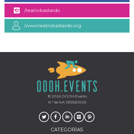
/teatrobastardo
/www.teatrobastardo.org
© 2026
OOOH.Events
N.º de IVA 13515531005
CATEGORÌAS