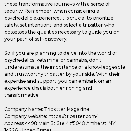
these transformative journeys with a sense of
actividad
de sesió
security. Remember, when considering a
sospecho
especial
psychedelic experience, it is crucial to prioritize
la detecc
bots que
safety, set intentions, and select a tripsitter who
acceder a
possesses the qualities necessary to guide you on
servicio
también 
your path of self-discovery.
el perfil 
comport
asociado
So, if you are planning to delve into the world of
cookie d
se elimin
psychedelics, ketamine, or cannabis, don't
después 
días. Est
underestimate the importance of a knowledgeable
también 
través d
and trustworthy tripsitter by your side. With their
gusta y o
expertise and support, you can embark on an
botones 
etiqueta
experience that is both enriching and
Faceboo
colocado
transformative.
muchos s
web dife
Company Name: Tripsitter Magazine
dpr
.facebook.com
1 semana
permette
controlla
Company website: https://tripsitter.com/
funzione
su Faceb
Address: 4498 Main St Ste 4 #5040 Amherst, NY
pulsante
14226, United States
piace”, r