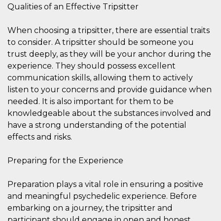
azar, la forma en
Qualities of an Effective Tripsitter
que se usa
puede ser
específico del
sitio, pero un
When choosing a tripsitter, there are essential traits
buen ejemplo es
to consider. A tripsitter should be someone you
mantener un
estado de inicio
trust deeply, as they will be your anchor during the
de sesión para
un usuario entre
experience. They should possess excellent
páginas.
communication skills, allowing them to actively
m
1 año 1 mes
Esta cookie se
Stripe
listen to your concerns and provide guidance when
utiliza
m.stripe.com
generalmente
needed. It is also important for them to be
para el
rendimiento y la
knowledgeable about the substances involved and
optimización de
have a strong understanding of the potential
los servicios de
procesamiento
effects and risks.
de pagos,
facilitando el
almacenamiento
Preparing for the Experience
de contenidos
en el navegador
para hacer que
las páginas se
Preparation plays a vital role in ensuring a positive
carguen más
rápido.
and meaningful psychedelic experience. Before
embarking on a journey, the tripsitter and
CookieScriptConsent
4 semanas 2
El servicio
CookieScript
días
Cookie-
oooh.events
participant should engage in open and honest