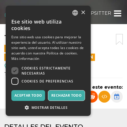
×
TRIPSITTER
Ese sitio web utiliza
ITALIAN
cookies
ENGLISH
TRIPSITTER
Este sitio web usa cookies para mejorar la
experiencia del usuario. Al utilizar nuestro
SPANISH
sitio web, usted acepta todas las cookies de
2 JULIO 2026 - 10:05
acuerdo con nuestra Política de cookies.
LAS VENTAS EN LÍNEA TERMINARON
Más información
Reuniones, Ferias, Congresos.
COOKIES ESTRICTAMENTE
NECESARIAS
Tripsitter
COOKIES DE PREFERENCIAS
Compartir este evento:
ACEPTAR TODO
RECHAZAR TODO
MOSTRAR DETALLES
DETALLES DEL EVENTO