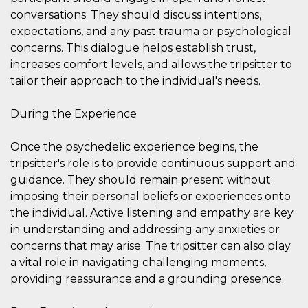
Script.com
utiliza esta
conversations. They should discuss intentions,
cookie para
expectations, and any past trauma or psychological
recordar las
preferencias de
concerns. This dialogue helps establish trust,
consentimiento
de cookies de
increases comfort levels, and allows the tripsitter to
los visitantes. Es
necesario que el
tailor their approach to the individual's needs.
banner de
cookies de
Cookie-
During the Experience
Script.com
funcione
correctamente.
Once the psychedelic experience begins, the
Declaración de almacenamiento
tripsitter's role is to provide continuous support and
guidance. They should remain present without
Tipo de
Nombre
Descripción
almacenamiento
imposing their personal beliefs or experiences onto
the individual. Active listening and empathy are key
fbssls_314278995690155
Almacenamiento
de sesión
in understanding and addressing any anxieties or
wpEmojiSettingsSupports
Almacenamiento
concerns that may arise. The tripsitter can also play
de sesión
a vital role in navigating challenging moments,
cn_uc__
Almacenamiento
providing reassurance and a grounding presence.
local