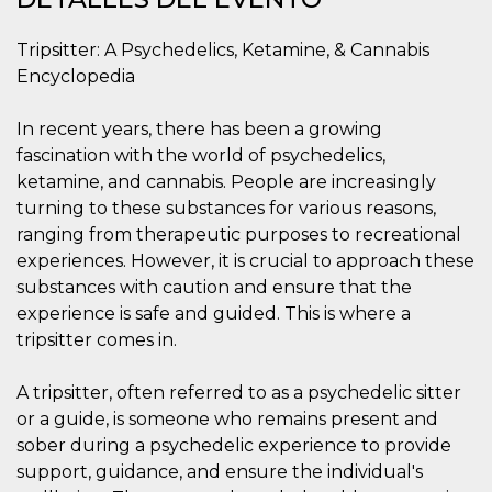
Cookies estrictamente necesarias
Cookies de preferencias
Tripsitter: A Psychedelics, Ketamine, & Cannabis
Encyclopedia
Las cookies estrictamente necesarias permiten
la funcionalidad principal del sitio web, como
el inicio de sesión de usuario y la gestión de
In recent years, there has been a growing
cuentas. El sitio web no se puede utilizar
correctamente sin las cookies estrictamente
fascination with the world of psychedelics,
necesarias.
ketamine, and cannabis. People are increasingly
Proveedor /
Nombre
Vencimiento
Descripción
turning to these substances for various reasons,
Dominio
ranging from therapeutic purposes to recreational
cf_clearance
1 año
Esta cookie es
Cloudflare,
experiences. However, it is crucial to approach these
utilizada por el
Inc.
servicio
.oooh.events
substances with caution and ensure that the
CloudFlare para
identificar el
experience is safe and guided. This is where a
tráfico web de
confianza y
tripsitter comes in.
anular cualquier
restricción de
seguridad
A tripsitter, often referred to as a psychedelic sitter
basada en la
dirección IP del
or a guide, is someone who remains present and
visitante. Es
sober during a psychedelic experience to provide
esencial para
apoyar las
support, guidance, and ensure the individual's
funciones de
seguridad de un