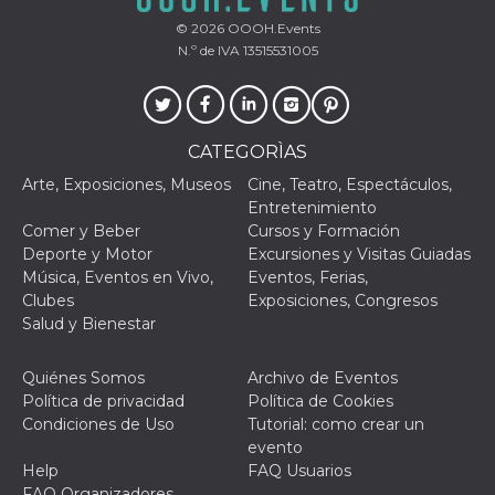
mantenie
coherenc
© 2026
OOOH.Events
sesión y
N.º de IVA 13515531005
proporc
servicios
personal
YSC
Sesión
YouTube
Google LLC
configura
.youtube.com
CATEGORÌAS
cookie p
rastrear l
de video
Arte, Exposiciones, Museos
Cine, Teatro, Espectáculos,
incrusta
Entretenimiento
Comer y Beber
Cursos y Formación
VISITOR_INFO1_LIVE
5 meses 4
Youtube 
Google LLC
semanas
esta coo
.youtube.com
Deporte y Motor
Excursiones y Visitas Guiadas
realizar 
Música, Eventos en Vivo,
Eventos, Ferias,
seguimie
las prefe
Clubes
Exposiciones, Congresos
del usua
Salud y Bienestar
los vide
Youtube
incrustad
sitios; t
Quiénes Somos
Archivo de Eventos
puede de
Política de privacidad
Política de Cookies
si el visi
sitio web
Condiciones de Uso
Tutorial: como crear un
utilizand
evento
versión 
antigua d
Help
FAQ Usuarios
interfaz 
FAQ Organizadores
Youtube.