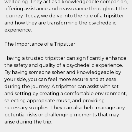
wellbeing. They act as a knowledgeable companion,
sitio web y
proporcionar
offering assistance and reassurance throughout the
protección
journey. Today, we delve into the role of a tripsitter
contra visitantes
maliciosos.
and how they are transforming the psychedelic
wordpress_test_cookie
Sesión
Se utiliza en
Automattic
experience.
sitios creados
Inc.
con Wordpress.
.oooh.events
Comprueba si el
The Importance of a Tripsitter
navegador tiene
habilitadas las
cookies
Having a trusted tripsitter can significantly enhance
PHPSESSID
Sesión
Cookie
PHP.net
the safety and quality of a psychedelic experience.
generada por
oooh.events
aplicaciones
By having someone sober and knowledgeable by
basadas en el
lenguaje PHP.
your side, you can feel more secure and at ease
Este es un
during the journey. A tripsitter can assist with set
identificador de
propósito
and setting by creating a comfortable environment,
general que se
utiliza para
selecting appropriate music, and providing
mantener las
necessary supplies. They can also help manage any
variables de
sesión del
potential risks or challenging moments that may
usuario.
Normalmente es
arise during the trip.
un número
generado al