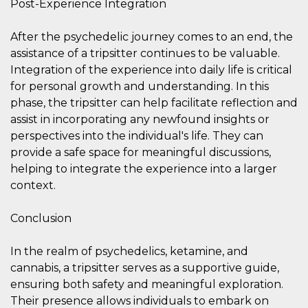
Post-Experience Integration
After the psychedelic journey comes to an end, the
assistance of a tripsitter continues to be valuable.
Integration of the experience into daily life is critical
Proveedor /
for personal growth and understanding. In this
Nombre
Vencimiento
Descripc
Dominio
phase, the tripsitter can help facilitate reflection and
c_user
4 semanas 2
Cookie de
Meta
assist in incorporating any newfound insights or
días
de sesió
Platform Inc.
usuario.
.facebook.com
perspectives into the individual's life. They can
ser de se
provide a safe space for meaningful discussions,
permane
durante 
helping to integrate the experience into a larger
datr
2 años
Esta coo
Meta
context.
identifica
Platform Inc.
navegado
.facebook.com
conecta 
Conclusion
Facebook
directam
vinculad
usuario 
In the realm of psychedelics, ketamine, and
Faceboo
cannabis, a tripsitter serves as a supportive guide,
individua
Facebook
ensuring both safety and meaningful exploration.
que se ut
ayudar c
Their presence allows individuals to embark on
seguridad