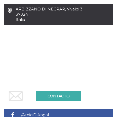
Script.com
utiliza esta
cookie para
ARBIZZANO DI NEGRAR
,
Vivaldi 3
recordar las
37024
preferencias de
Italia
consentimiento
de cookies de
los visitantes. Es
necesario que el
banner de
cookies de
Cookie-
Script.com
funcione
correctamente.
Declaración de almacenamiento
Tipo de
Nombre
Descripción
almacenamiento
fbssls_314278995690155
Almacenamiento
de sesión
wpEmojiSettingsSupports
Almacenamiento
CONTACTO
de sesión
cn_uc__
Almacenamiento
local
/AmiciDiAngal