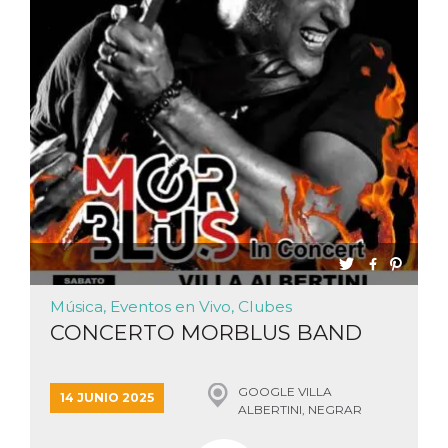
sitio web y
proporcionar
protección
contra visitantes
maliciosos.
wordpress_test_cookie
Sesión
Se utiliza en
Automattic
sitios creados
Inc.
con Wordpress.
.oooh.events
Comprueba si el
navegador tiene
habilitadas las
cookies
PHPSESSID
Sesión
Cookie
PHP.net
generada por
oooh.events
aplicaciones
basadas en el
lenguaje PHP.
Este es un
identificador de
Música, Eventos en Vivo, Clubes
propósito
general que se
CONCERTO MORBLUS BAND
utiliza para
mantener las
variables de
sesión del
GOOGLE VILLA
usuario.
14 JUNIO 2025
Normalmente es
ALBERTINI, NEGRAR
un número
generado al