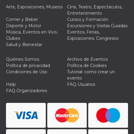
actividad
Arte, Exposiciones, Museos
Cine, Teatro, Espectáculos,
de sesió
sospecho
Entretenimiento
especial
Comer y Beber
Cursos y Formación
la detecc
bots que
Deporte y Motor
Excursiones y Visitas Guiadas
acceder a
Música, Eventos en Vivo,
Eventos, Ferias,
servicio
también 
Clubes
Exposiciones, Congresos
el perfil 
Salud y Bienestar
comport
asociado
cookie d
se elimin
Quiénes Somos
Archivo de Eventos
después 
Política de privacidad
Política de Cookies
días. Est
también 
Condiciones de Uso
Tutorial: como crear un
través d
evento
gusta y o
botones 
Help
FAQ Usuarios
etiqueta
FAQ Organizadores
Faceboo
colocado
muchos s
web dife
dpr
.facebook.com
1 semana
permette
controlla
funzione
su Faceb
pulsante
piace”, r