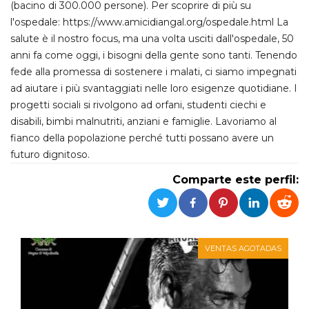
Cookies estrictamente necesarias
(bacino di 300.000 persone). Per scoprire di più su
l'ospedale: https://www.amicidiangal.org/ospedale.html La
Cookies de preferencias
salute è il nostro focus, ma una volta usciti dall'ospedale, 50
Las cookies estrictamente necesarias permiten
anni fa come oggi, i bisogni della gente sono tanti. Tenendo
la funcionalidad principal del sitio web, como
el inicio de sesión de usuario y la gestión de
fede alla promessa di sostenere i malati, ci siamo impegnati
cuentas. El sitio web no se puede utilizar
ad aiutare i più svantaggiati nelle loro esigenze quotidiane. I
correctamente sin las cookies estrictamente
necesarias.
progetti sociali si rivolgono ad orfani, studenti ciechi e
disabili, bimbi malnutriti, anziani e famiglie. Lavoriamo al
Proveedor /
Nombre
Vencimiento
Descripción
Dominio
fianco della popolazione perché tutti possano avere un
futuro dignitoso.
cf_clearance
1 año
Esta cookie es
Cloudflare,
utilizada por el
Inc.
servicio
.oooh.events
Comparte este perfil:
CloudFlare para
identificar el
tráfico web de
confianza y
anular cualquier
restricción de
seguridad
VENTAS AGOTADAS
basada en la
dirección IP del
visitante. Es
esencial para
apoyar las
funciones de
seguridad de un