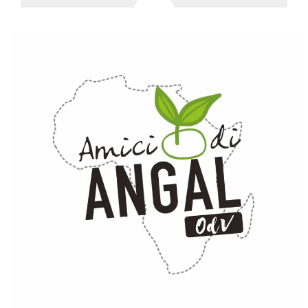
azar, la forma en
que se usa
puede ser
específico del
sitio, pero un
buen ejemplo es
mantener un
estado de inicio
de sesión para
un usuario entre
páginas.
m
1 año 1 mes
Esta cookie se
Stripe
utiliza
m.stripe.com
generalmente
para el
rendimiento y la
optimización de
los servicios de
procesamiento
de pagos,
facilitando el
almacenamiento
de contenidos
en el navegador
para hacer que
las páginas se
carguen más
rápido.
CookieScriptConsent
4 semanas 2
El servicio
CookieScript
días
Cookie-
oooh.events