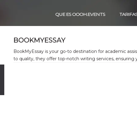
QUE ES OOOH.EVENTS
TARIFA
BOOKMYESSAY
BookMyEssay is your go-to destination for academic assi
to quality, they offer top-notch writing services, ensurin