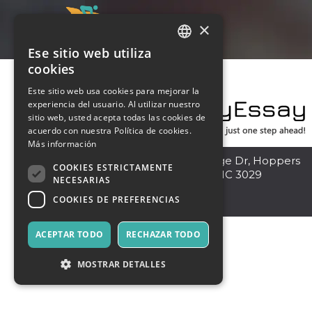
×
Ese sitio web utiliza
ITALIAN
cookies
ENGLISH
Este sitio web usa cookies para mejorar la
experiencia del usuario. Al utilizar nuestro
SPANISH
sitio web, usted acepta todas las cookies de
acuerdo con nuestra Política de cookies.
Más información
Melbourne
,
3 Bellbridge Dr, Hoppers
COOKIES ESTRICTAMENTE
Crossing, Melbourne VIC 3029
NECESARIAS
3029
COOKIES DE PREFERENCIAS
Australia
ACEPTAR TODO
RECHAZAR TODO
MOSTRAR DETALLES