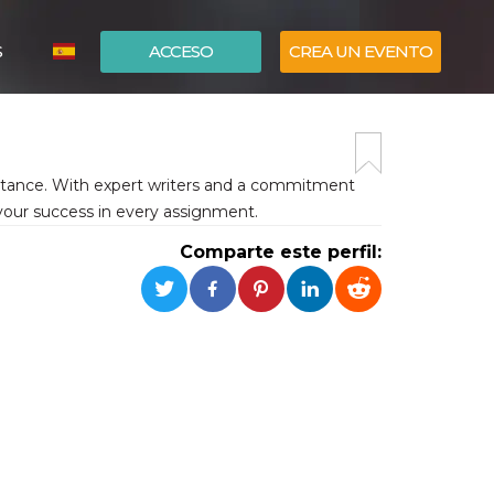
S
ACCESO
CREA UN EVENTO
ITALIANO
ENGLISH
stance. With expert writers and a commitment
g your success in every assignment.
Comparte este perfil: