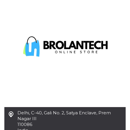
Cookies estrictamente necesarias
Cookies de preferencias
Las cookies estrictamente necesarias permiten
la funcionalidad principal del sitio web, como
el inicio de sesión de usuario y la gestión de
cuentas. El sitio web no se puede utilizar
correctamente sin las cookies estrictamente
necesarias.
Proveedor /
Nombre
Vencimiento
Descripción
Dominio
cf_clearance
1 año
Esta cookie es
Cloudflare,
utilizada por el
Inc.
servicio
.oooh.events
CloudFlare para
identificar el
tráfico web de
confianza y
anular cualquier
restricción de
seguridad
basada en la
dirección IP del
Delhi
,
C-40, Gali No. 2, Satya Enclave, Prem
visitante. Es
esencial para
Nagar III
apoyar las
110086
funciones de
seguridad de un