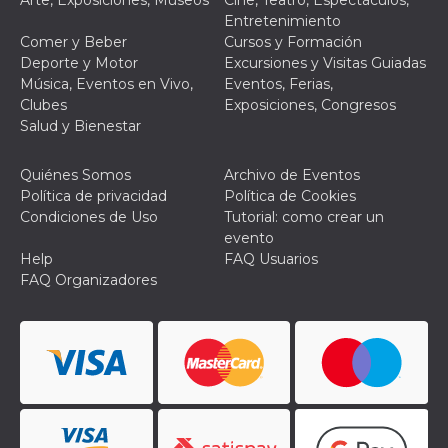
Arte, Exposiciones, Museos
Cine, Teatro, Espectáculos,
Script.com
utiliza esta
Entretenimiento
cookie para
Comer y Beber
Cursos y Formación
recordar las
preferencias de
Deporte y Motor
Excursiones y Visitas Guiadas
consentimiento
Música, Eventos en Vivo,
Eventos, Ferias,
de cookies de
los visitantes. Es
Clubes
Exposiciones, Congresos
necesario que el
Salud y Bienestar
banner de
cookies de
Cookie-
Script.com
Quiénes Somos
Archivo de Eventos
funcione
Política de privacidad
Política de Cookies
correctamente.
Condiciones de Uso
Tutorial: como crear un
Declaración de almacenamiento
evento
Help
FAQ Usuarios
Tipo de
Nombre
Descripción
FAQ Organizadores
almacenamiento
fbssls_314278995690155
Almacenamiento
de sesión
wpEmojiSettingsSupports
Almacenamiento
de sesión
cn_uc__
Almacenamiento
local