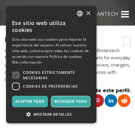
×
BROLANTECH
Ese sitio web utiliza
ITALIAN
cookies
ENGLISH
BROLANTECH
Este sitio web usa cookies para mejorar la
experiencia del usuario. Al utilizar nuestro
SPANISH
As a growing Indian e-commerce platform, Brolantech
sitio web, usted acepta todas las cookies de
acuerdo con nuestra Política de cookies.
focuses on electronic accessories and gadgets for everyday
Más información
use. The store offers quality-tested mobile covers, chargers,
data cables, audio products, and storage devices with
COOKIES ESTRICTAMENTE
NECESARIAS
dependable doorstep delivery.
COOKIES DE PREFERENCIAS
Comparte este perfil:
ACEPTAR TODO
RECHAZAR TODO
MOSTRAR DETALLES