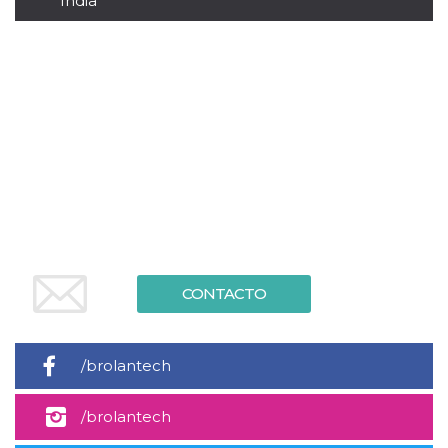
India
sitio web y
proporcionar
protección
contra visitantes
maliciosos.
wordpress_test_cookie
Sesión
Se utiliza en
Automattic
sitios creados
Inc.
con Wordpress.
.oooh.events
Comprueba si el
navegador tiene
habilitadas las
cookies
PHPSESSID
Sesión
Cookie
PHP.net
generada por
oooh.events
aplicaciones
basadas en el
lenguaje PHP.
Este es un
CONTACTO
identificador de
propósito
general que se
utiliza para
mantener las
/brolantech
variables de
sesión del
usuario.
Normalmente es
/brolantech
un número
generado al