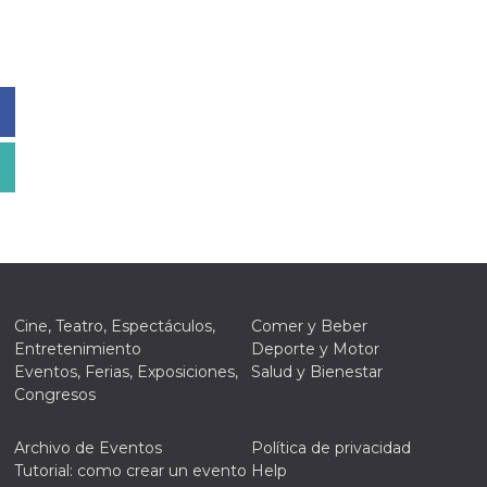
Cine, Teatro, Espectáculos,
Comer y Beber
Entretenimiento
Deporte y Motor
Eventos, Ferias, Exposiciones,
Salud y Bienestar
Congresos
Archivo de Eventos
Política de privacidad
Tutorial: como crear un evento
Help