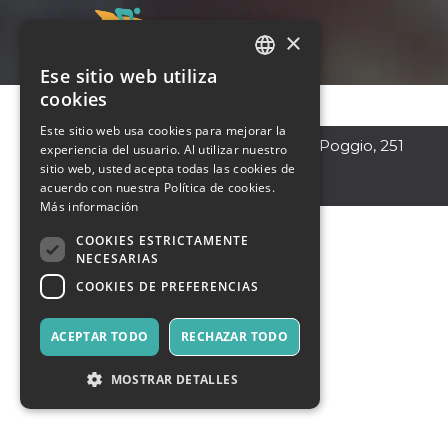
×
Ese sitio web utiliza
ITALIAN
cookies
ENGLISH
Este sitio web usa cookies para mejorar la
Segrate
,
via Residenza Poggio, 251
experiencia del usuario. Al utilizar nuestro
SPANISH
20054
sitio web, usted acepta todas las cookies de
Italia
acuerdo con nuestra Política de cookies.
Más información
COOKIES ESTRICTAMENTE
NECESARIAS
COOKIES DE PREFERENCIAS
ACEPTAR TODO
RECHAZAR TODO
MOSTRAR DETALLES