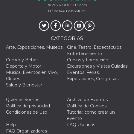
© 2026
OOOH.Events
N.º de IVA 13515531005
Proveedor /
CATEGORÌAS
Nombre
Vencimiento
Descripc
Dominio
Arte, Exposiciones, Museos
Cine, Teatro, Espectáculos,
c_user
4 semanas 2
Cookie de
Meta
Entretenimiento
días
de sesió
Platform Inc.
usuario.
.facebook.com
Comer y Beber
Cursos y Formación
ser de se
Deporte y Motor
Excursiones y Visitas Guiadas
permane
durante 
Música, Eventos en Vivo,
Eventos, Ferias,
Clubes
Exposiciones, Congresos
datr
2 años
Esta coo
Meta
identifica
Platform Inc.
Salud y Bienestar
navegado
.facebook.com
conecta 
Facebook
Quiénes Somos
Archivo de Eventos
directam
vinculad
Política de privacidad
Política de Cookies
usuario 
Condiciones de Uso
Tutorial: como crear un
Faceboo
individua
evento
Facebook
Help
FAQ Usuarios
que se ut
ayudar c
FAQ Organizadores
seguridad