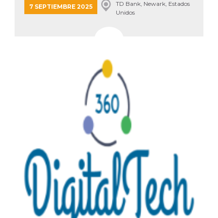
TD Bank, Newark, Estados
sitio web y
7 SEPTIEMBRE 2025
Unidos
proporcionar
protección
contra visitantes
maliciosos.
wordpress_test_cookie
Sesión
Se utiliza en
Automattic
sitios creados
Inc.
con Wordpress.
.oooh.events
Comprueba si el
navegador tiene
habilitadas las
cookies
PHPSESSID
Sesión
Cookie
PHP.net
generada por
oooh.events
aplicaciones
basadas en el
lenguaje PHP.
Este es un
identificador de
propósito
general que se
utiliza para
mantener las
variables de
sesión del
usuario.
Normalmente es
un número
generado al