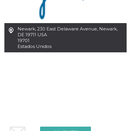
azar, la forma en
que se usa
puede ser
específico del
sitio, pero un
buen ejemplo es
mantener un
Newark
,
230 East Delaware Avenue, Newark,
estado de inicio
de sesión para
DE 19711 USA
un usuario entre
19701
páginas.
Estados Unidos
m
1 año 1 mes
Esta cookie se
Stripe
utiliza
m.stripe.com
generalmente
para el
rendimiento y la
optimización de
los servicios de
procesamiento
de pagos,
facilitando el
almacenamiento
de contenidos
en el navegador
para hacer que
las páginas se
carguen más
rápido.
CookieScriptConsent
4 semanas 2
El servicio
CookieScript
días
Cookie-
oooh.events