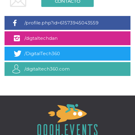
CONTACTO
Script.com
utiliza esta
cookie para
recordar las
preferencias de
consentimiento
/profile.php?id=61573945043559
de cookies de
los visitantes. Es
necesario que el
/digtaltechdan
banner de
cookies de
Cookie-
Script.com
/DigitalTech360
funcione
correctamente.
/digitaltech360.com
Declaración de almacenamiento
Tipo de
Nombre
Descripción
almacenamiento
fbssls_314278995690155
Almacenamiento
de sesión
wpEmojiSettingsSupports
Almacenamiento
de sesión
cn_uc__
Almacenamiento
local