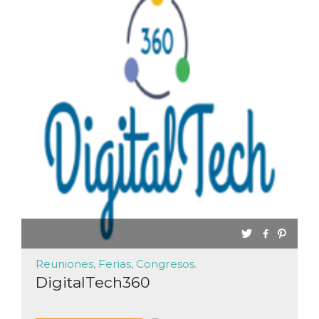
Cookies estrictamente necesarias
Cookies de preferencias
Las cookies estrictamente necesarias permiten
la funcionalidad principal del sitio web, como
el inicio de sesión de usuario y la gestión de
cuentas. El sitio web no se puede utilizar
correctamente sin las cookies estrictamente
necesarias.
Proveedor /
Nombre
Vencimiento
Descripción
Dominio
cf_clearance
1 año
Esta cookie es
Cloudflare,
utilizada por el
Inc.
servicio
.oooh.events
CloudFlare para
identificar el
tráfico web de
confianza y
anular cualquier
restricción de
seguridad
basada en la
Reuniones, Ferias, Congresos.
dirección IP del
visitante. Es
DigitalTech360
esencial para
apoyar las
funciones de
seguridad de un