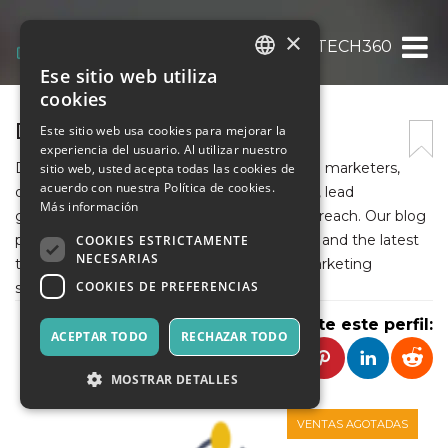
×
DIGITALTECH360
Ese sitio web utiliza
ITALIAN
cookies
ENGLISH
DIGITALTECH360
Este sitio web usa cookies para mejorar la
experiencia del usuario. Al utilizar nuestro
SPANISH
Digitaltech360 is a go-to resource for digital marketers,
sitio web, usted acepta todas las cookies de
acuerdo con nuestra Política de cookies.
offering expert insights on email marketing, lead
Más información
generation, email deliverability, and cold outreach. Our blog
provides in-depth guides, tool comparisons, and the latest
COOKIES ESTRICTAMENTE
NECESARIAS
trends to help businesses optimize their marketing
COOKIES DE PREFERENCIAS
strategies.
Comparte este perfil:
ACEPTAR TODO
RECHAZAR TODO
MOSTRAR DETALLES
VENTAS AGOTADAS