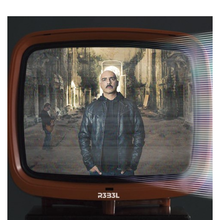
azar, la forma en
que se usa
puede ser
específico del
sitio, pero un
buen ejemplo es
mantener un
estado de inicio
de sesión para
un usuario entre
páginas.
m
1 año 1 mes
Esta cookie se
Stripe
utiliza
m.stripe.com
generalmente
para el
rendimiento y la
optimización de
los servicios de
procesamiento
de pagos,
facilitando el
almacenamiento
de contenidos
en el navegador
para hacer que
las páginas se
carguen más
rápido.
CookieScriptConsent
4 semanas 2
El servicio
CookieScript
días
Cookie-
oooh.events