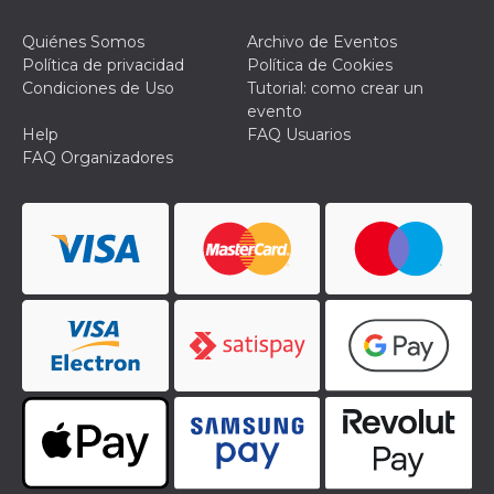
actividad
de sesió
Quiénes Somos
Archivo de Eventos
sospecho
especial
Política de privacidad
Política de Cookies
la detecc
Condiciones de Uso
Tutorial: como crear un
bots que
acceder a
evento
servicio
Help
FAQ Usuarios
también 
el perfil 
FAQ Organizadores
comport
asociado
cookie d
se elimin
después 
días. Est
también 
través d
gusta y o
botones 
etiqueta
Faceboo
colocado
muchos s
web dife
dpr
.facebook.com
1 semana
permette
controlla
funzione
su Faceb
pulsante
piace”, r