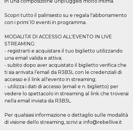
in una composizione unplugged molto intima.
sitio web y
proporcionar
protección
Scopri tutto il palinsesto su e regala l'abbonamento
contra visitantes
maliciosos.
con i primi 10 eventi in programma.
wordpress_test_cookie
Sesión
Se utiliza en
Automattic
sitios creados
Inc.
MODALITA' DI ACCESSO ALL'EVENTO IN LIVE
con Wordpress.
.oooh.events
Comprueba si el
STREAMING:
navegador tiene
habilitadas las
- registrarti e acquistare il tuo biglietto utilizzando
cookies
una email valida e attiva;
PHPSESSID
Sesión
Cookie
PHP.net
- subito dopo aver acquistato il biglietto verifica che
generada por
oooh.events
aplicaciones
ti sia arrivata l’email da R3B3L con le credenziali di
basadas en el
accesso e il link all'evento in streaming;
lenguaje PHP.
Este es un
- utilizza i dati di accesso (email e n. biglietto) per
identificador de
propósito
vedere lo spettacolo in streaming al link che troverai
general que se
utiliza para
nella email inviata da R3B3L.
mantener las
variables de
sesión del
Per qualsiasi informazione o dettaglio sulle modalità
usuario.
Normalmente es
di visione dello streaming, scrivi a: info@rebellive.it
un número
generado al