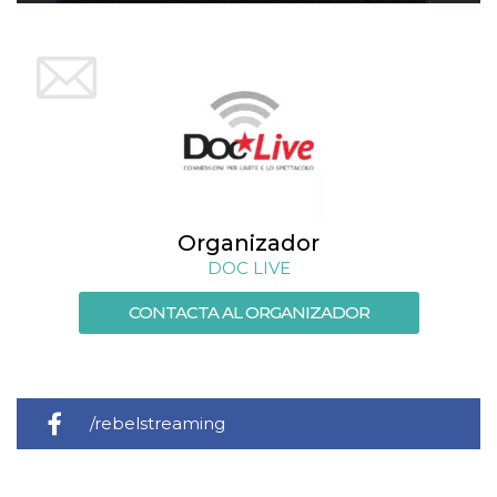
Script.com
utiliza esta
cookie para
recordar las
preferencias de
consentimiento
de cookies de
los visitantes. Es
necesario que el
banner de
cookies de
Cookie-
Script.com
funcione
correctamente.
Organizador
Declaración de almacenamiento
DOC LIVE
Tipo de
Nombre
Descripción
CONTACTA AL ORGANIZADOR
almacenamiento
fbssls_314278995690155
Almacenamiento
de sesión
wpEmojiSettingsSupports
Almacenamiento
de sesión
/rebelstreaming
cn_uc__
Almacenamiento
local