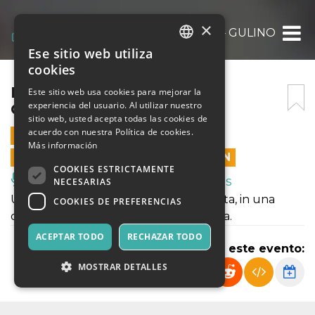
×
PLUGGED@POLAMOLLY – GULINO
Ese sitio web utiliza
ITALIAN
cookies
ENGLISH
PLUGGED@POLAMOLLY –
Este sitio web usa cookies para mejorar la
experiencia del usuario. Al utilizar nuestro
GULINO
SPANISH
sitio web, usted acepta todas las cookies de
acuerdo con nuestra Política de cookies.
1 ENERO 2021 - 19:30
Más información
LAS VENTAS EN LÍNEA TERMINARON
COOKIES ESTRICTAMENTE
Música, Eventos en Vivo, Clubes
NECESARIAS
Un live con il suo nuovo progetto solista, in una
COOKIES DE PREFERENCIAS
composizione unplugged molto intima.
ACEPTAR TODO
RECHAZAR TODO
Compartir este evento:
MOSTRAR DETALLES