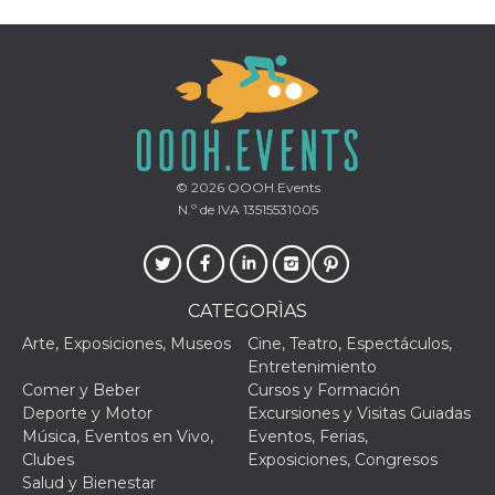
Proveedor /
Nombre
Vencimiento
Descripc
Dominio
c_user
4 semanas 2
Cookie de
Meta
© 2026
OOOH.Events
días
de sesió
Platform Inc.
N.º de IVA 13515531005
usuario.
.facebook.com
ser de se
permane
durante 
datr
2 años
Esta coo
Meta
identifica
Platform Inc.
CATEGORÌAS
navegado
.facebook.com
conecta 
Arte, Exposiciones, Museos
Cine, Teatro, Espectáculos,
Facebook
Entretenimiento
directam
vinculad
Comer y Beber
Cursos y Formación
usuario 
Deporte y Motor
Excursiones y Visitas Guiadas
Faceboo
individua
Música, Eventos en Vivo,
Eventos, Ferias,
Facebook
Clubes
Exposiciones, Congresos
que se ut
ayudar c
Salud y Bienestar
seguridad