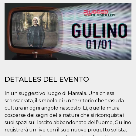
Cookies estrictamente necesarias
Cookies de preferencias
Las cookies estrictamente necesarias permiten
la funcionalidad principal del sitio web, como
el inicio de sesión de usuario y la gestión de
cuentas. El sitio web no se puede utilizar
correctamente sin las cookies estrictamente
necesarias.
Proveedor /
Nombre
Vencimiento
Descripción
Dominio
cf_clearance
1 año
Esta cookie es
Cloudflare,
utilizada por el
Inc.
servicio
.oooh.events
DETALLES DEL EVENTO
CloudFlare para
identificar el
tráfico web de
In un suggestivo luogo di Marsala. Una chiesa
confianza y
anular cualquier
sconsacrata, il simbolo di un territorio che trasuda
restricción de
seguridad
cultura in ogni angolo nascosto. Lì, quelle mura
basada en la
dirección IP del
cosparse dei segni della natura che si riconquista i
visitante. Es
suoi spazi sul lascito abbandonato dell’uomo, Gulino
esencial para
apoyar las
registrerà un live con il suo nuovo progetto solista,
funciones de
seguridad de un