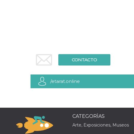
Cookies estrictamente necesarias
Cookies de preferencias
Las cookies estrictamente necesarias permiten
la funcionalidad principal del sitio web, como
el inicio de sesión de usuario y la gestión de
cuentas. El sitio web no se puede utilizar
correctamente sin las cookies estrictamente
necesarias.
Proveedor /
Nombre
Vencimiento
Descripción
Dominio
CONTACTO
cf_clearance
1 año
Esta cookie es
Cloudflare,
utilizada por el
Inc.
servicio
.oooh.events
CloudFlare para
/etarat.online
identificar el
tráfico web de
confianza y
anular cualquier
restricción de
seguridad
basada en la
dirección IP del
CATEGORÌAS
visitante. Es
esencial para
Arte, Exposiciones, Museos
apoyar las
funciones de
seguridad de un