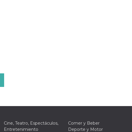
Cine, Teatro, Espectáculos,
Comer y Beber
Entretenimiento
Deporte y Motor