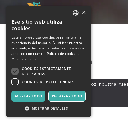
×
Ese sitio web utiliza
ITALIAN
cookies
ENGLISH
Este sitio web usa cookies para mejorar la
experiencia del usuario. Al utilizar nuestro
SPANISH
sitio web, usted acepta todas las cookies de
acuerdo con nuestra Política de cookies.
Más información
COOKIES ESTRICTAMENTE
NECESARIAS
COOKIES DE PREFERENCIAS
Dubai
,
19 Street -Al Quoz Industrial Are
4 - Dubai
12345
ACEPTAR TODO
RECHAZAR TODO
Pakistán
MOSTRAR DETALLES