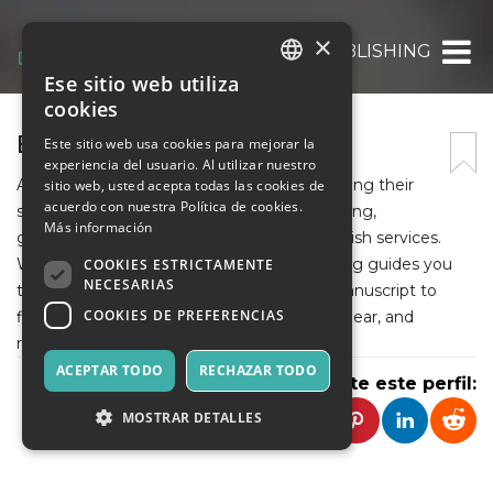
×
EU READS PUBLISHING
Ese sitio web utiliza
ITALIAN
cookies
ENGLISH
EU READS PUBLISHING
Este sitio web usa cookies para mejorar la
experiencia del usuario. Al utilizar nuestro
SPANISH
At EU Reads Publishing, we help authors bring their
sitio web, usted acepta todas las cookies de
acuerdo con nuestra Política de cookies.
stories to life with professional book publishing,
Más información
ghostwriting, editing, and Amazon self-publish services.
With a dedicated team, EU Reads Publishing guides you
COOKIES ESTRICTAMENTE
NECESARIAS
through every step of the process, from manuscript to
COOKIES DE PREFERENCIAS
finished book, making publishing smooth, clear, and
rewarding for every writer.
ACEPTAR TODO
RECHAZAR TODO
Comparte este perfil:
MOSTRAR DETALLES