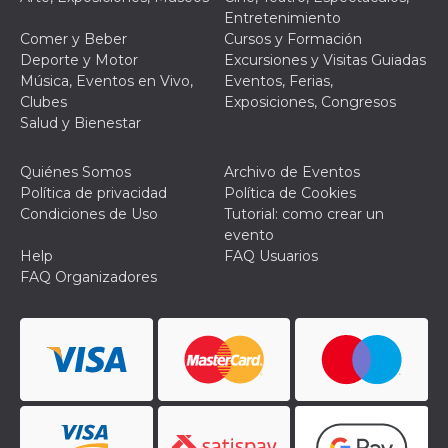
Script.com
utiliza esta
Entretenimiento
cookie para
Comer y Beber
Cursos y Formación
recordar las
preferencias de
Deporte y Motor
Excursiones y Visitas Guiadas
consentimiento
Música, Eventos en Vivo,
Eventos, Ferias,
de cookies de
los visitantes. Es
Clubes
Exposiciones, Congresos
necesario que el
Salud y Bienestar
banner de
cookies de
Cookie-
Script.com
Quiénes Somos
Archivo de Eventos
funcione
Política de privacidad
Política de Cookies
correctamente.
Condiciones de Uso
Tutorial: como crear un
Declaración de almacenamiento
evento
Help
FAQ Usuarios
Tipo de
Nombre
Descripción
FAQ Organizadores
almacenamiento
fbssls_314278995690155
Almacenamiento
de sesión
wpEmojiSettingsSupports
Almacenamiento
de sesión
cn_uc__
Almacenamiento
local