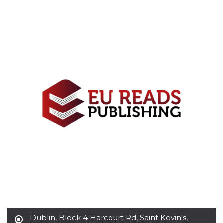
Cookies estrictamente necesarias
Cookies de preferencias
Las cookies estrictamente necesarias permiten
la funcionalidad principal del sitio web, como
el inicio de sesión de usuario y la gestión de
cuentas. El sitio web no se puede utilizar
correctamente sin las cookies estrictamente
necesarias.
Proveedor /
Nombre
Vencimiento
Descripción
Dominio
cf_clearance
1 año
Esta cookie es
Cloudflare,
utilizada por el
Inc.
servicio
.oooh.events
CloudFlare para
identificar el
tráfico web de
confianza y
anular cualquier
restricción de
seguridad
basada en la
dirección IP del
visitante. Es
esencial para
apoyar las
funciones de
Dublin
,
Block 4 Harcourt Rd, Saint Kevin's,
seguridad de un