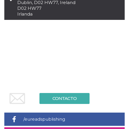
Dublin, D02 HW77, Ireland
sitio web y
D02 HW77
proporcionar
protección
Irlanda
contra visitantes
maliciosos.
wordpress_test_cookie
Sesión
Se utiliza en
Automattic
sitios creados
Inc.
con Wordpress.
.oooh.events
Comprueba si el
navegador tiene
habilitadas las
cookies
PHPSESSID
Sesión
Cookie
PHP.net
generada por
oooh.events
aplicaciones
basadas en el
lenguaje PHP.
Este es un
identificador de
propósito
general que se
utiliza para
CONTACTO
mantener las
variables de
sesión del
usuario.
Normalmente es
/eureadspublishing
un número
generado al