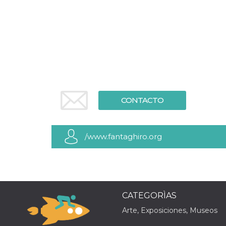
Cookies estrictamente necesarias
Cookies de preferencias
Las cookies estrictamente necesarias permiten
la funcionalidad principal del sitio web, como
el inicio de sesión de usuario y la gestión de
cuentas. El sitio web no se puede utilizar
correctamente sin las cookies estrictamente
necesarias.
Proveedor /
Nombre
Vencimiento
Descripción
Dominio
CONTACTO
cf_clearance
1 año
Esta cookie es
Cloudflare,
utilizada por el
Inc.
servicio
.oooh.events
CloudFlare para
/www.fantaghiro.org
identificar el
tráfico web de
confianza y
anular cualquier
restricción de
seguridad
basada en la
dirección IP del
CATEGORÌAS
visitante. Es
esencial para
Arte, Exposiciones, Museos
apoyar las
funciones de
seguridad de un