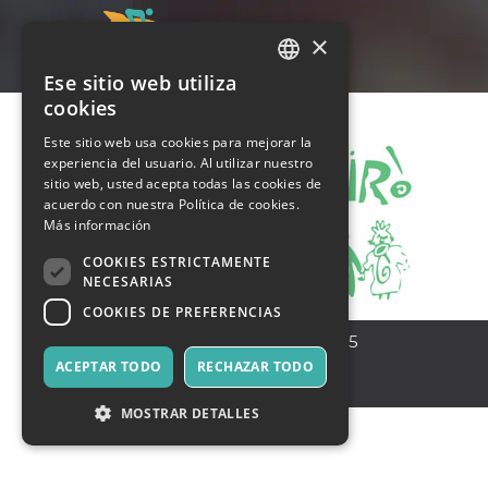
×
Ese sitio web utiliza
ITALIAN
cookies
ENGLISH
Este sitio web usa cookies para mejorar la
experiencia del usuario. Al utilizar nuestro
SPANISH
sitio web, usted acepta todas las cookies de
acuerdo con nuestra Política de cookies.
Más información
COOKIES ESTRICTAMENTE
NECESARIAS
COOKIES DE PREFERENCIAS
Padova
,
Via Ghirardini, 15
35127
ACEPTAR TODO
RECHAZAR TODO
Italia
MOSTRAR DETALLES