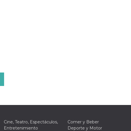
Cine, Teatro, Espectáculos,
Comer y Beber
Entretenimiento
Deporte y Motor