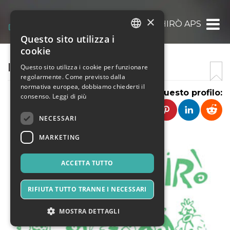
×
I FANTAGHIRÒ APS
Questo sito utilizza i
ITALIAN
cookie
ENGLISH
I FANTAGHIRÒ
Questo sito utilizza i cookie per funzionare
regolarmente. Come previsto dalla
SPANISH
normativa europea, dobbiamo chiederti il
Condividi questo profilo:
consenso.
Leggi di più
NECESSARI
MARKETING
ACCETTA TUTTO
RIFIUTA TUTTO TRANNE I NECESSARI
MOSTRA DETTAGLI