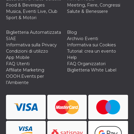
mese
viene
m.stripe.com
Food & Beverages
Meeting, Fiere, Congressi
generalmente
utilizzato per le
Musica, Eventi Live, Club
Salute & Benessere
prestazioni e
Sport & Motori
l'ottimizzazione
dei servizi di
elaborazione
dei pagamenti,
Biglietteria Automatizzata
Blog
facilitando la
SIAE
Archivio Eventi
memorizzazione
dei contenuti
Informativa sulla Privacy
Informativa sui Cookies
sul browser per
Condizioni di utilizzo
Tutorial: crea un evento
rendere le
pagine più
App Mobile
Help
veloci.
FAQ Utenti
FAQ Organizzatori
CookieScriptConsent
4
Questo cookie
CookieScript
Affiliate Marketing
Biglietteria White Label
settimane
viene utilizzato
oooh.events
OOOH.Events per
2 giorni
dal servizio
Cookie-
l’Ambiente
Script.com per
ricordare le
preferenze di
consenso sui
cookie dei
visitatori. È
necessario che il
banner dei
cookie di
Cookie-
Script.com
funzioni