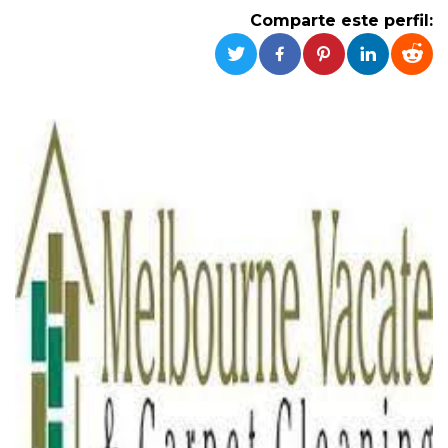
Cookies estrictamente necesarias
Comparte este perfil:
Cookies de preferencias
Las cookies estrictamente necesarias permiten
la funcionalidad principal del sitio web, como
el inicio de sesión de usuario y la gestión de
cuentas. El sitio web no se puede utilizar
correctamente sin las cookies estrictamente
necesarias.
Proveedor /
Nombre
Vencimiento
Descripción
Dominio
cf_clearance
1 año
Esta cookie es
Cloudflare,
utilizada por el
Inc.
servicio
.oooh.events
CloudFlare para
identificar el
tráfico web de
confianza y
anular cualquier
restricción de
seguridad
basada en la
dirección IP del
visitante. Es
esencial para
apoyar las
funciones de
seguridad de un