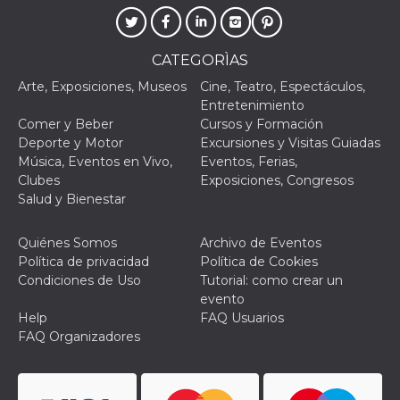
Script.com
utiliza esta
cookie para
recordar las
preferencias de
CATEGORÌAS
consentimiento
de cookies de
Arte, Exposiciones, Museos
Cine, Teatro, Espectáculos,
los visitantes. Es
necesario que el
Entretenimiento
banner de
Comer y Beber
Cursos y Formación
cookies de
Cookie-
Deporte y Motor
Excursiones y Visitas Guiadas
Script.com
Música, Eventos en Vivo,
Eventos, Ferias,
funcione
correctamente.
Clubes
Exposiciones, Congresos
Salud y Bienestar
Declaración de almacenamiento
Tipo de
Quiénes Somos
Archivo de Eventos
Nombre
Descripción
almacenamiento
Política de privacidad
Política de Cookies
fbssls_314278995690155
Almacenamiento
Condiciones de Uso
Tutorial: como crear un
de sesión
evento
wpEmojiSettingsSupports
Almacenamiento
Help
FAQ Usuarios
de sesión
FAQ Organizadores
cn_uc__
Almacenamiento
local