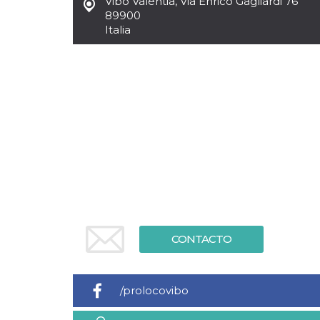
Vibo Valentia
,
Via Enrico Gagliardi 76
Cookies estrictamente necesarias
89900
Cookies de preferencias
Italia
Las cookies estrictamente necesarias permiten
la funcionalidad principal del sitio web, como
el inicio de sesión de usuario y la gestión de
cuentas. El sitio web no se puede utilizar
correctamente sin las cookies estrictamente
necesarias.
Proveedor /
Nombre
Vencimiento
Descripción
Dominio
cf_clearance
1 año
Esta cookie es
Cloudflare,
utilizada por el
Inc.
servicio
.oooh.events
CloudFlare para
identificar el
tráfico web de
confianza y
anular cualquier
CONTACTO
restricción de
seguridad
basada en la
dirección IP del
visitante. Es
/prolocovibo
esencial para
apoyar las
funciones de
seguridad de un