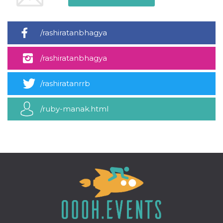
azar, la forma en
que se usa
puede ser
específico del
sitio, pero un
/rashiratanbhagya
buen ejemplo es
mantener un
estado de inicio
de sesión para
/rashiratanbhagya
un usuario entre
páginas.
/rashiratanrrb
m
1 año 1 mes
Esta cookie se
Stripe
utiliza
m.stripe.com
generalmente
para el
/ruby-manak.html
rendimiento y la
optimización de
los servicios de
procesamiento
de pagos,
facilitando el
almacenamiento
de contenidos
en el navegador
para hacer que
las páginas se
carguen más
rápido.
CookieScriptConsent
4 semanas 2
El servicio
CookieScript
días
Cookie-
oooh.events