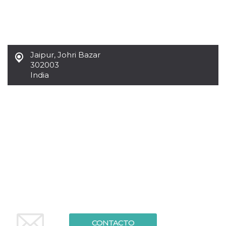
sitio web y
proporcionar
protección
contra visitantes
maliciosos.
wordpress_test_cookie
Sesión
Se utiliza en
Automattic
Jaipur
,
Johri Bazar
sitios creados
Inc.
con Wordpress.
302003
.oooh.events
Comprueba si el
India
navegador tiene
habilitadas las
cookies
PHPSESSID
Sesión
Cookie
PHP.net
generada por
oooh.events
aplicaciones
basadas en el
lenguaje PHP.
Este es un
identificador de
propósito
general que se
utiliza para
mantener las
variables de
sesión del
usuario.
Normalmente es
un número
generado al
CONTACTO