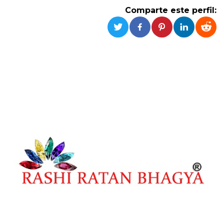
Cookies estrictamente necesarias
Comparte este perfil:
Cookies de preferencias
Las cookies estrictamente necesarias permiten
la funcionalidad principal del sitio web, como
el inicio de sesión de usuario y la gestión de
cuentas. El sitio web no se puede utilizar
correctamente sin las cookies estrictamente
necesarias.
Proveedor /
Nombre
Vencimiento
Descripción
Dominio
cf_clearance
1 año
Esta cookie es
Cloudflare,
utilizada por el
Inc.
servicio
.oooh.events
CloudFlare para
identificar el
tráfico web de
confianza y
anular cualquier
restricción de
seguridad
basada en la
dirección IP del
visitante. Es
esencial para
apoyar las
funciones de
seguridad de un