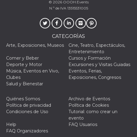
Script.com
© 2026
OOOH.Events
utiliza esta
N.º de IVA 13515531005
cookie para
recordar las
preferencias de
consentimiento
de cookies de
los visitantes. Es
necesario que el
CATEGORÌAS
banner de
cookies de
Arte, Exposiciones, Museos
Cine, Teatro, Espectáculos,
Cookie-
Entretenimiento
Script.com
funcione
Comer y Beber
Cursos y Formación
correctamente.
Deporte y Motor
Excursiones y Visitas Guiadas
Música, Eventos en Vivo,
Eventos, Ferias,
Declaración de almacenamiento
Clubes
Exposiciones, Congresos
Tipo de
Salud y Bienestar
Nombre
Descripción
almacenamiento
fbssls_314278995690155
Almacenamiento
Quiénes Somos
Archivo de Eventos
de sesión
Política de privacidad
Política de Cookies
wpEmojiSettingsSupports
Almacenamiento
Condiciones de Uso
Tutorial: como crear un
de sesión
evento
cn_uc__
Almacenamiento
Help
FAQ Usuarios
local
FAQ Organizadores