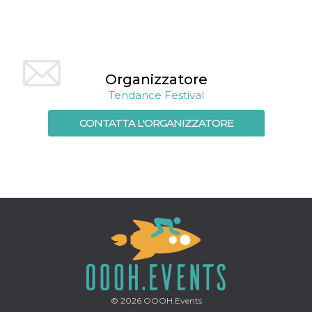
mese
viene
m.stripe.com
generalmente
utilizzato per le
prestazioni e
l'ottimizzazione
dei servizi di
elaborazione
dei pagamenti,
Organizzatore
facilitando la
memorizzazione
Tendance Festival
dei contenuti
sul browser per
rendere le
CONTATTA L'ORGANIZZATORE
pagine più
veloci.
CookieScriptConsent
4
Questo cookie
CookieScript
settimane
viene utilizzato
oooh.events
2 giorni
dal servizio
Cookie-
Script.com per
ricordare le
preferenze di
consenso sui
cookie dei
visitatori. È
necessario che il
banner dei
cookie di
Cookie-
Script.com
© 2026
OOOH.Events
funzioni