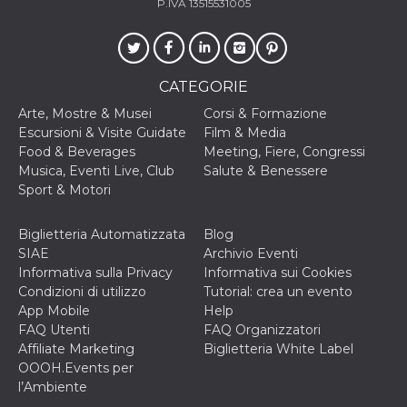
correttamente.
P.IVA 13515531005
Storage declaration
Storage
Nome
Descrizione
type
CATEGORIE
fbssls_314278995690155
Session
Arte, Mostre & Musei
Corsi & Formazione
storage
Escursioni & Visite Guidate
Film & Media
wpEmojiSettingsSupports
Session
Food & Beverages
Meeting, Fiere, Congressi
storage
Musica, Eventi Live, Club
Salute & Benessere
cn_uc__
Local
Sport & Motori
storage
Biglietteria Automatizzata
Blog
SIAE
Archivio Eventi
Informativa sulla Privacy
Informativa sui Cookies
Condizioni di utilizzo
Tutorial: crea un evento
App Mobile
Help
FAQ Utenti
FAQ Organizzatori
Provider /
Nome
Scadenza
Descrizione
Affiliate Marketing
Biglietteria White Label
Dominio
OOOH.Events per
c_user
4
Cookie di a
Meta
l’Ambiente
settimane
utente. Può
Platform Inc.
2 giorni
essere di se
.facebook.com