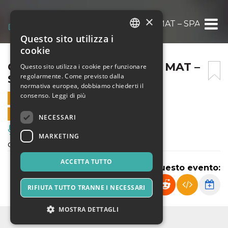
×
ÇA NE ME DÉPLAÎT PAS @ MAT – SPAZIO TE
Questo sito utilizza i
ITALIAN
cookie
ENGLISH
ÇA NE ME DÉPLAÎT PAS @ MAT –
Questo sito utilizza i cookie per funzionare
regolarmente. Come previsto dalla
SPAZIO TEATRO – 16:00
SPANISH
normativa europea, dobbiamo chiederti il
consenso.
Leggi di più
24 OTTOBRE 2021 - 16:00
VENDITE ONLINE TERMINATE
NECESSARI
Musica, Eventi Live, Club
MARKETING
cie mf | maxime & francesco
ACCETTA TUTTO
Condividi questo evento:
RIFIUTA TUTTO TRANNE I NECESSARI
MOSTRA DETTAGLI