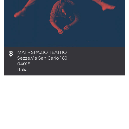
.oooh.events
browser accetti i
cookie.
PHPSESSID
Sessione
Cookie
PHP.net
generato da
oooh.events
applicazioni
basate sul
linguaggio PHP.
Si tratta di un
identificatore
generico
utilizzato per
MAT - SPAZIO TEATRO
mantenere le
variabili di
Sezze
,
Via San Carlo 160
sessione utente.
04018
Normalmente è
un numero
Italia
generato in
modo casuale, il
modo in cui
viene utilizzato
può essere
specifico per il
sito, ma un
buon esempio è
mantenere uno
stato di accesso
per un utente
tra le pagine.
m
1 anno 1
Questo cookie
Stripe