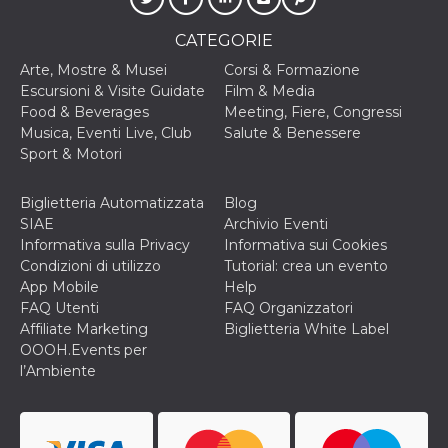
cookie viene
anche trami
CATEGORIE
piace e altri
pulsanti e t
Facebook
Arte, Mostre & Musei
Corsi & Formazione
posizionati 
Escursioni & Visite Guidate
Film & Media
molti siti W
diversi.
Food & Beverages
Meeting, Fiere, Congressi
Musica, Eventi Live, Club
Salute & Benessere
dpr
.facebook.com
1
permette di
Sport & Motori
settimana
controllare 
funzione “S
su Facebook
pulsante “M
Biglietteria Automatizzata
Blog
piace”, rac
SIAE
Archivio Eventi
le impostaz
della lingua
Informativa sulla Privacy
Informativa sui Cookies
permettono
Condizioni di utilizzo
Tutorial: crea un evento
condividere
pagina.
App Mobile
Help
FAQ Utenti
FAQ Organizzatori
fr
3 mesi
Contiene la
Meta
combinazio
Platform Inc.
Affiliate Marketing
Biglietteria White Label
ID univoco 
.facebook.com
OOOH.Events per
browser e
dell'utente,
l’Ambiente
utilizzata pe
pubblicità m
oo
5 anni
consente
Meta
all'utente di
Platform Inc.