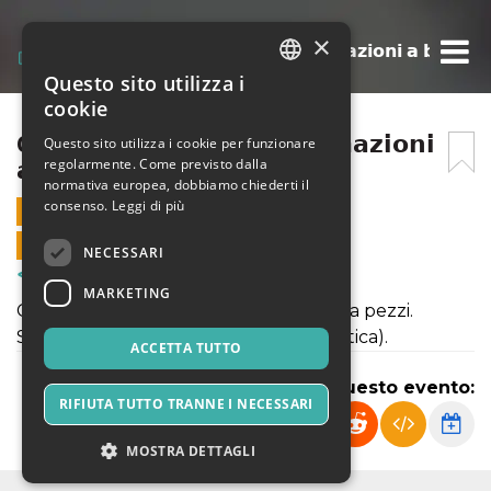
×
09 NOVEMBRE – 𝗧𝗿𝗮𝘀𝗳𝗼𝗿𝗺𝗮𝘇𝗶𝗼𝗻𝗶 𝗮 𝗯𝗮𝘀𝗲 𝗱𝗶 𝗼𝗿
Questo sito utilizza i
ITALIAN
cookie
ENGLISH
09 NOVEMBRE – 𝗧𝗿𝗮𝘀𝗳𝗼𝗿𝗺𝗮𝘇𝗶𝗼𝗻𝗶
Questo sito utilizza i cookie per funzionare
regolarmente. Come previsto dalla
𝗮 𝗯𝗮𝘀𝗲 𝗱𝗶 𝗼𝗿𝘁𝗮𝗴𝗴𝗶 𝗮 𝗽𝗲𝘇𝘇𝗶.
SPANISH
normativa europea, dobbiamo chiederti il
consenso.
Leggi di più
9 NOVEMBRE 2024 - 09:00
VENDITE ONLINE TERMINATE
NECESSARI
Corsi & Formazione
MARKETING
Corso Trasformazioni a base di ortaggi a pezzi.
Sottoli, sottaceti, salamoie (teoria + pratica).
ACCETTA TUTTO
Condividi questo evento:
RIFIUTA TUTTO TRANNE I NECESSARI
MOSTRA DETTAGLI