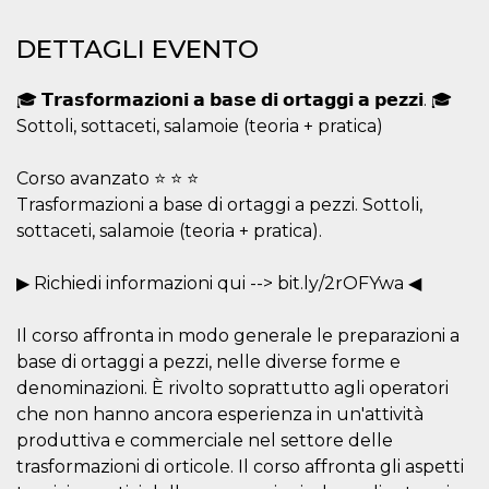
.oooh.events
browser accetti i
cookie.
DETTAGLI EVENTO
PHPSESSID
Sessione
Cookie
PHP.net
generato da
oooh.events
applicazioni
🎓 𝗧𝗿𝗮𝘀𝗳𝗼𝗿𝗺𝗮𝘇𝗶𝗼𝗻𝗶 𝗮 𝗯𝗮𝘀𝗲 𝗱𝗶 𝗼𝗿𝘁𝗮𝗴𝗴𝗶 𝗮 𝗽𝗲𝘇𝘇𝗶. 🎓
basate sul
linguaggio PHP.
Sottoli, sottaceti, salamoie (teoria + pratica)
Si tratta di un
identificatore
generico
Corso avanzato ⭐ ⭐ ⭐
utilizzato per
mantenere le
Trasformazioni a base di ortaggi a pezzi. Sottoli,
variabili di
sottaceti, salamoie (teoria + pratica).
sessione utente.
Normalmente è
un numero
generato in
▶ Richiedi informazioni qui --> bit.ly/2rOFYwa ◀
modo casuale, il
modo in cui
viene utilizzato
Il corso affronta in modo generale le preparazioni a
può essere
specifico per il
base di ortaggi a pezzi, nelle diverse forme e
sito, ma un
buon esempio è
denominazioni. È rivolto soprattutto agli operatori
mantenere uno
che non hanno ancora esperienza in un'attività
stato di accesso
per un utente
produttiva e commerciale nel settore delle
tra le pagine.
trasformazioni di orticole. Il corso affronta gli aspetti
m
1 anno 1
Questo cookie
Stripe