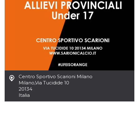
.oooh.events
browser accetti i
cookie.
PHPSESSID
Sessione
Cookie
PHP.net
generato da
oooh.events
applicazioni
basate sul
linguaggio PHP.
Si tratta di un
identificatore
generico
utilizzato per
mantenere le
variabili di
sessione utente.
Normalmente è
un numero
Centro Sportivo Scarioni Milano
generato in
Milano
,
Via Tucidide 10
modo casuale, il
modo in cui
20134
viene utilizzato
Italia
può essere
specifico per il
sito, ma un
buon esempio è
mantenere uno
stato di accesso
per un utente
tra le pagine.
m
1 anno 1
Questo cookie
Stripe