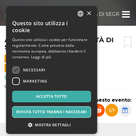
×
ATLETICO SCARIONI – CITTÀ DI SEGRATE
Questo sito utilizza i
ITALIAN
cookie
ENGLISH
ATLETICO SCARIONI – CITTÀ DI
Questo sito utilizza i cookie per funzionare
regolarmente. Come previsto dalla
SEGRATE
SPANISH
normativa europea, dobbiamo chiederti il
consenso.
Leggi di più
22 MARZO 2025 - 19:00
VENDITE ONLINE TERMINATE
NECESSARI
Sport & Motori
MARKETING
campionato provinciale under 17
ACCETTA TUTTO
Condividi questo evento:
RIFIUTA TUTTO TRANNE I NECESSARI
MOSTRA DETTAGLI