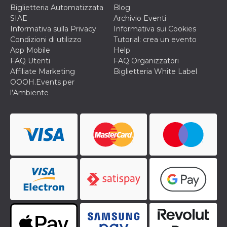
o persistent
Biglietteria Automatizzata
Blog
30 giorni
SIAE
Archivio Eventi
datr
2 anni
Questo coo
Meta
Informativa sulla Privacy
Informativa sui Cookies
identifica il
Platform Inc.
Condizioni di utilizzo
Tutorial: crea un evento
browser che
.facebook.com
connette a
App Mobile
Help
Facebook. 
FAQ Utenti
FAQ Organizzatori
direttament
legato alla 
Affiliate Marketing
Biglietteria White Label
Facebook
OOOH.Events per
dell'utente.
Facebook s
l’Ambiente
che viene
utilizzato p
aiutare con 
sicurezza e a
di accesso
sospette, in
particolare p
rilevamento
bot che ten
di accedere 
servizio. F
afferma anc
il profilo
comportame
associato a
ciascun coo
datr viene
eliminato d
giorni. Que