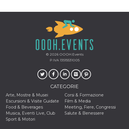
correttamente.
Storage declaration
Storage
Nome
Descrizione
type
fbssls_314278995690155
Session
storage
wpEmojiSettingsSupports
Session
storage
© 2026
OOOH.Events
cn_uc__
Local
P.IVA 13515531005
storage
CATEGORIE
Arte, Mostre & Musei
Corsi & Formazione
Escursioni & Visite Guidate
Film & Media
Food & Beverages
Meeting, Fiere, Congressi
Provider /
Nome
Scadenza
Descrizione
Dominio
Musica, Eventi Live, Club
Salute & Benessere
Sport & Motori
c_user
4
Cookie di a
Meta
settimane
utente. Può
Platform Inc.
2 giorni
essere di se
.facebook.com