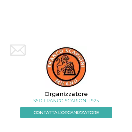
mese
viene
m.stripe.com
generalmente
utilizzato per le
prestazioni e
l'ottimizzazione
dei servizi di
elaborazione
dei pagamenti,
facilitando la
memorizzazione
dei contenuti
sul browser per
rendere le
pagine più
veloci.
CookieScriptConsent
4
Questo cookie
CookieScript
settimane
viene utilizzato
oooh.events
2 giorni
dal servizio
Cookie-
Script.com per
ricordare le
preferenze di
Organizzatore
consenso sui
cookie dei
SSD FRANCO SCARIONI 1925
visitatori. È
necessario che il
CONTATTA L'ORGANIZZATORE
banner dei
cookie di
Cookie-
Script.com
funzioni