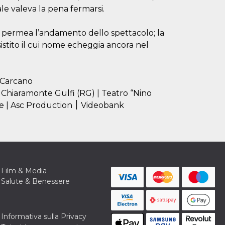
uale valeva la pena fermarsi.
ità permea l’andamento dello spettacolo; la
istito il cui nome echeggia ancora nel
 Carcano
i Chiaramonte Gulfi (RG) | Teatro “Nino
Martoglio” di Belpasso (CT) | Teatro Pubblico Ligure | Asc Production ׀ Videobank
Film & Media
Salute & Benessere
Informativa sulla Privacy