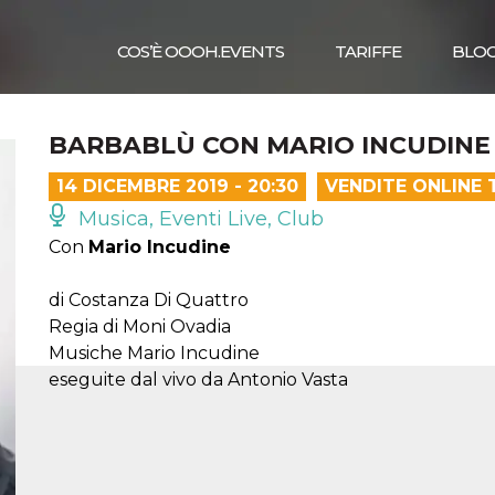
COS’È OOOH.EVENTS
TARIFFE
BLO
BARBABLÙ CON MARIO INCUDINE –
14 DICEMBRE 2019 - 20:30
VENDITE ONLINE 
Musica, Eventi Live, Club
Con
Mario Incudine
di Costanza Di Quattro
Regia di Moni Ovadia
Musiche Mario Incudine
eseguite dal vivo da Antonio Vasta