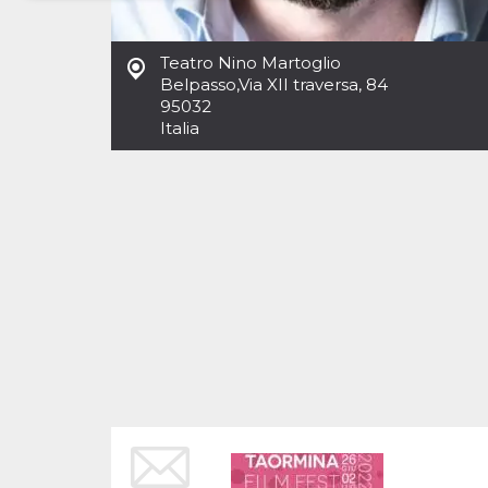
Necessari
Marketing
Teatro Nino Martoglio
I cookie strettamente necessari o tecnici sono
Belpasso
,
Via XII traversa, 84
indispensabili al funzionamento del sito. I
95032
servizi qui presenti non potranno funzionare
Italia
senza.
Provider /
Nome
Scadenza
Descrizione
Dominio
cf_clearance
1 anno
Clearance
Cloudflare,
Cookie from
Inc.
CloudFlare
.oooh.events
stores the proof
of challenge
passed. It is
used to no
longer issue a
captcha or
jschallenge
challenge if
present. It is
required to
reach origin
server.
wordpress_test_cookie
Sessione
Cookie di
Automattic
Wordpress,
Inc.
verifica che il