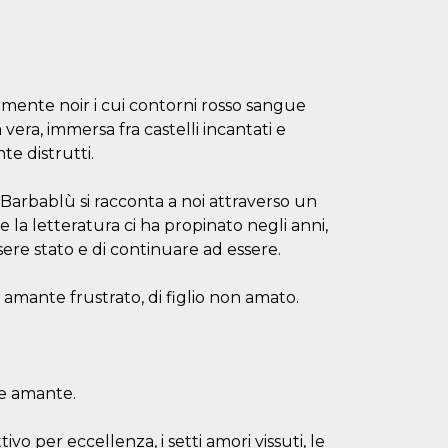
mente noir i cui contorni rosso sangue
era, immersa fra castelli incantati e
te distrutti.
 Barbablù si racconta a noi attraverso un
he la letteratura ci ha propinato negli anni,
sere stato e di continuare ad essere.
i amante frustrato, di figlio non amato.
le amante.
o per eccellenza, i setti amori vissuti, le