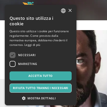
×
Questo sito utilizza i
ITALIAN
cookie
ENGLISH
Questo sito utilizza i cookie per funzionare
regolarmente. Come previsto dalla
SPANISH
normativa europea, dobbiamo chiederti il
consenso.
Leggi di più
NECESSARI
MARKETING
ACCETTA TUTTO
RIFIUTA TUTTO TRANNE I NECESSARI
MOSTRA DETTAGLI