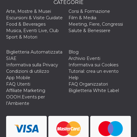
CATEGORIE
o persistent
30 giorni
Arte, Mostre & Musei
Corsi & Formazione
datr
2 anni
Questo coo
Meta
Escursioni & Visite Guidate
Film & Media
identifica il
Platform Inc.
Food & Beverages
Meeting, Fiere, Congressi
browser che
.facebook.com
connette a
Musica, Eventi Live, Club
Salute & Benessere
Facebook. 
Sport & Motori
direttament
legato alla 
Facebook
dell'utente.
Biglietteria Automatizzata
Blog
Facebook s
SIAE
Archivio Eventi
che viene
utilizzato p
Informativa sulla Privacy
Informativa sui Cookies
aiutare con 
Condizioni di utilizzo
Tutorial: crea un evento
sicurezza e a
di accesso
App Mobile
Help
sospette, in
FAQ Utenti
FAQ Organizzatori
particolare p
rilevamento
Affiliate Marketing
Biglietteria White Label
bot che ten
OOOH.Events per
di accedere 
servizio. F
l’Ambiente
afferma anc
il profilo
comportame
associato a
ciascun coo
datr viene
eliminato d
giorni. Que