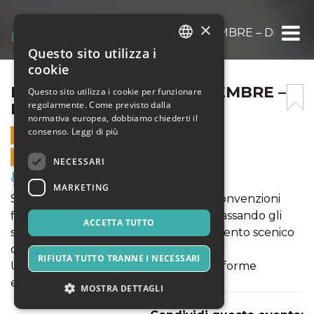
×
BELLO! – GIOVEDÌ 8 SETTEMBRE – DINAMI
Questo sito utilizza i
ITALIAN
cookie
ENGLISH
BELLO! – GIOVEDÌ 8 SETTEMBRE –
Questo sito utilizza i cookie per funzionare
regolarmente. Come previsto dalla
DINAMICO FESTIVAL
SPANISH
normativa europea, dobbiamo chiederti il
consenso.
Leggi di più
8 SETTEMBRE 2022 - 21:45
VENDITE ONLINE TERMINATE
NECESSARI
Musica, Eventi Live, Club
MARKETING
Sei acrobati e un attore rompono le convenzioni
fisiche e mentali sulla bellezza, oltrepassando gli
ACCETTA TUTTO
stereotipi ed i propri limiti in un movimento scenico
collettivo e continuo.
RIFIUTA TUTTO TRANNE I NECESSARI
Un circo che cerca senza sosta nuove forme
espressive.
MOSTRA DETTAGLI