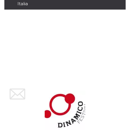
mese
viene
m.stripe.com
Italia
generalmente
utilizzato per le
prestazioni e
l'ottimizzazione
dei servizi di
elaborazione
dei pagamenti,
facilitando la
memorizzazione
dei contenuti
sul browser per
rendere le
pagine più
veloci.
CookieScriptConsent
4
Questo cookie
CookieScript
settimane
viene utilizzato
oooh.events
2 giorni
dal servizio
Cookie-
Script.com per
ricordare le
preferenze di
consenso sui
cookie dei
visitatori. È
necessario che il
banner dei
cookie di
Cookie-
Script.com
funzioni