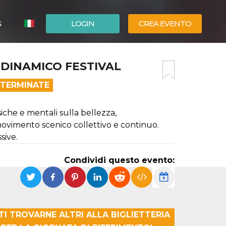
G
LOGIN
CREA EVENTO
ESPAÑOL
 DINAMICO FESTIVAL
ENGLISH
 TERMINATE
iche e mentali sulla bellezza,
n movimento scenico collettivo e continuo.
sive.
Condividi questo evento:
TI TROVARNE ALTRI ALLA BIGLIETTERIA