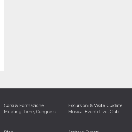
Corsi & Formazione
Escursioni & Visite Guidate
Meeting, Fiere, Congressi
Musica, Eventi Live, Club