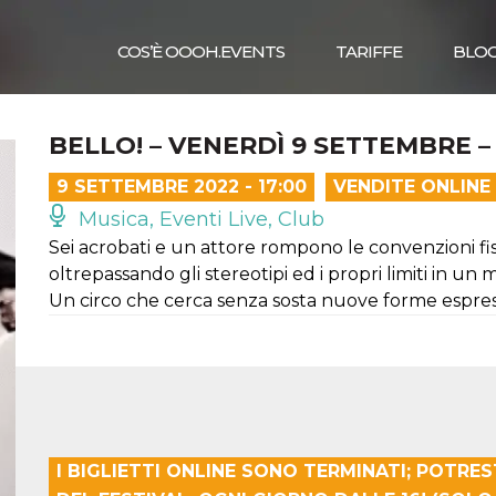
COS’È OOOH.EVENTS
TARIFFE
BLO
BELLO! – VENERDÌ 9 SETTEMBRE –
9 SETTEMBRE 2022 - 17:00
VENDITE ONLINE
Musica, Eventi Live, Club
Sei acrobati e un attore rompono le convenzioni fis
oltrepassando gli stereotipi ed i propri limiti in u
Un circo che cerca senza sosta nuove forme espres
I BIGLIETTI ONLINE SONO TERMINATI; POTRES