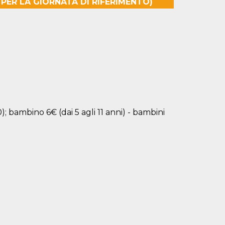
 PER LA GIORNATA DI RIFERIMENTO)
); bambino 6€ (dai 5 agli 11 anni) - bambini