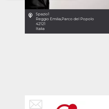
Necessari
Marketing
Spazio1
I cookie strettamente necessari o tecnici sono
Reggio Emilia
,
Parco del Popolo
indispensabili al funzionamento del sito. I
42121
servizi qui presenti non potranno funzionare
Italia
senza.
Provider /
Nome
Scadenza
Descrizione
Dominio
cf_clearance
1 anno
Clearance
Cloudflare,
Cookie from
Inc.
CloudFlare
.oooh.events
stores the proof
of challenge
passed. It is
used to no
longer issue a
captcha or
jschallenge
challenge if
present. It is
required to
reach origin
server.
wordpress_test_cookie
Sessione
Cookie di
Automattic
Wordpress,
Inc.
verifica che il