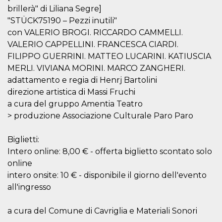
correttamente.
brillerà" di Liliana Segre]
Storage declaration
"STÜCK75190 – Pezzi inutili"
con VALERIO BROGI. RICCARDO CAMMELLI.
Storage
Nome
Descrizione
type
VALERIO CAPPELLINI. FRANCESCA CIARDI.
FILIPPO GUERRINI. MATTEO LUCARINI. KATIUSCIA
fbssls_314278995690155
Session
storage
MERLI. VIVIANA MORINI. MARCO ZANGHERI.
wpEmojiSettingsSupports
Session
adattamento e regia di Henrj Bartolini
storage
direzione artistica di Massi Fruchi
cn_uc__
Local
a cura del gruppo Amentia Teatro
storage
> produzione Associazione Culturale Paro Paro
Biglietti:
Intero online: 8,00 € - offerta biglietto scontato solo
online
intero onsite: 10 € - disponibile il giorno dell'evento
Provider /
all'ingresso
Nome
Scadenza
Descrizione
Dominio
c_user
4
Cookie di a
Meta
a cura del Comune di Cavriglia e Materiali Sonori
settimane
utente. Può
Platform Inc.
2 giorni
essere di se
.facebook.com