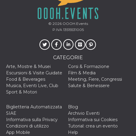
secondi
Cloudflare 
.hubspot.com
distinguere 
umani e bot
vantaggioso 
sito Web, al
di effettuar
© 2026
OOOH.Events
rapporti val
P.IVA 13515531005
sull'utilizzo
proprio sit
_cfuvid
.hubspot.com
Sessione
Questo coo
viene utiliz
Cloudflare 
CATEGORIE
monitorare 
utenti attra
le sessioni 
Arte, Mostre & Musei
Corsi & Formazione
ottimizzare
Escursioni & Visite Guidate
Film & Media
l'esperienza
dell'utente
Food & Beverages
Meeting, Fiere, Congressi
mantenendo
Musica, Eventi Live, Club
Salute & Benessere
coerenza de
sessione e
Sport & Motori
fornendo se
personalizza
Biglietteria Automatizzata
Blog
YSC
Sessione
Questo cook
Google LLC
SIAE
Archivio Eventi
impostato 
.youtube.com
YouTube pe
Informativa sulla Privacy
Informativa sui Cookies
tenere tracc
Condizioni di utilizzo
Tutorial: crea un evento
delle
visualizzazi
App Mobile
Help
video incorp