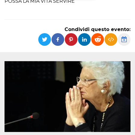
POSSA LA MIA VITA SERVIRE
Necessari
Marketing
I cookie strettamente necessari o tecnici sono
indispensabili al funzionamento del sito. I
Condividi questo evento:
servizi qui presenti non potranno funzionare
senza.
Provider /
Nome
Scadenza
Descrizione
Dominio
cf_clearance
1 anno
Clearance
Cloudflare,
Cookie from
Inc.
CloudFlare
.oooh.events
stores the proof
of challenge
passed. It is
used to no
longer issue a
captcha or
jschallenge
challenge if
present. It is
required to
reach origin
server.
wordpress_test_cookie
Sessione
Cookie di
Automattic
Wordpress,
Inc.
verifica che il