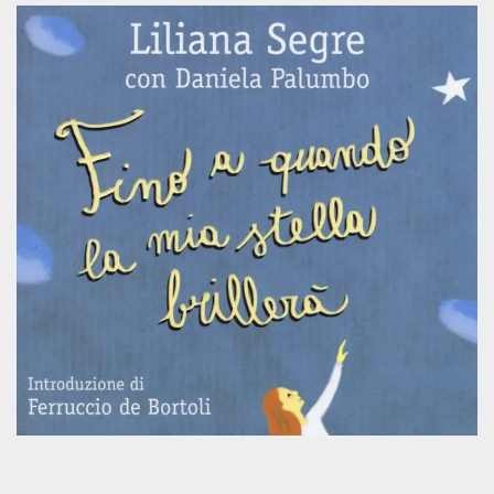
.oooh.events
browser accetti i
cookie.
PHPSESSID
Sessione
Cookie
PHP.net
generato da
oooh.events
applicazioni
basate sul
linguaggio PHP.
Si tratta di un
identificatore
generico
utilizzato per
mantenere le
variabili di
sessione utente.
Normalmente è
un numero
generato in
modo casuale, il
modo in cui
viene utilizzato
può essere
specifico per il
sito, ma un
buon esempio è
mantenere uno
stato di accesso
per un utente
tra le pagine.
m
1 anno 1
Questo cookie
Stripe