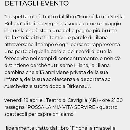
mese
viene
m.stripe.com
DETTAGLI EVENTO
generalmente
utilizzato per le
prestazioni e
"Lo spettacolo è tratto dal libro "Finché la mia Stella
l'ottimizzazione
dei servizi di
Brillerà" di Liliana Segre e si snoda come un viaggio
elaborazione
dei pagamenti,
in quella che è stata una delle pagine più brutte
facilitando la
della storia di tutti i tempi. Le parole di Liliana
memorizzazione
dei contenuti
attraversano il tempo e ogni persona, rappresenta
sul browser per
rendere le
una parte di quelle parole, dei ricordi di quella
pagine più
veloci.
feroce vita nei campi di concentramento, e non c'è
distinzione perchè tutti siamo Liliana, la Liliana
CookieScriptConsent
4
Questo cookie
CookieScript
settimane
viene utilizzato
oooh.events
bambina che a 13 anni viene privata della sua
2 giorni
dal servizio
Cookie-
infanzia, della sua adolescenza e deportata ad
Script.com per
Auschwitz e subito dopo a Birkenau.".
ricordare le
preferenze di
consenso sui
cookie dei
venerdì 19 aprile . Teatro di Cavriglia (AR) - ore 21.30
visitatori. È
necessario che il
rassegna "POSSA LA MIA VITA SERVIRE - quattro
banner dei
spettacoli per capire chi siamo"
cookie di
Cookie-
Script.com
funzioni
[liberamente tratto dal libro "Finché la mia stella