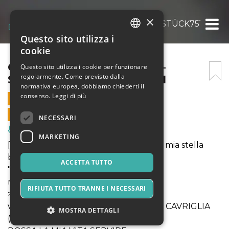
×
COMPAGNIA PARO PARO – STÜCK75190 PEZ
Questo sito utilizza i
ITALIAN
cookie
ENGLISH
COMPAGNIA PARO PARO –
Questo sito utilizza i cookie per funzionare
regolarmente. Come previsto dalla
STÜCK75190 PEZZI INUTILI
SPANISH
normativa europea, dobbiamo chiederti il
consenso.
Leggi di più
19 APRILE 2024 - 21:30
VENDITE ONLINE TERMINATE
NECESSARI
Musica, Eventi Live, Club
MARKETING
[liberamente tratto dal libro "Finché la mia stella
brillerà" di Liliana Segre]
ACCETTA TUTTO
"STÜCK75190 – Pezzi inutili"
regia di Henrj Bartolini
RIFIUTA TUTTO TRANNE I NECESSARI
> produzione Associazione Paro Paro
venerdì 19 aprile - Teatro Comunale di CAVRIGLIA
MOSTRA DETTAGLI
(AR)