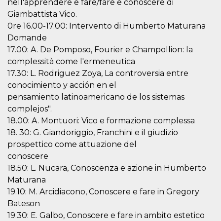
nell'apprendere e fare/fare e conoscere di
cookie viene
anche trami
Giambattista Vico.
piace e altri
0re 16.00-17.00: Intervento di Humberto Maturana
pulsanti e t
Facebook
Domande
posizionati 
molti siti W
17.00: A. De Pomposo, Fourier e Champollion: la
diversi.
complessità come l'ermeneutica
dpr
.facebook.com
1
permette di
17.30: L. Rodriguez Zoya, La controversia entre
settimana
controllare 
funzione “S
conocimiento y acción en el
su Facebook
pensamiento latinoamericano de los sistemas
pulsante “M
piace”, rac
complejos".
le impostaz
della lingua
18.00: A. Montuori: Vico e formazione complessa
permettono
condividere
18. 30: G. Giandoriggio, Franchini e il giudizio
pagina.
prospettico come attuazione del
fr
3 mesi
Contiene la
Meta
conoscere
combinazio
Platform Inc.
ID univoco 
.facebook.com
18.50: L. Nucara, Conoscenza e azione in Humberto
browser e
Maturana
dell'utente,
utilizzata pe
19.10: M. Arcidiacono, Conoscere e fare in Gregory
pubblicità m
Bateson
oo
5 anni
consente
Meta
19.30: E. Galbo, Conoscere e fare in ambito estetico
all'utente di
Platform Inc.