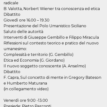
correttamente.
radicale
B. Valotta, Norbert Wiener tra conoscenza ed etica
Storage declaration
Dibattito
Storage
Nome
Descrizione
Giovedì ore 16.00 – 19.30
type
Presentazione del Polo Umanistico Siciliano
fbssls_314278995690155
Session
storage
Saluto delle autorità
Interventi di Giuseppe Gembillo e Filippo Miracula
wpEmojiSettingsSupports
Session
storage
Riflessioni sul contesto teorico e pratico del nuovo
cn_uc__
Local
umanesimo:
storage
Complessità e territorio (G. Gembillo)
Etica ed Economia (G. Giordano)
Il nuovo soggetto conoscente (A. Anselmo)
Dibattito
F. Capra, Sul concetto di mente in Gregory Bateson
e Humberto Maturana
(in collegamento video)
Provider /
Nome
Scadenza
Descrizione
Dominio
c_user
4
Cookie di a
Meta
Venerdì ore 9.00 -13.00
settimane
utente. Può
Platform Inc.
Presiede: Pietro Perconti
2 giorni
essere di se
.facebook.com