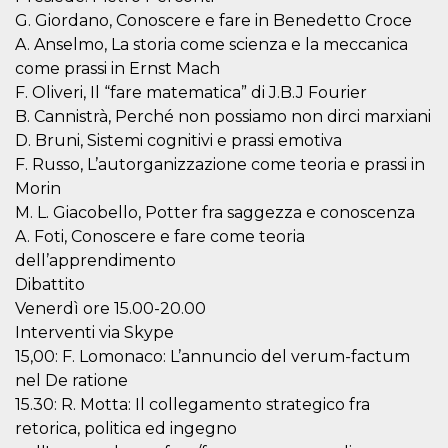
o persistent
G. Giordano, Conoscere e fare in Benedetto Croce
30 giorni
A. Anselmo, La storia come scienza e la meccanica
datr
2 anni
Questo coo
Meta
come prassi in Ernst Mach
identifica il
Platform Inc.
browser che
.facebook.com
F. Oliveri, Il “fare matematica” di J.B.J Fourier
connette a
Facebook. 
B. Cannistrà, Perché non possiamo non dirci marxiani
direttament
legato alla 
D. Bruni, Sistemi cognitivi e prassi emotiva
Facebook
F. Russo, L’autorganizzazione come teoria e prassi in
dell'utente.
Facebook s
Morin
che viene
utilizzato p
M. L. Giacobello, Potter fra saggezza e conoscenza
aiutare con 
A. Foti, Conoscere e fare come teoria
sicurezza e a
di accesso
dell’apprendimento
sospette, in
particolare p
Dibattito
rilevamento
bot che ten
Venerdì ore 15.00-20.00
di accedere 
Interventi via Skype
servizio. F
afferma anc
15,00: F. Lomonaco: L’annuncio del verum-factum
il profilo
comportame
nel De ratione
associato a
15.30: R. Motta: Il collegamento strategico fra
ciascun coo
datr viene
retorica, politica ed ingegno
eliminato d
giorni. Que