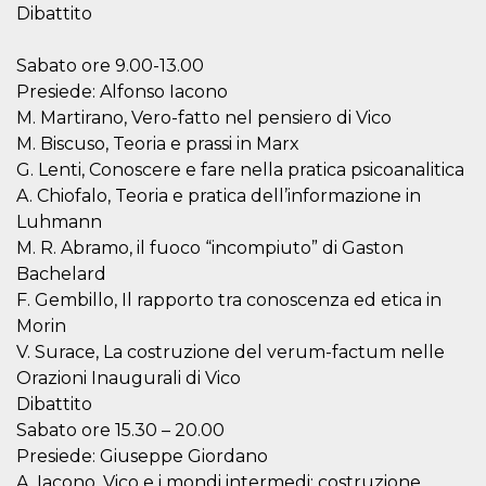
disabilitare 
.facebook.com
Dibattito
visualizzazi
delle inserz
Meta in base
sue attività 
Sabato ore 9.00-13.00
web di terzi
Presiede: Alfonso Iacono
sb
2 anni
Identificazi
Meta
M. Martirano, Vero-fatto nel pensiero di Vico
browser di
Platform Inc.
Facebook,
.facebook.com
M. Biscuso, Teoria e prassi in Marx
autenticazi
G. Lenti, Conoscere e fare nella pratica psicoanalitica
marketing e 
cookie di
A. Chiofalo, Teoria e pratica dell’informazione in
funzione spe
di Facebook
Luhmann
M. R. Abramo, il fuoco “incompiuto” di Gaston
usida
.facebook.com
Sessione
raccoglie
informazion
Bachelard
browser
dell'utente 
F. Gembillo, Il rapporto tra conoscenza ed etica in
dell'identifi
univoco, uti
Morin
per persona
V. Surace, La costruzione del verum-factum nelle
la pubblicit
gli utenti
Orazioni Inaugurali di Vico
xs
3 mesi
Utilizzato p
Meta
Dibattito
mantenere 
Platform Inc.
Sabato ore 15.30 – 20.00
sessione
.facebook.com
Presiede: Giuseppe Giordano
__cf_bm
29 minuti
Questo coo
Cloudflare
58
viene utiliz
A. Iacono, Vico e i mondi intermedi: costruzione,
Inc.