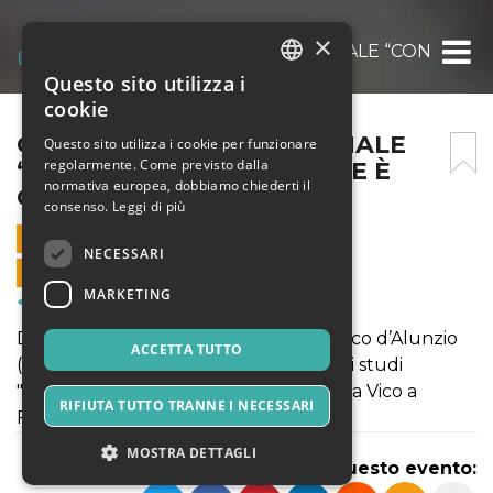
×
CONVEGNO INTERNAZIONALE “CONOSCERE 
Questo sito utilizza i
ITALIAN
cookie
ENGLISH
CONVEGNO INTERNAZIONALE
Questo sito utilizza i cookie per funzionare
regolarmente. Come previsto dalla
“CONOSCERE È FARE. FARE È
SPANISH
normativa europea, dobbiamo chiederti il
CONOSCERE”.
consenso.
Leggi di più
13 DICEMBRE 2018 - 09:00
NECESSARI
VENDITE ONLINE TERMINATE
MARKETING
Corsi & Formazione
Dal 13 al 15 dicembre si terrà a San Marco d’Alunzio
ACCETTA TUTTO
(Messina) il convegno internazionale di studi
"Conoscere è fare. Fare è conoscere. Da Vico a
RIFIUTA TUTTO TRANNE I NECESSARI
Fourier, Marx, Maturana.
MOSTRA DETTAGLI
Condividi questo evento: