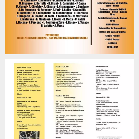
.oooh.events
browser accetti i
cookie.
PHPSESSID
Sessione
Cookie
PHP.net
generato da
oooh.events
applicazioni
basate sul
linguaggio PHP.
Si tratta di un
identificatore
generico
utilizzato per
mantenere le
variabili di
sessione utente.
Normalmente è
un numero
generato in
modo casuale, il
modo in cui
viene utilizzato
può essere
specifico per il
sito, ma un
buon esempio è
mantenere uno
stato di accesso
per un utente
tra le pagine.
m
1 anno 1
Questo cookie
Stripe