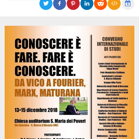
Necessari
Marketing
I cookie strettamente necessari o tecnici sono
indispensabili al funzionamento del sito. I
servizi qui presenti non potranno funzionare
senza.
Provider /
Nome
Scadenza
Descrizione
Dominio
cf_clearance
1 anno
Clearance
Cloudflare,
Cookie from
Inc.
CloudFlare
.oooh.events
stores the proof
of challenge
passed. It is
used to no
longer issue a
captcha or
jschallenge
challenge if
present. It is
required to
reach origin
server.
wordpress_test_cookie
Sessione
Cookie di
Automattic
Wordpress,
Inc.
verifica che il