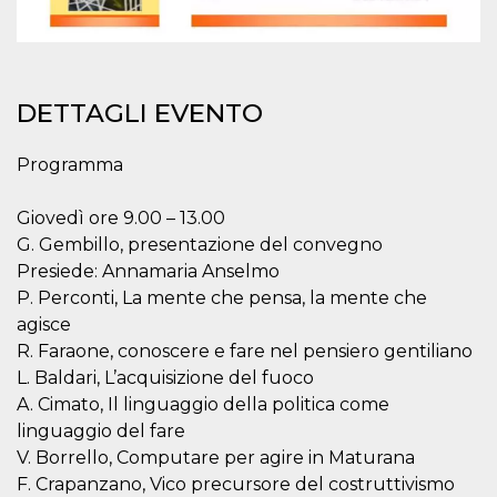
mese
viene
m.stripe.com
generalmente
utilizzato per le
prestazioni e
l'ottimizzazione
dei servizi di
elaborazione
DETTAGLI EVENTO
dei pagamenti,
facilitando la
memorizzazione
dei contenuti
Programma
sul browser per
rendere le
pagine più
Giovedì ore 9.00 – 13.00
veloci.
G. Gembillo, presentazione del convegno
CookieScriptConsent
4
Questo cookie
CookieScript
settimane
viene utilizzato
oooh.events
Presiede: Annamaria Anselmo
2 giorni
dal servizio
P. Perconti, La mente che pensa, la mente che
Cookie-
Script.com per
agisce
ricordare le
preferenze di
R. Faraone, conoscere e fare nel pensiero gentiliano
consenso sui
L. Baldari, L’acquisizione del fuoco
cookie dei
visitatori. È
A. Cimato, Il linguaggio della politica come
necessario che il
banner dei
linguaggio del fare
cookie di
Cookie-
V. Borrello, Computare per agire in Maturana
Script.com
F. Crapanzano, Vico precursore del costruttivismo
funzioni