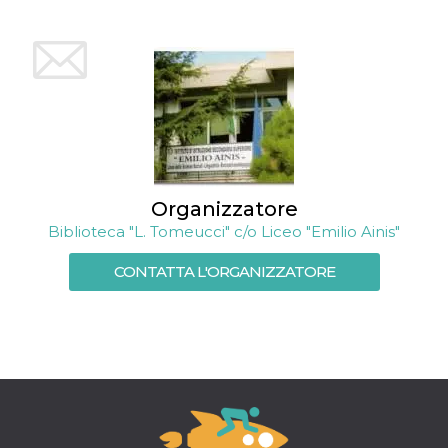
Organizzatore
Biblioteca "L. Tomeucci" c/o Liceo "Emilio Ainis"
CONTATTA L'ORGANIZZATORE