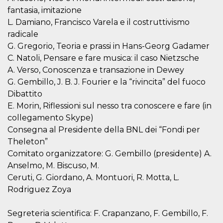
secondi
Cloudflare 
.hubspot.com
fantasia, imitazione
distinguere 
umani e bot
L. Damiano, Francisco Varela e il costruttivismo
vantaggioso 
sito Web, al
radicale
di effettuar
G. Gregorio, Teoria e prassi in Hans-Georg Gadamer
rapporti val
sull'utilizzo
C. Natoli, Pensare e fare musica: il caso Nietzsche
proprio sit
A. Verso, Conoscenza e transazione in Dewey
_cfuvid
.hubspot.com
Sessione
Questo coo
viene utiliz
G. Gembillo, J. B. J. Fourier e la “rivincita” del fuoco
Cloudflare 
Dibattito
monitorare 
utenti attra
E. Morin, Riflessioni sul nesso tra conoscere e fare (in
le sessioni 
ottimizzare
collegamento Skype)
l'esperienza
Consegna al Presidente della BNL dei “Fondi per
dell'utente
mantenendo
Theleton”
coerenza de
sessione e
Comitato organizzatore: G. Gembillo (presidente) A.
fornendo se
personalizza
Anselmo, M. Biscuso, M.
Ceruti, G. Giordano, A. Montuori, R. Motta, L.
YSC
Sessione
Questo cook
Google LLC
impostato 
.youtube.com
Rodriguez Zoya
YouTube pe
tenere tracc
delle
Segreteria scientifica: F. Crapanzano, F. Gembillo, F.
visualizzazi
video incorp