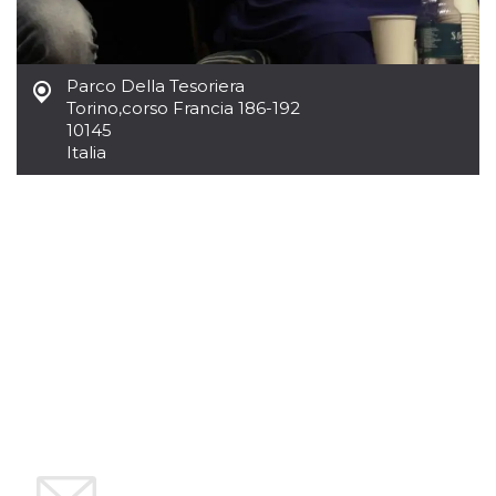
.oooh.events
browser accetti i
cookie.
PHPSESSID
Sessione
Cookie
PHP.net
generato da
oooh.events
Parco Della Tesoriera
applicazioni
Torino
,
corso Francia 186-192
basate sul
linguaggio PHP.
10145
Si tratta di un
Italia
identificatore
generico
utilizzato per
mantenere le
variabili di
sessione utente.
Normalmente è
un numero
generato in
modo casuale, il
modo in cui
viene utilizzato
può essere
specifico per il
sito, ma un
buon esempio è
mantenere uno
stato di accesso
per un utente
tra le pagine.
m
1 anno 1
Questo cookie
Stripe