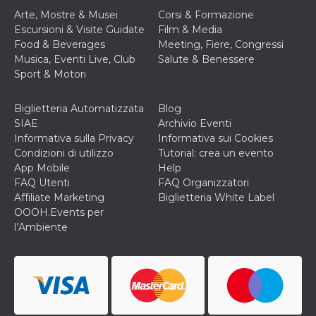
correttamente.
Arte, Mostre & Musei
Corsi & Formazione
Storage declaration
Escursioni & Visite Guidate
Film & Media
Food & Beverages
Meeting, Fiere, Congressi
Storage
Nome
Descrizione
Musica, Eventi Live, Club
Salute & Benessere
type
Sport & Motori
fbssls_314278995690155
Session
storage
Biglietteria Automatizzata
Blog
wpEmojiSettingsSupports
Session
storage
SIAE
Archivio Eventi
Informativa sulla Privacy
Informativa sui Cookies
cn_uc__
Local
storage
Condizioni di utilizzo
Tutorial: crea un evento
App Mobile
Help
FAQ Utenti
FAQ Organizzatori
Affiliate Marketing
Biglietteria White Label
OOOH.Events per
l’Ambiente
Provider /
Nome
Scadenza
Descrizione
Dominio
c_user
4
Cookie di a
Meta
settimane
utente. Può
Platform Inc.
2 giorni
essere di se
.facebook.com