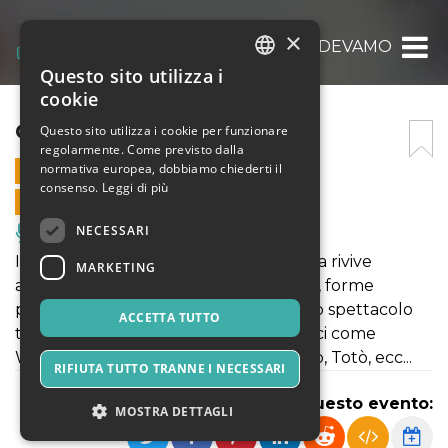
×
COSÌ RIDEVAMO
Questo sito utilizza i
ITALIAN
cookie
ENGLISH
COSÌ RIDEVAMO
Questo sito utilizza i cookie per funzionare
regolarmente. Come previsto dalla
SPANISH
normativa europea, dobbiamo chiederti il
7 LUGLIO 2025 - 20:45
consenso.
Leggi di più
VENDITE ONLINE TERMINATE
NECESSARI
Musica, Eventi Live, Club
Il teatro comico della tradizione italiana rivive
MARKETING
attraverso la Rivista e l’Avanspettacolo, forme
popolari che hanno fatto la storia dello spettacolo
ACCETTA TUTTO
tra ironia, musica e satira. I grandi comici come
Walter Chiari, Carlo Campanini, Macario, Totò, ecc...
RIFIUTA TUTTO TRANNE I NECESSARI
Condividi questo evento:
MOSTRA DETTAGLI