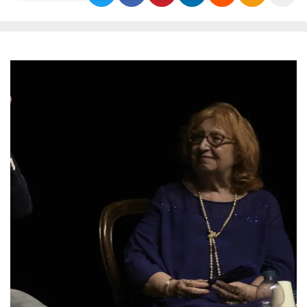
Necessari
Marketing
I cookie strettamente necessari o tecnici sono
indispensabili al funzionamento del sito. I
servizi qui presenti non potranno funzionare
senza.
Provider /
Nome
Scadenza
Descrizione
Dominio
cf_clearance
1 anno
Clearance
Cloudflare,
Cookie from
Inc.
CloudFlare
.oooh.events
stores the proof
of challenge
passed. It is
used to no
longer issue a
captcha or
jschallenge
challenge if
present. It is
required to
reach origin
server.
wordpress_test_cookie
Sessione
Cookie di
Automattic
Wordpress,
Inc.
verifica che il