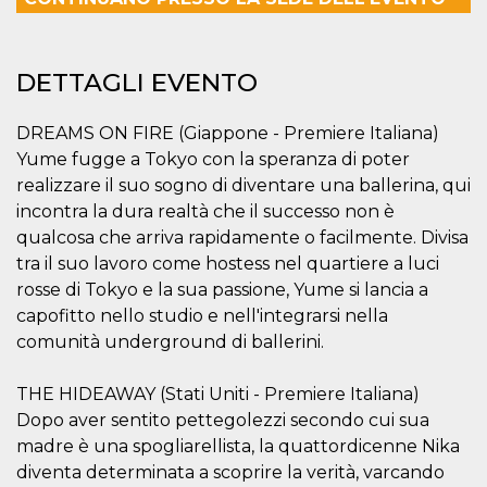
mese
viene
m.stripe.com
generalmente
utilizzato per le
prestazioni e
l'ottimizzazione
DETTAGLI EVENTO
dei servizi di
elaborazione
dei pagamenti,
facilitando la
DREAMS ON FIRE (Giappone - Premiere Italiana)
memorizzazione
dei contenuti
Yume fugge a Tokyo con la speranza di poter
sul browser per
realizzare il suo sogno di diventare una ballerina, qui
rendere le
pagine più
incontra la dura realtà che il successo non è
veloci.
qualcosa che arriva rapidamente o facilmente. Divisa
CookieScriptConsent
4
Questo cookie
CookieScript
settimane
viene utilizzato
tra il suo lavoro come hostess nel quartiere a luci
oooh.events
2 giorni
dal servizio
rosse di Tokyo e la sua passione, Yume si lancia a
Cookie-
Script.com per
capofitto nello studio e nell'integrarsi nella
ricordare le
preferenze di
comunità underground di ballerini.
consenso sui
cookie dei
visitatori. È
THE HIDEAWAY (Stati Uniti - Premiere Italiana)
necessario che il
banner dei
Dopo aver sentito pettegolezzi secondo cui sua
cookie di
Cookie-
madre è una spogliarellista, la quattordicenne Nika
Script.com
diventa determinata a scoprire la verità, varcando
funzioni