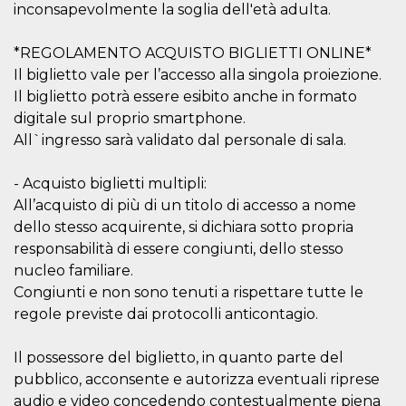
correttamente.
inconsapevolmente la soglia dell'età adulta.
Storage declaration
*REGOLAMENTO ACQUISTO BIGLIETTI ONLINE*
Storage
Nome
Descrizione
Il biglietto vale per l’accesso alla singola proiezione.
type
Il biglietto potrà essere esibito anche in formato
fbssls_314278995690155
Session
digitale sul proprio smartphone.
storage
All`ingresso sarà validato dal personale di sala.
wpEmojiSettingsSupports
Session
storage
- Acquisto biglietti multipli:
cn_uc__
Local
storage
All’acquisto di più di un titolo di accesso a nome
dello stesso acquirente, si dichiara sotto propria
responsabilità di essere congiunti, dello stesso
nucleo familiare.
Congiunti e non sono tenuti a rispettare tutte le
regole previste dai protocolli anticontagio.
Provider /
Nome
Scadenza
Descrizione
Dominio
Il possessore del biglietto, in quanto parte del
c_user
4
Cookie di a
pubblico, acconsente e autorizza eventuali riprese
Meta
settimane
utente. Può
Platform Inc.
audio e video concedendo contestualmente piena
2 giorni
essere di se
.facebook.com