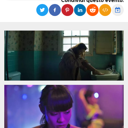
Condividi questo evento:
Necessari
Marketing
I cookie strettamente necessari o tecnici sono
indispensabili al funzionamento del sito. I
servizi qui presenti non potranno funzionare
senza.
Provider /
Nome
Scadenza
Descrizione
Dominio
cf_clearance
1 anno
Clearance
Cloudflare,
Cookie from
Inc.
CloudFlare
.oooh.events
stores the proof
of challenge
passed. It is
used to no
longer issue a
captcha or
jschallenge
challenge if
present. It is
required to
reach origin
server.
wordpress_test_cookie
Sessione
Cookie di
Automattic
Wordpress,
Inc.
verifica che il