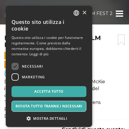
×
DREAMS ON FIRE | NÒT FILM FEST 2022
Questo sito utilizza i
ITALIAN
cookie
ENGLISH
DREAMS ON FIRE | NÒT FILM
Questo sito utilizza i cookie per funzionare
regolarmente. Come previsto dalla
FEST 2022
SPANISH
normativa europea, dobbiamo chiederti il
consenso.
Leggi di più
27 AGOSTO 2022 - 16:00
VENDITE ONLINE TERMINATE
NECESSARI
Film & Media
MARKETING
DREAMS ON FIRE diretto da Philippe McKie
il film sarà preceduto dalla proiezione del
ACCETTA TUTTO
cortometraggio
THE HIDEAWAY diretto da Jane Stephens
RIFIUTA TUTTO TRANNE I NECESSARI
Rosenthal
Durata Proiezione: 2 ore e 18 minuti
MOSTRA DETTAGLI