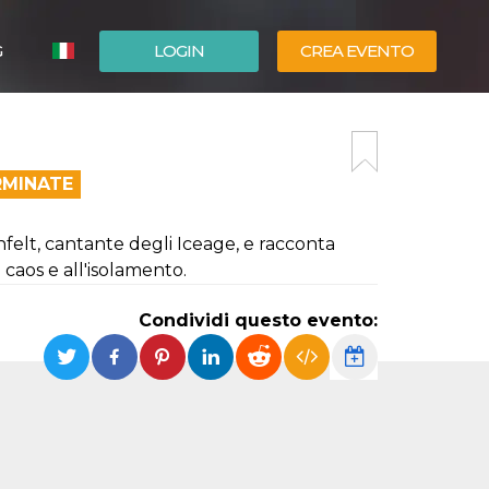
G
LOGIN
CREA EVENTO
ESPAÑOL
ENGLISH
RMINATE
nfelt, cantante degli Iceage, e racconta
l caos e all'isolamento.
Condividi questo evento: