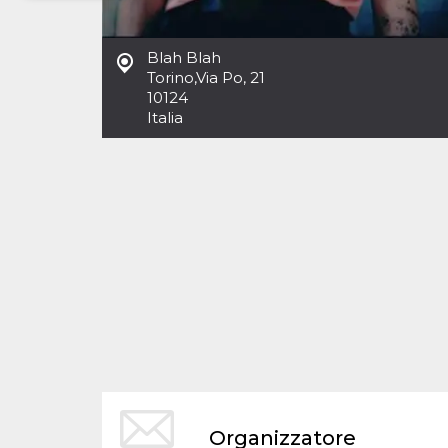
Necessari
Marketing
Blah Blah
I cookie strettamente necessari o tecnici sono
Torino
,
Via Po, 21
indispensabili al funzionamento del sito. I
10124
servizi qui presenti non potranno funzionare
Italia
senza.
Provider /
Nome
Scadenza
Descrizione
Dominio
cf_clearance
1 anno
Clearance
Cloudflare,
Cookie from
Inc.
CloudFlare
.oooh.events
stores the proof
of challenge
passed. It is
used to no
longer issue a
captcha or
jschallenge
challenge if
present. It is
required to
reach origin
server.
wordpress_test_cookie
Sessione
Cookie di
Automattic
Organizzatore
Wordpress,
Inc.
verifica che il