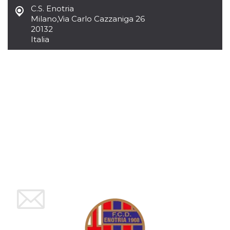
mese
viene
m.stripe.com
C.S. Enotria
generalmente
utilizzato per le
Milano
,
Via Carlo Cazzaniga 26
prestazioni e
20132
l'ottimizzazione
dei servizi di
Italia
elaborazione
dei pagamenti,
facilitando la
memorizzazione
dei contenuti
sul browser per
rendere le
pagine più
veloci.
CookieScriptConsent
4
Questo cookie
CookieScript
settimane
viene utilizzato
oooh.events
2 giorni
dal servizio
Cookie-
Script.com per
ricordare le
preferenze di
consenso sui
cookie dei
visitatori. È
necessario che il
banner dei
cookie di
Cookie-
Script.com
funzioni