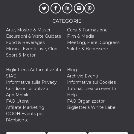
o persistent
30 giorni
datr
2 anni
Questo coo
Meta
identifica il
CATEGORIE
Platform Inc.
browser che
.facebook.com
connette a
Arte, Mostre & Musei
Corsi & Formazione
Facebook. 
Escursioni & Visite Guidate
Film & Media
direttament
legato alla 
Food & Beverages
Meeting, Fiere, Congressi
Facebook
Musica, Eventi Live, Club
Salute & Benessere
dell'utente.
Facebook s
Sport & Motori
che viene
utilizzato p
aiutare con 
Biglietteria Automatizzata
Blog
sicurezza e a
di accesso
SIAE
Archivio Eventi
sospette, in
Informativa sulla Privacy
Informativa sui Cookies
particolare p
rilevamento
Condizioni di utilizzo
Tutorial: crea un evento
bot che ten
App Mobile
Help
di accedere 
servizio. F
FAQ Utenti
FAQ Organizzatori
afferma anc
Affiliate Marketing
Biglietteria White Label
il profilo
comportame
OOOH.Events per
associato a
l’Ambiente
ciascun coo
datr viene
eliminato d
giorni. Que