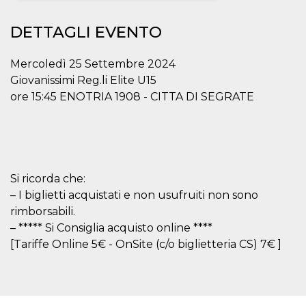
Necessari
Marketing
DETTAGLI EVENTO
I cookie strettamente necessari o tecnici sono
indispensabili al funzionamento del sito. I
Mercoledì 25 Settembre 2024
servizi qui presenti non potranno funzionare
Giovanissimi Reg.li Elite U15
senza.
ore 15:45 ENOTRIA 1908 - CITTA DI SEGRATE
Provider /
Nome
Scadenza
Descrizione
Dominio
cf_clearance
1 anno
Clearance
Cloudflare,
Cookie from
Inc.
CloudFlare
.oooh.events
stores the proof
of challenge
Si ricorda che:
passed. It is
used to no
– I biglietti acquistati e non usufruiti non sono
longer issue a
captcha or
rimborsabili.
jschallenge
– ***** Si Consiglia acquisto online ****
challenge if
present. It is
[Tariffe Online 5€ - OnSite (c/o biglietteria CS) 7€ ]
required to
reach origin
server.
wordpress_test_cookie
Sessione
Cookie di
Automattic
Wordpress,
Inc.
verifica che il