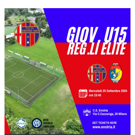
.oooh.events
browser accetti i
cookie.
PHPSESSID
Sessione
Cookie
PHP.net
generato da
oooh.events
applicazioni
basate sul
linguaggio PHP.
Si tratta di un
identificatore
generico
utilizzato per
mantenere le
variabili di
sessione utente.
Normalmente è
un numero
generato in
modo casuale, il
modo in cui
viene utilizzato
può essere
specifico per il
sito, ma un
buon esempio è
mantenere uno
stato di accesso
per un utente
tra le pagine.
m
1 anno 1
Questo cookie
Stripe