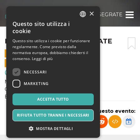
×
ENOTRIA – CITTÀ DI SEGRATE
Questo sito utilizza i
ITALIAN
cookie
ENGLISH
ENOTRIA – CITTÀ DI SEGRATE
Questo sito utilizza i cookie per funzionare
regolarmente. Come previsto dalla
SPANISH
normativa europea, dobbiamo chiederti il
25 SETTEMBRE 2024 - 15:45
consenso.
Leggi di più
VENDITE ONLINE TERMINATE
NECESSARI
Sport & Motori
Mercoledì 25 Settembre 2024
MARKETING
Giovanissimi Reg.li Elite U15
ENOTRIA 1908 - CITTA DI SEGRATE
ACCETTA TUTTO
Condividi questo evento:
RIFIUTA TUTTO TRANNE I NECESSARI
MOSTRA DETTAGLI