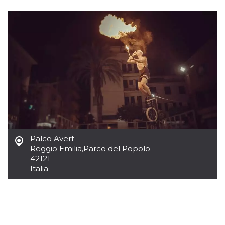
.oooh.events
browser accetti i
cookie.
PHPSESSID
Sessione
Cookie
PHP.net
generato da
oooh.events
applicazioni
basate sul
linguaggio PHP.
Si tratta di un
identificatore
generico
utilizzato per
mantenere le
variabili di
sessione utente.
Normalmente è
un numero
generato in
modo casuale, il
Palco Avert
modo in cui
Reggio Emilia
,
Parco del Popolo
viene utilizzato
può essere
42121
specifico per il
Italia
sito, ma un
buon esempio è
mantenere uno
stato di accesso
per un utente
tra le pagine.
m
1 anno 1
Questo cookie
Stripe