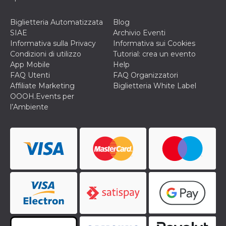
o persistent
30 giorni
Biglietteria Automatizzata
Blog
datr
2 anni
Questo coo
Meta
SIAE
Archivio Eventi
identifica il
Platform Inc.
browser che
.facebook.com
Informativa sulla Privacy
Informativa sui Cookies
connette a
Condizioni di utilizzo
Tutorial: crea un evento
Facebook. 
direttament
App Mobile
Help
legato alla 
FAQ Utenti
FAQ Organizzatori
Facebook
dell'utente.
Affiliate Marketing
Biglietteria White Label
Facebook s
OOOH.Events per
che viene
utilizzato p
l’Ambiente
aiutare con 
sicurezza e a
di accesso
sospette, in
particolare p
rilevamento
bot che ten
di accedere 
servizio. F
afferma anc
il profilo
comportame
associato a
ciascun coo
datr viene
eliminato d
giorni. Que