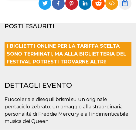
Necessari
Marketing
I cookie strettamente necessari o tecnici sono
POSTI ESAURITI
indispensabili al funzionamento del sito. I
servizi qui presenti non potranno funzionare
senza.
I BIGLIETTI ONLINE PER LA TARIFFA SCELTA
Provider /
Nome
Scadenza
Descrizione
Dominio
SONO TERMINATI, MA ALLA BIGLIETTERIA DEL
cf_clearance
1 anno
Clearance
Cloudflare,
FESTIVAL POTRESTI TROVARNE ALTRI!
Cookie from
Inc.
CloudFlare
.oooh.events
stores the proof
of challenge
passed. It is
DETTAGLI EVENTO
used to no
longer issue a
captcha or
jschallenge
Fuocoleria e disequilibrismi su un originale
challenge if
present. It is
pentaciclo zebrato: un omaggio alla straordinaria
required to
personalità di Freddie Mercury e all’indimenticabile
reach origin
server.
musica dei Queen.
wordpress_test_cookie
Sessione
Cookie di
Automattic
Wordpress,
Inc.
verifica che il