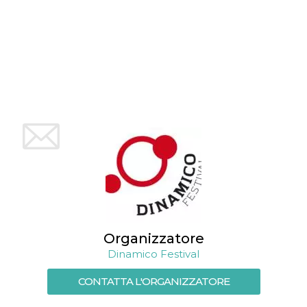
mese
viene
m.stripe.com
generalmente
utilizzato per le
prestazioni e
l'ottimizzazione
dei servizi di
elaborazione
dei pagamenti,
facilitando la
memorizzazione
dei contenuti
sul browser per
rendere le
pagine più
veloci.
CookieScriptConsent
4
Questo cookie
CookieScript
settimane
viene utilizzato
oooh.events
2 giorni
dal servizio
Cookie-
Script.com per
ricordare le
preferenze di
consenso sui
cookie dei
Organizzatore
visitatori. È
necessario che il
Dinamico Festival
banner dei
cookie di
CONTATTA L'ORGANIZZATORE
Cookie-
Script.com
funzioni