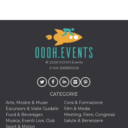
correttamente.
Storage declaration
Storage
Nome
Descrizione
type
fbssls_314278995690155
Session
storage
wpEmojiSettingsSupports
Session
storage
cn_uc__
Local
storage
© 2026
OOOH.Events
P.IVA 13515531005
CATEGORIE
Arte, Mostre & Musei
Corsi & Formazione
Provider /
Escursioni & Visite Guidate
Film & Media
Nome
Scadenza
Descrizione
Dominio
Food & Beverages
Meeting, Fiere, Congressi
c_user
4
Cookie di a
Meta
Musica, Eventi Live, Club
Salute & Benessere
settimane
utente. Può
Platform Inc.
Sport & Motori
2 giorni
essere di se
.facebook.com