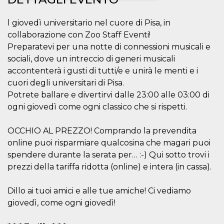
Necessari
Marketing
l giovedì universitario nel cuore di Pisa, in
collaborazione con Zoo Staff Eventi!
I cookie strettamente necessari o tecnici sono
indispensabili al funzionamento del sito. I
Preparatevi per una notte di connessioni musicali e
servizi qui presenti non potranno funzionare
sociali, dove un intreccio di generi musicali
senza.
accontenterà i gusti di tutti/e e unirà le menti e i
Provider /
Nome
Scadenza
Descrizione
cuori degli universitari di Pisa.
Dominio
Potrete ballare e divertirvi dalle 23:00 alle 03:00 di
cf_clearance
1 anno
Clearance
Cloudflare,
Cookie from
Inc.
ogni giovedì come ogni classico che si rispetti.
CloudFlare
.oooh.events
stores the proof
of challenge
OCCHIO AL PREZZO! Comprando la prevendita
passed. It is
used to no
online puoi risparmiare qualcosina che magari puoi
longer issue a
captcha or
spendere durante la serata per… :-) Qui sotto trovi i
jschallenge
prezzi della tariffa ridotta (online) e intera (in cassa).
challenge if
present. It is
required to
reach origin
Dillo ai tuoi amici e alle tue amiche! Ci vediamo
server.
giovedì, come ogni giovedì!
wordpress_test_cookie
Sessione
Cookie di
Automattic
Wordpress,
Inc.
verifica che il