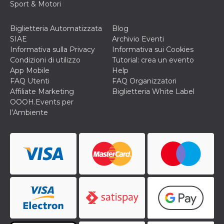
Sport & Motori
cookie viene
anche trami
piace e altri
pulsanti e t
Biglietteria Automatizzata
Blog
Facebook
SIAE
Archivio Eventi
posizionati 
molti siti W
Informativa sulla Privacy
Informativa sui Cookies
diversi.
Condizioni di utilizzo
Tutorial: crea un evento
dpr
.facebook.com
1
permette di
App Mobile
Help
settimana
controllare 
FAQ Utenti
FAQ Organizzatori
funzione “S
su Facebook
Affiliate Marketing
Biglietteria White Label
pulsante “M
OOOH.Events per
piace”, rac
le impostaz
l’Ambiente
della lingua
permettono
condividere
pagina.
fr
3 mesi
Contiene la
Meta
combinazio
Platform Inc.
ID univoco 
.facebook.com
browser e
dell'utente,
utilizzata pe
pubblicità m
oo
5 anni
consente
Meta
all'utente di
Platform Inc.