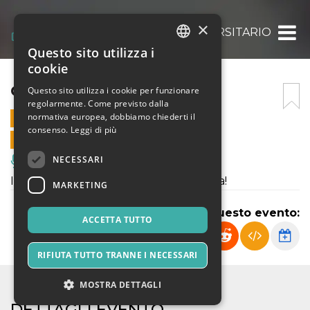
×
GIOVEDÌ UNIVERSITARIO
Questo sito utilizza i
ITALIAN
cookie
ENGLISH
GIOVEDÌ UNIVERSITARIO
Questo sito utilizza i cookie per funzionare
regolarmente. Come previsto dalla
SPANISH
normativa europea, dobbiamo chiederti il
25 APRILE 2024 - 23:00
consenso.
Leggi di più
VENDITE ONLINE TERMINATE
NECESSARI
Musica, Eventi Live, Club
Il giovedì universitario nel cuore di Pisa!
MARKETING
Condividi questo evento:
ACCETTA TUTTO
RIFIUTA TUTTO TRANNE I NECESSARI
MOSTRA DETTAGLI
DETTAGLI EVENTO