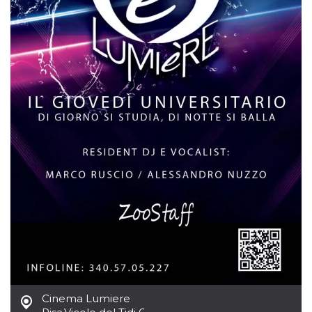
mese
viene
m.stripe.com
generalmente
utilizzato per le
prestazioni e
l'ottimizzazione
dei servizi di
elaborazione
dei pagamenti,
facilitando la
memorizzazione
dei contenuti
sul browser per
rendere le
pagine più
veloci.
CookieScriptConsent
4
Questo cookie
CookieScript
settimane
viene utilizzato
oooh.events
2 giorni
dal servizio
Cookie-
Script.com per
ricordare le
preferenze di
consenso sui
cookie dei
visitatori. È
necessario che il
banner dei
cookie di
Cookie-
Script.com
Cinema Lumiere
funzioni