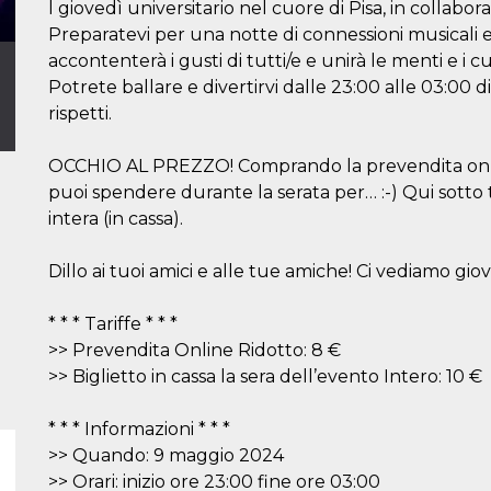
l giovedì universitario nel cuore di Pisa, in collabo
Preparatevi per una notte di connessioni musicali e 
accontenterà i gusti di tutti/e e unirà le menti e i cuo
Potrete ballare e divertirvi dalle 23:00 alle 03:00 d
rispetti.
OCCHIO AL PREZZO! Comprando la prevendita onli
puoi spendere durante la serata per… :-) Qui sotto tro
intera (in cassa).
Dillo ai tuoi amici e alle tue amiche! Ci vediamo gi
* * * Tariffe * * *
>> Prevendita Online Ridotto: 8 €
>> Biglietto in cassa la sera dell’evento Intero: 10 €
* * * Informazioni * * *
>> Quando: 9 maggio 2024
>> Orari: inizio ore 23:00 fine ore 03:00