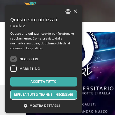
×
Questo sito utilizza i
ITALIAN
cookie
ENGLISH
Questo sito utilizza i cookie per funzionare
regolarmente. Come previsto dalla
SPANISH
normativa europea, dobbiamo chiederti il
consenso.
Leggi di più
NECESSARI
MARKETING
ACCETTA TUTTO
RIFIUTA TUTTO TRANNE I NECESSARI
MOSTRA DETTAGLI