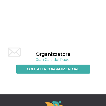
per un utente
tra le pagine.
CookieScriptConsent
4
Questo cookie
CookieScript
settimane
viene utilizzato
oooh.events
2 giorni
dal servizio
Cookie-
Script.com per
ricordare le
preferenze di
consenso sui
cookie dei
visitatori. È
necessario che il
banner dei
Organizzatore
cookie di
Cookie-
Gran Gala del Padel
Script.com
funzioni
correttamente.
CONTATTA L'ORGANIZZATORE
m
1 anno 1
Questo cookie
Stripe
mese
viene
m.stripe.com
generalmente
utilizzato per le
prestazioni e
l'ottimizzazione
dei servizi di
elaborazione
dei pagamenti,
facilitando la