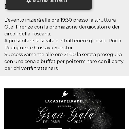
MOSTRA DETTAGLI
DETTAGLI EVENTO
L'evento inizierà alle ore 19:30 presso la struttura
Necessari
Marketing
Otel Firenze con la premiazione dei giocatori e dei
Non classificati
circoli della Toscana.
A presentare la serata e intrattenere gli ospiti Rocio
I cookie strettamente necessari o tecnici sono
indispensabili al funzionamento del sito. I
Rodriguez e Gustavo Spector.
servizi qui presenti non potranno funzionare
Successivamente alle ore 21:00 la serata proseguirà
senza.
con una cena a buffet per poi terminare con il party
Provider /
Nome
Scadenza
Descrizione
Dominio
per chi vorrà trattenersi.
cf_clearance
1 anno
Clearance
Cloudflare,
Cookie from
Inc.
CloudFlare
.oooh.events
stores the proof
of challenge
passed. It is
used to no
longer issue a
captcha or
jschallenge
challenge if
present. It is
required to
reach origin