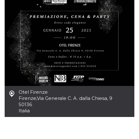
server.
wordpress_test_cookie
Sessione
Cookie di
Automattic
Wordpress,
Inc.
verifica che il
.oooh.events
browser accetti i
cookie.
PHPSESSID
Sessione
Cookie
PHP.net
generato da
oooh.events
applicazioni
basate sul
linguaggio PHP.
Si tratta di un
identificatore
generico
utilizzato per
mantenere le
variabili di
sessione utente.
Normalmente è
Otel Firenze
un numero
Firenze
,
Via Generale C. A. dalla Chiesa, 9
generato in
50136
modo casuale, il
modo in cui
Italia
viene utilizzato
può essere
specifico per il
sito, ma un
buon esempio è
mantenere uno
stato di accesso