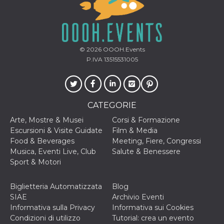
memorizzazione
dei contenuti
sul browser per
rendere le
pagine più
veloci.
© 2026
OOOH.Events
Storage declaration
P.IVA 13515531005
Nome
Storage type
Descrizione
wpEmojiSettingsSupports
Archiviazione
di sessione
CATEGORIE
cn_uc__
Archiviazione
locale
Arte, Mostre & Musei
Corsi & Formazione
fbssls_314278995690155
Archiviazione
Escursioni & Visite Guidate
Film & Media
di sessione
Food & Beverages
Meeting, Fiere, Congressi
Musica, Eventi Live, Club
Salute & Benessere
Sport & Motori
Provider /
Nome
Scadenza
Descrizione
Biglietteria Automatizzata
Blog
Dominio
SIAE
Archivio Eventi
__Secure-
.youtube.com
5 mesi 4
Informativa sulla Privacy
Informativa sui Cookies
YNID
settimane
Provider /
Nome
Scadenza
Descrizione
Condizioni di utilizzo
Tutorial: crea un evento
Dominio