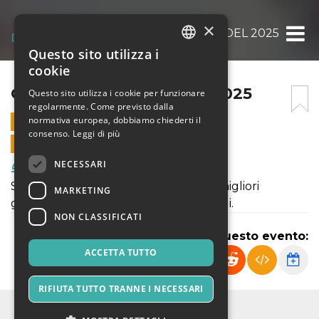
×
GRAN GALÀ DEL PADEL 2025
Questo sito utilizza i
ITALIAN
cookie
ENGLISH
GRAN GALÀ DEL PADEL 2025
Questo sito utilizza i cookie per funzionare
regolarmente. Come previsto dalla
SPANISH
normativa europea, dobbiamo chiederti il
25 GENNAIO 2025 - 19:00
consenso.
Leggi di più
VENDITE ONLINE TERMINATE
NECESSARI
Food & Beverages
Serata dedicata alla premiazione dei migliori
MARKETING
giocatori della Toscana e dei loro circoli.
NON CLASSIFICATI
Condividi questo evento:
ACCETTA TUTTO
RIFIUTA TUTTO TRANNE I NECESSARI