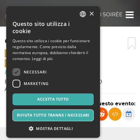
×
GRAND SOIRÈE
Questo sito utilizza i
ITALIAN
cookie
ENGLISH
GRAND SOIRÈE
Questo sito utilizza i cookie per funzionare
regolarmente. Come previsto dalla
SPANISH
normativa europea, dobbiamo chiederti il
6 AGOSTO 2021 - 21:15
consenso.
Leggi di più
VENDITE ONLINE TERMINATE
NECESSARI
Musica, Eventi Live, Club
ESIBIZIONI E SHOW DI BALLO LATINO
MARKETING
AMERICANO, STANDARD
ACCETTA TUTTO
Condividi questo evento:
RIFIUTA TUTTO TRANNE I NECESSARI
MOSTRA DETTAGLI