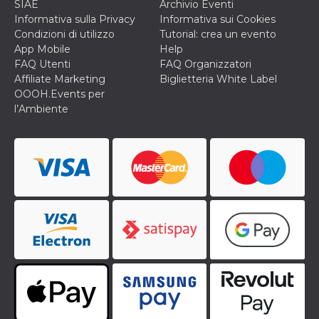
SIAE
Archivio Eventi
o persistent
30 giorni
Informativa sulla Privacy
Informativa sui Cookies
Condizioni di utilizzo
Tutorial: crea un evento
datr
2 anni
Questo coo
Meta
App Mobile
Help
identifica il
Platform Inc.
browser che
.facebook.com
FAQ Utenti
FAQ Organizzatori
connette a
Affiliate Marketing
Biglietteria White Label
Facebook. 
direttament
OOOH.Events per
legato alla 
l’Ambiente
Facebook
dell'utente.
Facebook s
che viene
utilizzato p
aiutare con 
sicurezza e a
di accesso
sospette, in
particolare p
rilevamento
bot che ten
di accedere 
servizio. F
afferma anc
il profilo
comportame
associato a
ciascun coo
datr viene
eliminato d
giorni. Que