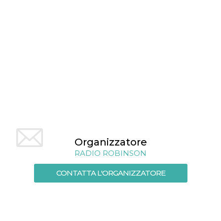
mese
viene
m.stripe.com
generalmente
utilizzato per le
prestazioni e
l'ottimizzazione
dei servizi di
elaborazione
dei pagamenti,
facilitando la
memorizzazione
dei contenuti
sul browser per
rendere le
pagine più
veloci.
CookieScriptConsent
4
Questo cookie
CookieScript
settimane
viene utilizzato
oooh.events
2 giorni
dal servizio
Cookie-
Script.com per
Organizzatore
ricordare le
RADIO ROBINSON
preferenze di
consenso sui
cookie dei
CONTATTA L'ORGANIZZATORE
visitatori. È
necessario che il
banner dei
cookie di
Cookie-
Script.com
funzioni