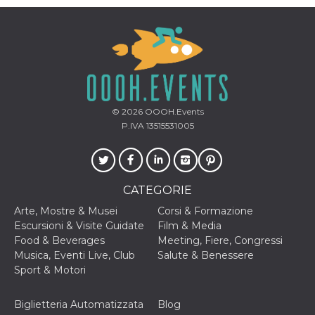
correttamente.
Storage declaration
Storage
Nome
Descrizione
type
fbssls_314278995690155
Session
storage
© 2026
OOOH.Events
wpEmojiSettingsSupports
Session
storage
P.IVA 13515531005
cn_uc__
Local
storage
CATEGORIE
Arte, Mostre & Musei
Corsi & Formazione
Escursioni & Visite Guidate
Film & Media
Food & Beverages
Meeting, Fiere, Congressi
Musica, Eventi Live, Club
Salute & Benessere
Provider /
Nome
Scadenza
Descrizione
Sport & Motori
Dominio
c_user
4
Cookie di a
Meta
settimane
utente. Può
Biglietteria Automatizzata
Blog
Platform Inc.
2 giorni
essere di se
.facebook.com