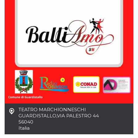
.oooh.events
browser accetti i
cookie.
PHPSESSID
Sessione
Cookie
PHP.net
generato da
oooh.events
applicazioni
basate sul
linguaggio PHP.
Si tratta di un
identificatore
generico
utilizzato per
mantenere le
variabili di
sessione utente.
Normalmente è
un numero
generato in
modo casuale, il
modo in cui
viene utilizzato
può essere
specifico per il
sito, ma un
buon esempio è
TEATRO MARCHIONNESCHI
mantenere uno
GUARDISTALLO
,
VIA PALESTRO 44
stato di accesso
per un utente
56040
tra le pagine.
Italia
m
1 anno 1
Questo cookie
Stripe