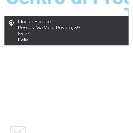
.oooh.events
browser accetti i
cookie.
PHPSESSID
Sessione
Cookie
PHP.net
Florian Espace
generato da
oooh.events
applicazioni
Pescara
,
Via Valle Roveto, 39
basate sul
65124
linguaggio PHP.
Si tratta di un
Italia
identificatore
generico
utilizzato per
mantenere le
variabili di
sessione utente.
Normalmente è
un numero
generato in
modo casuale, il
modo in cui
viene utilizzato
può essere
specifico per il
sito, ma un
buon esempio è
mantenere uno
stato di accesso
per un utente
tra le pagine.
m
1 anno 1
Questo cookie
Stripe