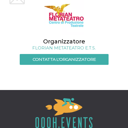
mese
viene
m.stripe.com
generalmente
utilizzato per le
prestazioni e
l'ottimizzazione
dei servizi di
elaborazione
dei pagamenti,
facilitando la
memorizzazione
Organizzatore
dei contenuti
sul browser per
FLORIAN METATEATRO E.T.S.
rendere le
pagine più
veloci.
CONTATTA L'ORGANIZZATORE
CookieScriptConsent
4
Questo cookie
CookieScript
settimane
viene utilizzato
oooh.events
2 giorni
dal servizio
Cookie-
Script.com per
ricordare le
preferenze di
consenso sui
cookie dei
visitatori. È
necessario che il
banner dei
cookie di
Cookie-
Script.com
funzioni