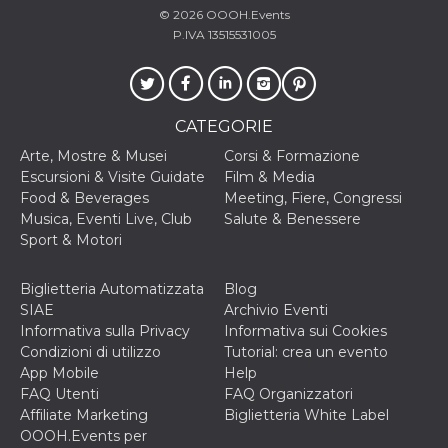
correttamente.
© 2026
OOOH.Events
P.IVA 13515531005
Storage declaration
Storage
Nome
Descrizione
type
fbssls_314278995690155
Session
CATEGORIE
storage
Arte, Mostre & Musei
Corsi & Formazione
wpEmojiSettingsSupports
Session
storage
Escursioni & Visite Guidate
Film & Media
Food & Beverages
Meeting, Fiere, Congressi
cn_uc__
Local
storage
Musica, Eventi Live, Club
Salute & Benessere
Sport & Motori
Biglietteria Automatizzata
Blog
SIAE
Archivio Eventi
Informativa sulla Privacy
Informativa sui Cookies
Condizioni di utilizzo
Tutorial: crea un evento
Provider /
App Mobile
Help
Nome
Scadenza
Descrizione
Dominio
FAQ Utenti
FAQ Organizzatori
Affiliate Marketing
Biglietteria White Label
c_user
4
Cookie di a
Meta
settimane
utente. Può
Platform Inc.
OOOH.Events per
2 giorni
essere di se
.facebook.com