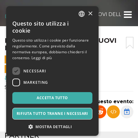
×
IL TEATRO C’È: I VESTITI NUOVI DELLE PR
Questo sito utilizza i
ITALIAN
cookie
ENGLISH
IL TEATRO C’È: I VESTITI NUOVI
Questo sito utilizza i cookie per funzionare
regolarmente. Come previsto dalla
DELLE PRINCIPESSE
SPANISH
normativa europea, dobbiamo chiederti il
consenso.
Leggi di più
28 MAGGIO 2025 - 19:30
VENDITE ONLINE TERMINATE
NECESSARI
Musica, Eventi Live, Club
MARKETING
Spettacolo di Teatro contemporaneo
ACCETTA TUTTO
Condividi questo evento:
RIFIUTA TUTTO TRANNE I NECESSARI
MOSTRA DETTAGLI
PARTNER