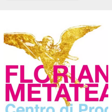
Necessari
Marketing
I cookie strettamente necessari o tecnici sono
indispensabili al funzionamento del sito. I
servizi qui presenti non potranno funzionare
senza.
Provider /
Nome
Scadenza
Descrizione
Dominio
cf_clearance
1 anno
Clearance
Cloudflare,
Cookie from
Inc.
CloudFlare
.oooh.events
stores the proof
of challenge
passed. It is
used to no
longer issue a
captcha or
jschallenge
challenge if
present. It is
required to
reach origin
server.
wordpress_test_cookie
Sessione
Cookie di
Automattic
Wordpress,
Inc.
verifica che il