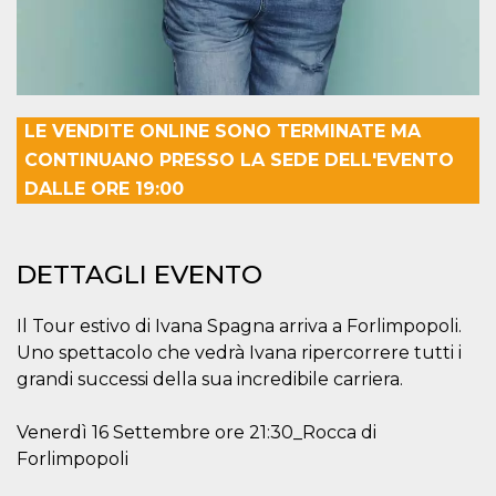
.oooh.events
browser accetti i
cookie.
PHPSESSID
Sessione
Cookie
PHP.net
generato da
oooh.events
applicazioni
basate sul
linguaggio PHP.
LE VENDITE ONLINE SONO TERMINATE MA
Si tratta di un
identificatore
CONTINUANO PRESSO LA SEDE DELL'EVENTO
generico
DALLE ORE 19:00
utilizzato per
mantenere le
variabili di
sessione utente.
Normalmente è
un numero
DETTAGLI EVENTO
generato in
modo casuale, il
modo in cui
Il Tour estivo di Ivana Spagna arriva a Forlimpopoli.
viene utilizzato
può essere
Uno spettacolo che vedrà Ivana ripercorrere tutti i
specifico per il
sito, ma un
grandi successi della sua incredibile carriera.
buon esempio è
mantenere uno
stato di accesso
Venerdì 16 Settembre ore 21:30_Rocca di
per un utente
tra le pagine.
Forlimpopoli
m
1 anno 1
Questo cookie
Stripe