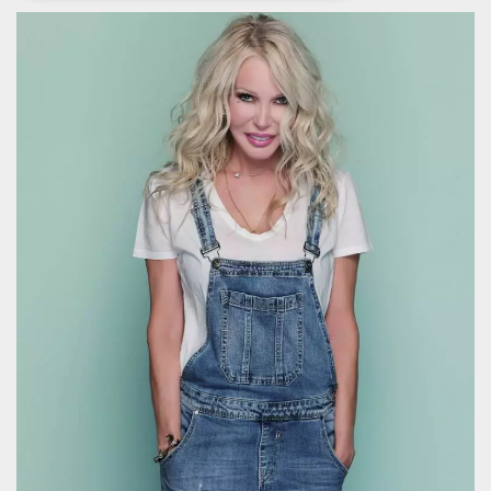
Necessari
Marketing
I cookie strettamente necessari o tecnici sono
indispensabili al funzionamento del sito. I
servizi qui presenti non potranno funzionare
senza.
Provider /
Nome
Scadenza
Descrizione
Dominio
cf_clearance
1 anno
Clearance
Cloudflare,
Cookie from
Inc.
CloudFlare
.oooh.events
stores the proof
of challenge
passed. It is
used to no
longer issue a
captcha or
jschallenge
challenge if
present. It is
required to
reach origin
server.
wordpress_test_cookie
Sessione
Cookie di
Automattic
Wordpress,
Inc.
verifica che il