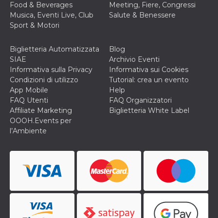
secondi
Cloudflare 
Food & Beverages
Meeting, Fiere, Congressi
.hubspot.com
distinguere 
Musica, Eventi Live, Club
Salute & Benessere
umani e bot
vantaggioso 
Sport & Motori
sito Web, al
di effettuar
rapporti val
Biglietteria Automatizzata
Blog
sull'utilizzo
proprio sit
SIAE
Archivio Eventi
Informativa sulla Privacy
Informativa sui Cookies
_cfuvid
.hubspot.com
Sessione
Questo coo
viene utiliz
Condizioni di utilizzo
Tutorial: crea un evento
Cloudflare 
App Mobile
Help
monitorare 
utenti attra
FAQ Utenti
FAQ Organizzatori
le sessioni 
Affiliate Marketing
Biglietteria White Label
ottimizzare
l'esperienza
OOOH.Events per
dell'utente
l’Ambiente
mantenendo
coerenza de
sessione e
fornendo se
personalizza
YSC
Sessione
Questo cook
Google LLC
impostato 
.youtube.com
YouTube pe
tenere tracc
delle
visualizzazi
video incorp