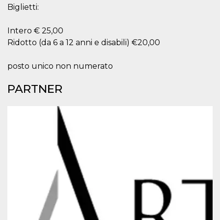
mese
viene
m.stripe.com
Biglietti:
generalmente
utilizzato per le
prestazioni e
l'ottimizzazione
Intero € 25,00
dei servizi di
Ridotto (da 6 a 12 anni e disabili) €20,00
elaborazione
dei pagamenti,
facilitando la
memorizzazione
posto unico non numerato
dei contenuti
sul browser per
rendere le
PARTNER
pagine più
veloci.
CookieScriptConsent
4
Questo cookie
CookieScript
settimane
viene utilizzato
oooh.events
2 giorni
dal servizio
Cookie-
Script.com per
ricordare le
preferenze di
consenso sui
cookie dei
visitatori. È
necessario che il
banner dei
cookie di
Cookie-
Script.com
funzioni