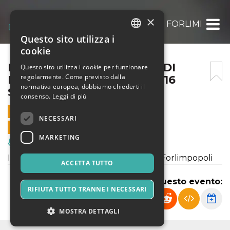
×
IVANA SPAGNA @ ROCCA DI FORLIMPOPOLI
Questo sito utilizza i
ITALIAN
cookie
ENGLISH
IVANA SPAGNA @ ROCCA DI
Questo sito utilizza i cookie per funzionare
regolarmente. Come previsto dalla
FORLIMPOPOLI_VENERDÌ 16
SPANISH
normativa europea, dobbiamo chiederti il
SETTEMBRE ORE 21:30
consenso.
Leggi di più
16 SETTEMBRE 2022 - 21:30
NECESSARI
VENDITE ONLINE TERMINATE
MARKETING
Musica, Eventi Live, Club
Il Tour estivo di Ivana Spagna arriva a Forlimpopoli
ACCETTA TUTTO
Condividi questo evento:
RIFIUTA TUTTO TRANNE I NECESSARI
MOSTRA DETTAGLI